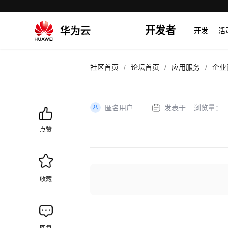
开发者
开发
活
/
/
/
社区首页
论坛首页
应用服务
企业
匿名用户
发表于
浏览量：
加
载
点赞
失
败
收藏