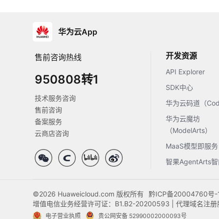
华为云App
开发资源
售前咨询热线
API Explorer
950808转1
SDK中心
技术服务咨询
华为云码道（Code
售前咨询
华为云魔坊
备案服务
（ModelArts）
云商店咨询
MaaS模型即服务
智果AgentArt
©2026 Huaweicloud.com 版权所有
黔ICP备20004760号-
增值电信业务经营许可证：B1.B2-20200593 | 代理域名
电子营业执照
贵公网安备 52990002000093号