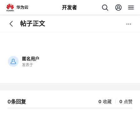
开发者
帖子正文
返
回
匿名用户
发表于
加
载
个
失
败
我
人
0条回复
0
收藏
0
点赞
的
主
开
页
发