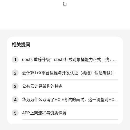
者
暂无回复
我
的
我
相关提问
博
的
我
obsfs 重磅升级：obsfs挂载对象桶能力正式上线，本地访问更自由
1
客
论
的
我
云计算1+X平台运维与开发认证（初级）认证考试[转载]
2
坛
圈
的
我
公有云计算架构的特点
3
子
直
的
我
华为为什么取消了HCIE考试的面试，这一调整对HCIE认证含金量有无影响？
4
我
播
活
的
APP上架流程与资质详解
5
我
动
关
的