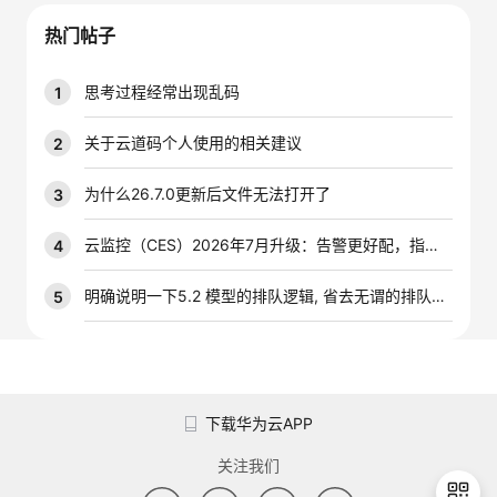
我
注
的
开
热门帖子
的
Programs
发
思考过程经常出现乱码
1
支
者
关于云道码个人使用的相关建议
2
持
学
为什么26.7.0更新后文件无法打开了
3
我
堂
云监控（CES）2026年7月升级：告警更好配，指标更好查，插件更好装
4
的
我
明确说明一下5.2 模型的排队逻辑, 省去无谓的排队时间
5
我
技
的
的
我
术
云
课
的
我
下载华为云APP
支
声
程
认
的
我
关注我们