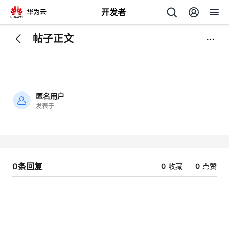
开发者
帖子正文
返
回
匿名用户
发表于
加
载
个
失
败
我
人
0条回复
0
收藏
0
点赞
的
主
开
页
发