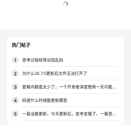
者
暂无回复
我
的
我
热门帖子
博
的
我
思考过程经常出现乱码
1
客
论
的
我
为什么26.7.0更新后文件无法打开了
2
坛
圈
的
我
套餐内额度太少了，一个开发者深度使用一天可能就是大几千万的tokens，能不能增加一下套餐内的配额
3
子
直
的
我
码道什么时候能更新模型
4
我
播
活
的
一直没敢更新，今天更新后，思考变慢了，一看思考内容全是乱码，早知道不更新了
5
我
动
关
的