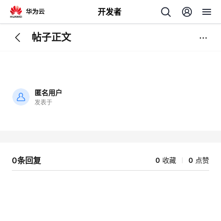
开发者
帖子正文
返
回
匿名用户
发表于
加
载
个
失
败
我
人
0条回复
0
收藏
0
点赞
的
主
开
页
发