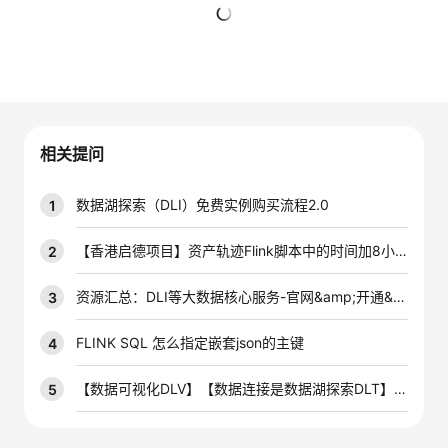
者
暂无回复
我
的
我
相关提问
博
的
我
数据湖探索（DLI）免费实例购买流程2.0
1
客
论
的
我
【香港启德项目】资产轨迹Flink脚本中的时间加8小时逻辑描述
2
坛
圈
的
我
资源汇总：DLI等大数据核心服务-官网&amp;开通&amp;学习材料 -V1.0
3
子
直
的
我
FLINK SQL 怎么指定嵌套json的主键
4
我
播
活
的
【数据可视化DLV】【数据连接是数据湖探索DLT】利用SQL语句查询时仅能传回50条数据？？
5
我
动
关
的