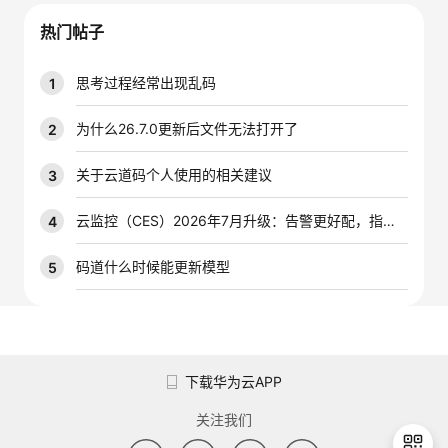
我
注
的
开
热门帖子
的
Programs
发
思考过程经常出现乱码
1
支
者
为什么26.7.0更新后文件无法打开了
2
持
学
关于云道码个人使用的相关建议
3
我
堂
云监控（CES）2026年7月升级：告警更好配，指标更好查，插件更好装
4
的
我
码道什么时候能更新模型
5
我
技
的
的
我
术
云
课
的
我
下载华为云APP
支
声
程
认
的
我
关注我们