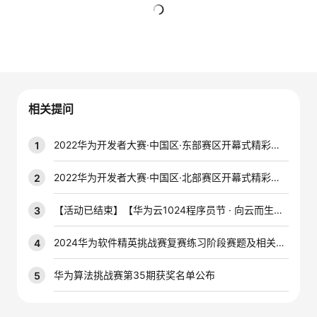
者
暂无回复
我
的
我
相关提问
博
的
我
2022华为开发者大赛·中国区·东部赛区开幕式精彩集锦
1
客
论
的
我
2022华为开发者大赛·中国区·北部赛区开幕式精彩集锦
2
坛
圈
的
我
【活动已结束】【华为云1024程序员节 · 向云而生】斗图大赛，拼脑洞，得奖品！
3
子
直
的
我
2024华为软件精英挑战赛复赛练习阶段赛题及相关材料发布
4
我
播
活
的
华为算法挑战赛第35期获奖名单公布
5
我
动
关
的