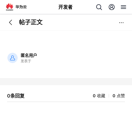
开发者
帖子正文
返
回
匿名用户
发表于
加
载
个
失
败
我
人
0条回复
0
收藏
0
点赞
的
主
开
页
发