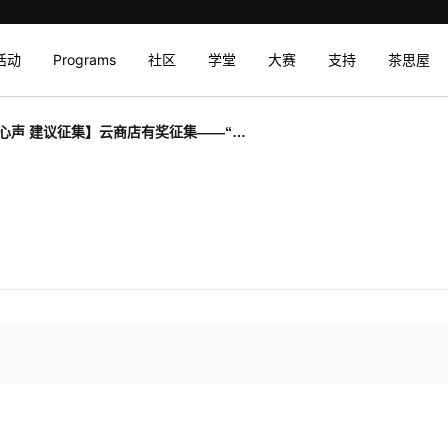
活动
Programs
社区
学堂
大赛
支持
茶思屋
心声 建议征集】云商店有奖征集——“云
”，全面焕新！提有效建议，赢海量码豆
AI音箱2！