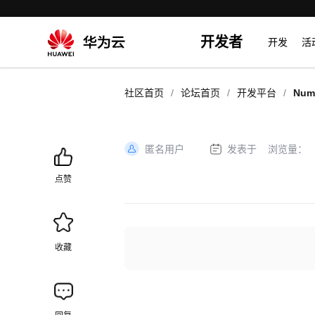
开发者
开发
活
/
/
/
社区首页
论坛首页
开发平台
Nu
匿名用户
发表于
浏览量：
加
载
点赞
失
败
收藏