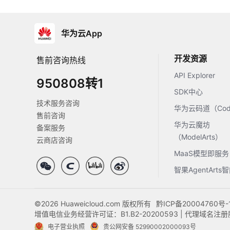
华为云App
开发资源
售前咨询热线
API Explorer
950808转1
SDK中心
技术服务咨询
华为云码道（Code
售前咨询
华为云魔坊
备案服务
（ModelArts）
云商店咨询
MaaS模型即服务
智果AgentArt
©2026 Huaweicloud.com 版权所有
黔ICP备20004760号-
增值电信业务经营许可证：B1.B2-20200593 | 代理域名
电子营业执照
贵公网安备 52990002000093号