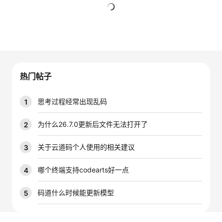
的
Programs
发
者
暂无回复
支
者
我
持
学
的
我
热门帖子
我
堂
博
的
我
思考过程经常出现乱码
1
的
我
客
论
的
我
我
为什么26.7.0更新后文件无法打开了
2
技
的
坛
圈
的
我
的
我
关于云道码个人使用的相关建议
3
术
云
子
直
的
我
课
的
我
哪个终端支持codearts好一点
4
支
声
播
活
的
程
认
的
我
码道什么时候能更新模型
5
持
建
动
关
证
实
的