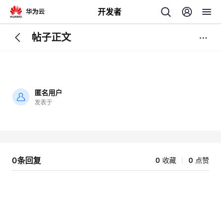
开发者
帖子正文
返
回
匿名用户
发表于
加
载
个
失
败
我
人
0条回复
0
收藏
0
点赞
我
的
主
我
的
开
页
我
的
开
发