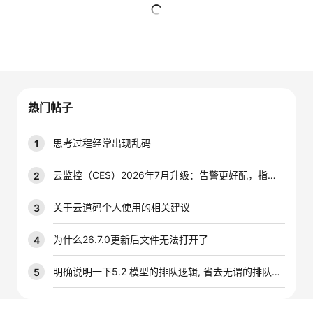
者
暂无回复
我
的
我
热门帖子
博
的
我
思考过程经常出现乱码
1
客
论
的
我
云监控（CES）2026年7月升级：告警更好配，指标更好查，插件更好装
2
坛
圈
的
我
关于云道码个人使用的相关建议
3
子
直
的
我
为什么26.7.0更新后文件无法打开了
4
我
播
活
的
明确说明一下5.2 模型的排队逻辑, 省去无谓的排队时间
5
我
动
关
的