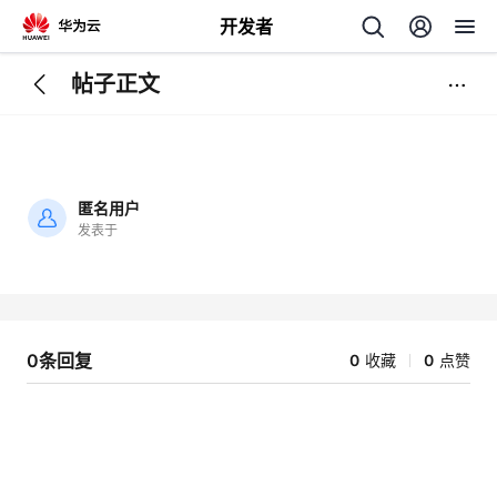
开发者
帖子正文
返
回
匿名用户
发表于
加
载
个
失
败
我
人
0条回复
0
收藏
0
点赞
的
主
开
页
发