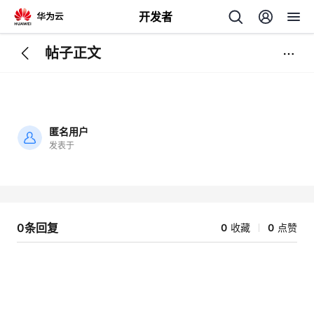
开发者
帖子正文
返
回
匿名用户
发表于
加
载
个
失
败
我
人
0条回复
0
收藏
0
点赞
的
主
开
页
发