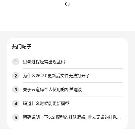
者
暂无回复
我
的
我
热门帖子
博
的
我
思考过程经常出现乱码
1
客
论
的
我
为什么26.7.0更新后文件无法打开了
2
坛
圈
的
我
关于云道码个人使用的相关建议
3
子
直
的
我
码道什么时候能更新模型
4
我
播
活
的
明确说明一下5.2 模型的排队逻辑, 省去无谓的排队时间
5
我
动
关
的