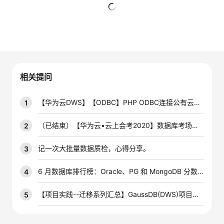
者
暂无回复
我
的
我
相关提问
博
的
我
【华为云DWS】【ODBC】PHP ODBC连接公有云上的DWS数据库怎么操作啊
1
客
论
的
我
（已结束）【华为云•云上会考2020】数据库考场—答题赢得分，即可抽取新年福袋！
2
坛
圈
的
我
记一次大批量数据质检，心得分享。
3
子
直
的
我
6 月数据库排行榜：Oracle、PG 和 MongoDB 分数上涨
4
我
播
活
的
【项目实践--迁移系列汇总】GaussDB(DWS)项目实践--迁移系列汇总贴，欢迎大家交流探讨（持续更新中）
5
我
动
关
的