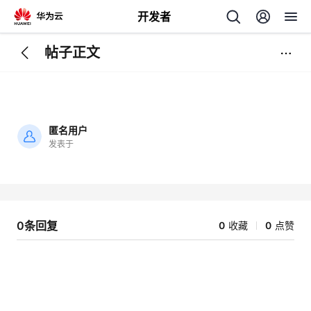
开发者
帖子正文
返
回
匿名用户
发表于
加
载
个
失
败
我
人
0条回复
0
收藏
0
点赞
的
主
开
页
发