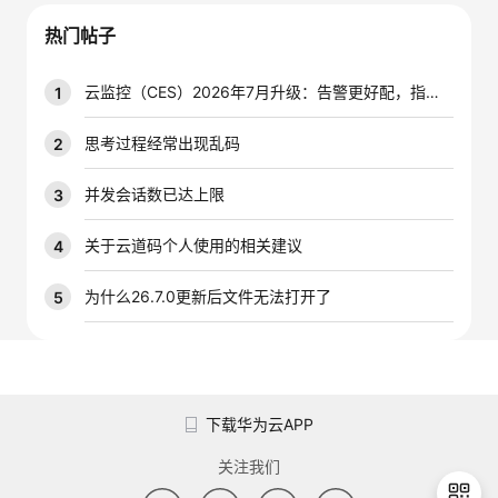
我
注
的
开
热门帖子
的
Programs
发
云监控（CES）2026年7月升级：告警更好配，指标更好查，插件更好装
1
支
者
思考过程经常出现乱码
2
持
学
并发会话数已达上限
3
我
堂
关于云道码个人使用的相关建议
4
的
我
为什么26.7.0更新后文件无法打开了
5
我
技
的
的
我
术
云
课
的
我
下载华为云APP
支
声
程
认
的
我
关注我们