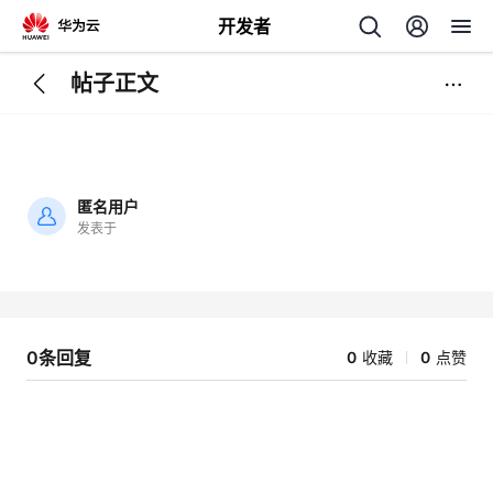
开发者
帖子正文
返
回
匿名用户
发表于
加
载
个
失
败
我
人
0条回复
0
收藏
0
点赞
我
的
主
我
的
开
页
我
的
开
发