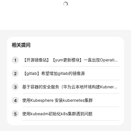
的
Programs
发
者
暂无回复
支
者
我
持
学
的
我
相关提问
我
堂
博
的
我
【开源镜像站】【yum更新模块】一直出现Operation timed out
1
的
我
客
论
的
我
我
【gitlab】希望增加gitlab的镜像源
2
技
的
坛
圈
的
我
的
我
基于容器的安全服务（华为云本地环境构建Kubnernetes 容器应用）
3
术
云
子
直
的
我
课
的
我
使用Kubesphere 安装kubernetes集群
4
支
声
播
活
的
程
认
的
我
使用kubeadm初始化k8s集群遇到问题
5
持
建
动
关
证
实
的