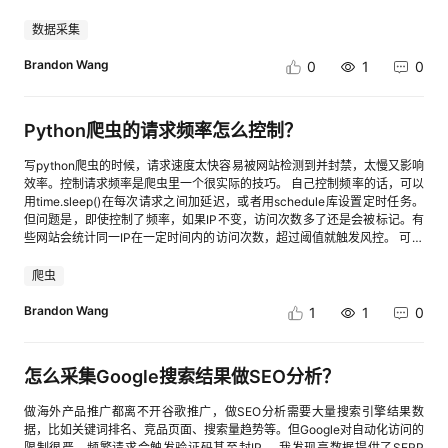
社区激励：华为开发者空间以开源生态共建为核心，通过激励机制与资源互
截。 搭配亮数据的网页抓取浏览器API可以补上这块短板。不用自己搭建代
如何快速从数据中发现价值，成为用户数据应用的重要挑战。 传统的数据分
通，赋能开源开发者与项目成长。平台推出“沃土云创开源计划”，参与昇
理架构，亮数据内置的代理池能适配不同金融站点的访问规则。只需在
数据采集
析通常需要配置指标、组合筛选条件或搭建分析模型，对业务人员存在一定
腾、鸿蒙等开源项目的开发者提供最高200万的激励支持，鼓励开发者贡献
Playwright的请求配置中接入亮数据API参数，就能让抓取请求带着合规代
门槛。 3.0 新增【 AI数据助手（基于AI Skill）】，通过自然语言交互，让
代码、参与项目迭代，共同完善开源生态。 【GitCode企业案例】基于华为
理标识发起，不用额外改解析脚本。 用Playwright写好金融资讯的解析逻辑
Brandon Wang
0
1
0
用户可以更加简单、高效地理解数据。 AI数据助手支持： ○ 基础数据分
开发者空间项目同步能力实现java电商项目部署 企业背景：GitCode是代码
（标题、核心数据、发布时间），通过亮数据传入目标站点和解析规则。亮
析： 基于系统预置分析模型，通过自然语言查询访问趋势、用户行为等数
托管与开源生态平台，核心需求是补充云端开发能力，实现代码托管与开发
数据自动处理访问验证和反爬拦截，返回结构化的资讯数据，省去二次清洗
据，并生成分析结果。 ○ 自定义模型分析 结合自定义事件、漏斗模型等分
环境的无缝衔接。核心痛点：本地开发环境配置复杂、云端开发工具链缺
的功夫。
析能力，帮助企业深入分析用户行为路径和业务转化情况。 ○ 用户洞察分
Python爬虫的请求频率怎么控制？
失、开发者工作流中断。 华为开发者空间赋能实践：①华为开发者空间与
析 结合用户标签、用户分群、用户画像等能力，帮助企业进一步理解不同用
GitCode深度集成，实现“代码托管+云端开发”的全链路打通，开发者通过
户群体特征。 让数据分析从“人工查询和配置”，逐步走向“自然语言驱动的
写python爬虫的时候，请求速度太快容易被网站检测到并封禁，太慢又影响
GitCode项目页面，可一键调用华为开发者空间的云开发环境，实现代码的
数据洞察”。 *AI 数据助手能力范围与版本数据分析能力保持一致，不同版本
效率。控制请求频率是爬虫里一个很实际的技巧。 自己控制频率的话，可以
云端编译、调试与运行，提升开发效率；②智能项目同步，通过华为开发
支持不同层级的数据分析与用户洞察。 三、用户数据统一升级：构建完整
用time.sleep()在每次请求之间加延迟，或者用schedule库设置定时任务。
者空间的项目同步能力，GitCode仓库可一键同步至云端主机，支持开发者
用户视图 对于企业而言，用户往往存在于多个渠道和业务场景中：Web 网
但问题是，即使控制了频率，如果IP不变，访问次数多了还是会被标记。有
直接在云端进行代码阅读、修改与调试；③依托华为开发者空间的开发者
站访问、 App 使用行为、小程序交互 、系统操作记录等。 如果不同渠道的
些网站会统计同一IP在一定时间内的访问次数，超过阈值就触发风控。 可以
社区与流量资源，GitCode的用户活跃度得到大幅提升，同时实现开源项目
用户身份无法关联，企业虽然能够分析各渠道的用户行为，但仍难以形成统
尝试用亮数据的代理服务，过IP轮换分散请求来源。亮数据的动态住宅代理
的“一键云上部署”，降低开源成果的落地门槛。 点击查看：cid:link_1 六、
一的用户视图。 针对这一问题，3.0 新增【全域用户关联】。 通过用户身
支持并发请求，可以同时从多个IP发起请求，每个IP的访问频率自然就降下
协同编程 多角色适配：不同类型、不同场景的开发者有着差异化的需求，华
爬虫
份关联，将不同渠道、不同触点产生的数据进行统一连接。 帮助企业：
来了。 Web Unlocker API更进一步，它会为每个请求自动选择最优代理类
为开发者空间通过多角色适配与全球化服务，提供个性化的开发体验。针对
○ 关联同一用户跨渠道行为轨迹 ○ 了解用户跨渠道使用情况 ○ 构建更加完
型和策略，包括代理类型（住宅、数据中心、移动）、地理位置、浏览器指
Brandon Wang
个人开发者，平台提供基础会员免费资源包，支持轻量化开发、学习实践等
1
1
0
整的用户画像 ○ 支撑精细化用户运营 让企业从分散的用户行为数据，升级
纹参数、请求节奏与行为模式。这种智能调度能用更少的尝试获得更高成功
核心需求，满足个人项目研发与技术探索的诉求；针对企业开发者，企业会
到统一的用户视图。 四、 ClkLog 3.0 核心能力升级 [进入帖子详情页查
率。
员可享受专属技术支持、定制化解决方案与销售咨询服务，适配团队协作、
看图片] 五、从用户行为分析，到用户数据能力平台 从最初的数据采集与
大型项目研发等复杂场景，助力企业提升研发效率与创新能力。 总结 华为
怎么采集Google搜索结果做SEO分析？
行为分析，到 3.0 版本的数据开放、智能分析与统一用户视图，ClkLog 正
开发者空间不仅是一站式“开发工具平台”，更是“企业级研发生态的基建伙
在不断完善企业用户数据能力，帮助企业构建更加开放、智能、统一的用户
伴”——从工具资源的无缝供给到AI赋能的效率革新，从全周期的成长支持到
数据平台。 未来，ClkLog 将继续探索用户数据与业务应用的深度融合，帮
做海外产品推广都离不开谷歌推广，做SEO分析需要大量搜索引擎结果数
安全合规的坚实保障，再到开源生态的共建共享与个性化的体验适配，华为
助企业更全面地掌握用户数据，更灵活地应用用户数据，持续释放用户数据
据，比如关键词排名、竞品页面、搜索量趋势等。但Google对自动化访问的
开发者空间以多维度的优化升级，重新定义了开发者服务的核心价值。 未
价值。
限制很严，频繁请求会触发验证码甚至封IP。 我发现亮数据提供了SERP