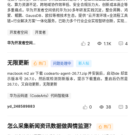
Swarm team（Agent team）、Swarm Skill、Swarm Skill自演进”，效果
供和获取操作指导，解决复杂编排中的可读性与可维护性问题，提升团队协
~/.codeartsdoer/skills/），不清楚的童鞋可以参考官方帮助文档：
化、算力资源不足、跨地域协作效率低、安全合规压力大、创新成本高企等
如下图所示： [进入帖子详情页查看图片] 进阶体验2 多智能体五子棋对
作力 [进入帖子详情页查看图片] 9）支持入参变量：入参变量用于在API调
cid:link_1 [进入帖子详情页查看图片] Step3: 在华为云码道智能体中使用
多重痛点。华为开发者空间依托华为30多年研发实践沉淀，整合昇腾、鸿
弈： 在输入框下方选择“集群模式”开启多智能体协作范式，输入“创建2人团
用时向智能体动态传入外部信息，通常用于注入具有确定性的业务逻辑、上
Skill 步骤一：打开华为云码道，选择GLM-5模型，并在对话框中输入“使用
蒙、鲲鹏、GaussDB、欧拉等根技术生态，提供 “云开发环境+全流程工具
队，模拟两个人下五子棋，为双方分别创建一个下棋任务，决出胜负后完成
下文信息或特定参数（如：用户ID、业务单据编号等确定性数据） 业务价
openclaw_setup技能安装并配置OpenClaw" [进入帖子详情页查看图片] 步
链+行业解决方案”一体化服务，已助力多个行业企业实现智研创新，实现从
任务，双方直接通过对话下棋，每步必须在消息中输出棋盘，我要实时看到
值：实现确定性信息注入、组件间灵活引用、API动态赋值等多重效果。 [进
骤二：用户知情确认 点击选项一，确认安全警告内容即可 [进入帖子详情页
技术创新到商业价值的闭环落地。 华为开发者空间是什么？ 华为开发者空
棋局，两人专注下棋对其他消息静默处理”，效果如下图所示： [进入帖子详
入帖子详情页查看图片] 10）多轮对话记忆能力，历史对话轮数参数支持调
查看图片] 步骤三：智能体自动完成Node.js、OpenClaw的安装，这里特别
间，是为全球开发者打造的专属开发空间，汇聚了昇腾、鸿蒙、鲲鹏、
开发者空间
开发者
情页查看图片] [进入帖子详情页查看图片] [进入帖子详情页查看图片] 案例
整为100 业务价值：提升应用记忆能力，可围绕用户需求提供更个性化的内
提一下，很多小伙伴可能会遇到下载速度慢的问题，这里推荐大家使用
GaussDB、欧拉等华为根技术资源及工具，支持桌面、容器、CLI等多种方
总结 通过本案例实操，我们体验了基于JiuwenSwarm自动生成小红书宣传
容输出 [进入帖子详情页查看图片] 三 组件库-知识库 1）资产广场-知
CodeArts镜像站（这部分我已经写在skill里，供大家参考） [进入帖子详情
式进行云上开发；开发者空间整合云上AI开发工具链，一键开发AI Agent、
华为开发者空间小助手
2
1.1K
4
推文，完整流程包括： 步骤 功能 说明 下载安装 一键部署 无需配置环境，
识库共享，支持将自定义的本地知识库或创建的第三方知识库共享给他人查
页查看图片] [进入帖子详情页查看图片] Step 4：配置OpenClaw的模型
部署MCP并提供配套技术案例，打造开发者智能AI应用开发平台。立足于开
快速上手 配置主对话模型，视觉模型 自定义大模型服务 需要准备大模型服
看、使用 业务价值：可在当前租户下的所有团队间共享使用，便于团队多成
OpenClaw需要使用用户订阅的模型接口，目前Skill支持用户选择华为云
发者的体验提升，华为开发者空间从工具与资源的易获取性、开发效率与易
务的API Key 输入指令 前端输入框直接输入 需要说明宣传推文主题，参考
员快速调用，更高效地利用知识库，可提升协作与效率。（备注：不支持跨
（MaaS）or豆包（火山引擎）模型提供商。 （注：推荐领取专属代金券，
用性、学习与成长支持、国产信创适配、开源框架对接、及协同编程六大维
无限更新
对象信息（可选） 登陆小红书，并发布帖子 用户验证与笔记发布 小红书笔
租户共享） [进入帖子详情页查看图片] [进入帖子详情页查看图片] 2）支持
热门
问题处理中
新人帖
可免费领取百万token，还能获得1元购千万Tokens优惠。获取链接：
度进行深度优化，实现更多入口、更快拉起、更多权益、更好的体验。通过
记发布 JiuwenSwarm核心优势 1. 多智能体协同：基于Swarm Team、
通用知识库的接入：提供统一的接入规范，连接General知识库 业务价值：
cid:link_2） [进入帖子详情页查看图片] 此处以选择华为云MaaS为例，并输
技术赋能与生态贡献，成为广大开发者的技术同行partner。 [进入帖子详情
macbook m2 air 下载 codearts-agent-26.7.1.zip 并安装后，启动ide 却显
Swarm Skill、Swarm Skill Hub、Swarm Skill自演进，构建完善协同工程
帮助用户快速接入自开发的知识库，以实现密钥鉴权、数据查询、知识检索
入相关的配置信息：API Key:
页查看图片] 一、工具与资源的易获取性 华为开发者空间以全栈集成、免费
示版本号 26.7.0，然后就检测到新版本，提示下载重启。重启后仍然是
体系，实现“单智能体好用-多智能体协同-团队能力沉淀-团队能力演进”的完
等业务逻辑。 [进入帖子详情页查看图片] 3）单个智能体/工作流挂载知识
8ilQs6bDCeirqGDOFiJXsMK4nZGqH9wODNVqJpuioTU**************
赋能、多端协同为核心，构建了无壁垒的开发资源体系。 （1）在工具链集
26.7.0，又自动更新，无限更新
整闭环。 2. 任务自主管理：用户可以随时对任务进行动态打断、追加和修
库数量拓展，最多可添加10个知识库（企业版） 业务价值：提升知识库挂
**_**, 模型名称:deepseek-v3.1 注：大家先按照图中的选项选择其他，然后
成方面：平台整合了CodeArts IDE、ModelArts Studio、AI Notebook、
改。任务执行过程中，实时展示当前任务状态，中途打断或追加，也可以灵
载能力，丰富智能体的“外挂书架”的延展技能。 [进入帖子详情页查看图片]
根据提示在输入框中填写API Key和模型名称，因为在我自己调试的时候发
Astro低代码平台等核心工具，覆盖从代码编写、调试、测试到AI模型训练、
活地重新规划与更新任务列表，不必等待前述任务完成。 3. Skills自主演
4）知识库KooSearch支持三方Embedding模型（企业版） 用户在开通
华为云码道（CodeArts）代码智能体
现，选择第一和第二的选项，智能体可能会出现直接跳过配置往下走，导致
部署的全流程开发场景。其中，CodeArts IDE预置鸿蒙、昇腾专属开发环
进：基于openJiuwen自演进框架，支持Skills自主演进。比如某次工具调用
KooSearch后，如果需要在AgentArts中使用自定义Embedding/精排模型，
配置失败的可能！后续我将优化一下skill解决这个问题... [进入帖子详情页查
境，开发者无需手动配置，即可一键拉取代码仓并开展远程调试，大幅减少
失败，或者用户说了“不对”、“换个方式”，系统会主动记录这些执行错误和
yd_248589883
先在KooSearch中进行配置。配置时，模型类型选择 “搜索Embedding/精排
0
38
3
看图片] 随后Agent会创建OpenClaw的配置文件，此处可能执行Python配
环境适配成本；Astro低代码平台则以可视化拖拽能力，为业务型开发者提
反馈，分析根因，生成针对性的改进建议。同时，会向用户弹出演进审批窗
模型”。配置指导文档，请点击 业务价值：集成企业版用户在koosearch平
置脚本，也可能直接写配置文件。（Windows场景优选直接写配置文件）
供快速构建应用的捷径。 [进入帖子详情页查看图片] （2）为降低开发门
口，所有更新由用户自己决定。 4. 上下文压缩和卸载：通过上下文卸载
台的模型资源，支持更灵活的模型选用。 [进入帖子详情页查看图片] [进入
(图为直接写配置文件) [进入帖子详情页查看图片] (图为执行python脚本) [进
槛：平台推出了免费资源包：180小时云开发环境、100万次云函数调、鸿
（Context Offload）机制，有效节省成本，同时支持实时展示当前上下文状
帖子详情页查看图片] 四 组件库-插件 1）插件导入能力增强，支持符合
入帖子详情页查看图片] Step 5：启动OpenClaw 生成OpenClaw
蒙云手机、云数据库、MaaSTokens、2小时免费AI Notebook等基础权益
怎么采集新闻资讯数据做舆情监测？
热门
态，用户可以清晰看到压缩前后的上下文长度和压缩比。 5. 记忆随行：通过
OpenAPI3.0规范的JSON文件导入 业务价值：简化插件配置流程，实现自
dashboard链接，访问该链接即可打开OpenClaw Web界面 [进入帖子详情
免费开放，让个人开发者与初创团队无需投入额外成本即可开展项目研发。
分层持久化记忆系统，实现身份、场景、操作轨迹的全维度长效存储与智能
动解析文件内容，避免繁琐的手动录入，提高配置效率。 [进入帖子详情页
页查看图片] 图为OpenClaw界面： [进入帖子详情页查看图片] 最后，大家
同时，免费开放昇腾NPU算力，支持AI推理任务高效运行，例如