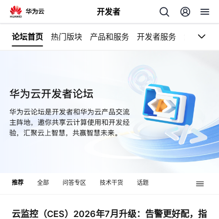
开发者
论坛首页
热门版块
产品和服务
开发者服务
解决方案
返
回
个
我
人
的
主
推荐
全部
问答专区
技术干货
话题
开
页
发
云监控（CES）2026年7月升级：告警更好配，指