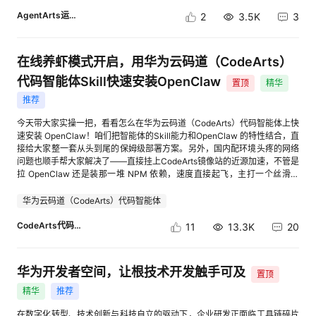
场”→“SwarmSkills在线检索”。 2.在搜索栏中输入“technical-blog-
10次，新手友好，开箱即用体验 [进入帖子详情页查看图片] 2）新增50+预
AgentArts运营小助手
2
3.5K
3
generator”，并点击“安装”按钮。 3. technical-blog-generator技能已在
置应用模板/插件，开箱即用，高效复用 业务价值：进一步丰富资源库，赋
SwarmSkillsHub上发布，可以访问cid:link_4查看具体内容。 [进入帖子详
能开发者以“搭积木”的方式高效构建智能体。 [进入帖子详情页查看图片]
情页查看图片] 五、使用配置技能生成小红书宣传短文 1.在JiuwenSwarm对
二 智能体管理 1）代码节点优化：FunctionGraph优化，增加代码节点入
话窗口选择“规划模式”，并在输入框填入指令，如“帮我生成一篇介绍swarm
参类型、增加委托，优化依赖包管理，同时支持FunctionGraph作为资源导
在线养虾模式开启，用华为云码道（CodeArts）
skills hub的小红书推文”，还可输入其他主题或场景的指令，比如“帮我生成
入导出 业务价值：提升代码节点在处理自定义复杂业务逻辑的能力，提高易
代码智能体Skill快速安装OpenClaw
2篇养生/健身相关的小红书推文”。 [进入帖子详情页查看图片] 2.
用性。 [进入帖子详情页查看图片] 2）导入导出优化：工作流、智能体导入
置顶
精华
JiuwenSwarm创建Todo列表并依次执行任务，可查看具体流程： 1）执行
导出解耦，应用关联的插件、工作流等配置可同步导出；新增支持模型、供
推荐
信息检索，获取相关信息，提取关键信息，形成参考清单。 2）分析内容并
应商、路由策略资源导出导入 业务价值：更好地支撑应用资产的跨环境流动
判断帖子类型与配图策略。 3）生成小红书宣传短文初稿。 4）文本质量审
和规模化部署 [进入帖子详情页查看图片] 3）平台支持导入Dify工作流：支
今天带大家实操一把，看看怎么在华为云码道（CodeArts）代码智能体上快
查和事实自检。 5）生成配图文案。 3.用户二次确认：确认文本初稿、配图
持Dify的DSL转换成AgentArts DSL；支持HTTP请求节点 业务价值：实现
速安装 OpenClaw！咱们把智能体的Skill能力和OpenClaw 的特性结合，直
是否符合预期，不符合预期则输入指令进行修改。 4.可在输入框发送“刚才
Dify平滑迁移到AgentArts，实现工作流应用的无缝接入 [进入帖子详情页查
接给大家整一套从头到尾的保姆级部署方案。另外，国内配环境头疼的网络
生成的图片和小红书帖子的位置在哪里”获取最终生成的图片、小红书初稿
看图片] 图：导入弹窗 [进入帖子详情页查看图片] 图：工作流导入成功 [进入
问题也顺手帮大家解决了——直接挂上CodeArts镜像站的近源加速，不管是
等文件存放地址（一般存放于“C:\Users\用户名
帖子详情页查看图片] 图：HTTP请求节点 4）大模型组件（大模型、提问
拉 OpenClaw 还是装那一堆 NPM 依赖，速度直接起飞，主打一个丝滑秒
\.jiuwenswarm\agent\workspace”）, 用户将图文复制粘贴到小红书创作平
器、意图识别、消息等节点）和结束节点支持一键引入参数 业务价值：支持
下。 华为云先给大家叠个buff——免费送百万token，还能1元拿下千万
台（https://creator.xiaohongshu.com/），完成发布。 部分过程如下： [进
提示词快速引用参数，提升效率 [进入帖子详情页查看图片] 5）消息节点优
token，大家按步骤体验，即可领取↓ 注：以下步骤基于Windows系统环
华为云码道（CodeArts）代码智能体
入帖子详情页查看图片] [进入帖子详情页查看图片] [进入帖子详情页查看图
化：支持配置消息内容是否写入会话历史 业务价值：根据场景可选，当用于
境。 Step1：安装华为云码道 动手前咱们先做个基础准备：去华为云官网
片] 5.注意事项：默认会调用“task_tool”派生子agent的方式来完成信息收
记录用户与机器人的对话场景，以便模型能更好理解用户意图。 [进入帖子
注册个账号（如果你已经是华为云老用户了，这步直接跳过） 步骤一：访问
CodeArts代码智能体
11
13.3K
20
集，此方式效果好但耗时较长，在时间、资源受限场景，可以采用更轻便的
详情页查看图片] 6）对话工作流支持相似问题推荐，在工作流全局配置中
华为云码道（CodeArts）代码智能体产品官网页面
方式，即直接调用信息收集的相关工具来完成，只需要在输入指令时，加一
增加追问功能 业务价值：辅助对话工作流业务开展，提升智能化问答能力，
https://codearts.huaweicloud.com?source=dmzntsq1&sourcead=gw 以
句“不要使用子agent来执行任务”，比如上述案例需要改为“帮我生成一篇介
优化对话体验 [进入帖子详情页查看图片] 7）Agent试运行时支持导入初始
Windows系统为例，点击”免费下载”按钮，下载华为云码道（CodeArts）
华为开发者空间，让根技术开发触手可及
绍swarm skills hub的小红书推文，不要使用子agent来执行任务”。 进阶
参数值，并进行参数格式校验；试运行弹窗增加开始节点和记忆变量的
置顶
代码智能体IDE安装包。 步骤二：安装完直接打开 IDE，用刚才的账号登录
体验1 多篇小红书量产： 上述内容是发布单篇帖子的示例，此外，也支持同
JSON导入入口 业务价值：一键导入，提升效率 [进入帖子详情页查看图片]
一下，我们开始下一步的“折腾”。 Step2: 安装openclaw_setup Skill
精华
推荐
时发布多篇小红书推文，比如输入“从openJiuwen社区查找coordination
图：参数导入与校验 [进入帖子详情页查看图片] 图：JSON数据导入 8）工
openclaw_setup.zip的在线下载链接：cid:link_0 将openclaw_setup.zip解
engineering相关的博客，帮我分别生成3篇小红书博文，主题依次为
作流编排画布支持注释能力，可为节点增加卡片注释 业务价值：通过注释提
压缩，并放置于华为云码道的个人级技能目录（本地
在数字化转型、技术创新与科技自立的驱动下，企业研发正面临工具链碎片