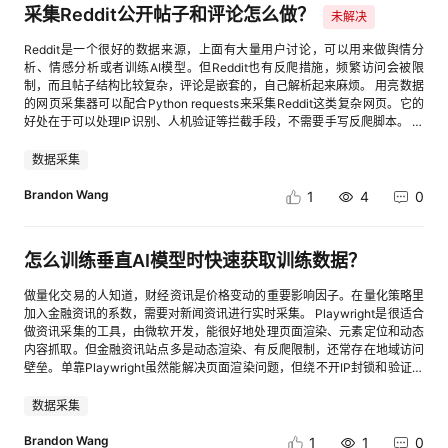
度集成DevOps能力，通过自动化流水线实现构建、测试、部署全流程自动
采集Reddit公开帖子和评论怎么做？
定位到已选节点参数上 业务价值：在节点和变量值过多时，节点分类折叠简
未解决
化，减少人工干预，提升开发交付的稳定性与效率。 （4）平台支持Web、
化呈现方式；自动定位所需节点，减少误操作率。 [进入帖子详情页查看图
CLI、IDE多入口访问：开发者可通过本地 IDE远程连接云端环境，实现跨设
Reddit是一个很好的数据来源，上面有大量用户讨论，可以用来做舆情分
片] 2）工作流调试日历功能优化：显性化会话记录，直观展示调用状态及
备、跨场景的无缝开发体验，打破空间与设备的限制。 [进入帖子详情页查
析、情感分析或者训练AI模型。但Reddit也有反爬措施，频繁访问会被限
数值 业务价值：简化调试的操作步骤，效率提升。 [进入帖子详情页查看图
看图片] 【毕昇企业案例】华为开发者空间部署BISHENG平台实现
制，而且帖子结构比较复杂，评论是嵌套的，自己解析起来麻烦。 用亮数据
片] 3）高级意图识别节点，选择意图包时提供一个快速创建的跳转链接 业
DeepSeek vs GLM终极AI辩论赛 企业背景：BISHENG是面向AI智能体与大
的网页采集器可以配合Python requests来采集Reddit这类复杂网页。它的
务价值：提供“创建意图包”的快捷入口，操作无断点，效率提速。 [进入帖
模型应用的平台型企业，核心需求是降低技术门槛、快速触达开发者群体，
好处在于可以处理IP识别、人机验证等拦截手段，不需要手写反爬脚本。 具
子详情页查看图片] [进入帖子详情页查看图片] 4）工作流节点，新增快速
实现AI能力的商业化落地。核心痛点：缺少技术、商业、市场和持续服务。
体操作上，可以通过亮数据的Web Scraper API提交Reddit帖子或评论区的
查看资料教程的入口 业务价值：提供快速查看文档说明的快捷方式，用户友
需要稳定易用的算力底座和模型服务，触达更广泛的开发者群体，最终共同
URL，设置要采集的字段（帖子标题、正文、点赞数、评论内容、评论时间
好，优化体验 [进入帖子详情页查看图片] 5）工作流应用编排节点配置面
数据采集
赢得企业开发者和商业变现。 华为开发者空间赋能实践：①实现低代码平
等），接口会返回结构化的JSON数据。嵌套评论也能完整提取，层级关系
板，支持手动调整宽度 业务价值：提升编辑的灵活度，满足不同用户操作需
台+开箱即用环境，向伙伴提供稳定、高性能的底层算力支持和大模型；②
保留得很好。
求 [进入帖子详情页查看图片] 诚邀您立即体验AgentArts智能体开发平
Brandon Wang
1
4
0
合作完成案例，依托华为开发者空间的云主机部署能力，BISHENG平台实
台，解锁全新智能之旅！开发个人专属的生产级智能体。 点击进入>>控制
现了 “40分钟极速构建AI辩论应用”的高效落地；③生态资源联动，借助华
台 [进入帖子详情页查看图片] 点击可前往>>华为云AgentArts智能体开发
为开发者空间的开发者社区、HC大会等生态资源，BISHENG实现单场活动
平台 官网
触达开发者5000+，显著提升品牌影响力与开发者覆盖度。 点击查看：
怎么训练垂直AI模型时快速获取训练数据？
cid:link_0 三、学习与成长支持 华为开发者空间构建了“学习-实践-交流”全
周期成长体系，助力开发者持续提升核心竞争力。 （1）在学习资源方面：
做量化交易的人知道，财经资讯是价格变动的重要影响因子。在量化策略里
开发者学堂汇聚了1500+门精品课程，涵盖昇腾AI、鸿蒙操作系统、云原生
加入金融资讯的系数，需要对新闻资讯进行实时采集。 Playwright是很适合
等前沿技术领域，课程内容从基础入门到高阶实战层层递进，配合免费认证
做资讯采集的工具，由微软开发，能很好地处理页面渲染、元素定位和动态
代金券，让开发者能够零成本获取专业认证，夯实技术基础。其中AI科研系
内容抓取。但金融资讯站点多是动态渲染、有反爬限制，还常存在地域访问
列课程聚焦模型调优、RAG技术等实战内容，为开发者提供了贴合产业需求
壁垒。单靠Playwright虽然能解决页面渲染问题，但绕不开IP封锁和验证拦
的学习路径。 （2）在实践赋能方面：华为开发者空间以“降低实践门槛、提
截。 搭配亮数据的网页抓取浏览器API可以补上这块短板。不用自己搭建代
升验证效率”为核心，打造了覆盖多技术领域、多应用场景的700+高性能沙
理架构，亮数据内置的代理池能适配不同金融站点的访问规则。只需在
数据采集
箱环境，为开发者提供“开箱即用、按需配置、安全隔离”的一站式实践支
Playwright的请求配置中接入亮数据API参数，就能让抓取请求带着合规代
撑，让技术验证、项目开发与场景测试无需受限于本地硬件与环境配置，全
理标识发起，不用额外改解析脚本。 用Playwright写好金融资讯的解析逻辑
Brandon Wang
1
1
0