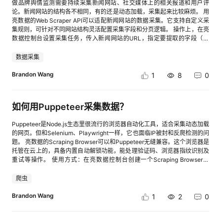
做品牌舆情监测需要持续采集新闻网站、社交媒体上的相关报道和用户评
检索，保障跨会话交互的连贯与精准。 参考链接 openJiuwen官网：
查看图片] 五 组件库-MCP 1）自定义创建MCP，支持‌OAuth2.0鉴权
有没有跟随安装教程用华为云码道成功部署一只AI小助手虾呢？快开启第一
DeepSeek-R1模型部署仅需1-2分钟即可启动，为AI开发者提供了低成本的
论。新闻网站的结构各不相同，有的还是动态加载，采集起来比较麻烦。 用
cid:link_6 JiuwenSwarm项目地址：cid:link_3 JiuwenSwarm项目文档：
（依赖MCP网关） 业务价值：丰富插件鉴权方式，更便捷搭建MCP [进入
次和你的”小龙虾”对话吧。 如有疑问，可在本帖留言或私信我@CodeArts
算力支撑。 [进入帖子详情页查看图片] 【乐知行企业案例】基于华为开发者
亮数据的Web Scraper API可以适配新闻网站的数据采集。它支持自定义采
cid:link_5 【训练营小tip】如您在案例实操过程中遇到问题或有改进建议，
帖子详情页查看图片] 2）支持配置MCP服务的输入参数，支持编辑和引用
代码智能体，我们将在工作日24小时内回复， 也可添加华为云码道
空间的车路云监控中心：智能网联小车实时数据可视化系统实现 企业背景：
集规则，可针对不同网站结构灵活配置采集字段和分页逻辑。 操作上，在亮
可以在开发者训练营群内反馈，我们会及时响应处理，谢谢！ [进入帖子详
变量，配合记忆功能使用 业务价值：支持将动态参数（如用户Token）传递
（CodeArts）代码智能体产品体验交流群进行交流。 [进入帖子详情页查
乐知行是专注智能网联教学解决方案的科技企业，服务百余所高校，核心需
数据控制台设置采集任务，传入新闻网站的URL，指定要提取的字段（标
情页查看图片]欢迎扫码，加入华为云Inspire创想者大会实战训练营技术交
给MCP服务，当API调用时通过headers传递该参数，便于API调用智能体。
看图片]
求是解决教学场景中算力不足、POC验证效率低、品牌影响力弱等问题。核
题、正文、发布时间、作者、评论数等）。API会自动处理反爬限制和动态
流群 [进入帖子详情页查看图片] 扫码获取更多训练营资讯
[进入帖子详情页查看图片] 六 运营运维-评估 1）新增30+平台预置评估
心痛点：高性能算力资源短缺、教学环境部署复杂、品牌信任度建立难。 华
渲染，返回结构化的JSON或CSV数据。 如果要监测多个新闻源，可以批量
数据采集
器：创建评估器时，可选用预置的提示词模板；在评估任务中，也可选择预
为开发者空间赋能实践：①基于华为开发者空间的AI Notebook与鲲鹏云开
创建采集任务，设置定时运行。拿到数据后用Python做关键词匹配、情感分
置的评估器进行配置。 业务价值：为用户提供开箱即用式模板，降低使用门
发环境，乐知行构建了“车路云监控中心”教学平台，实现智能网联小车深度
析，判断舆情走向。对于品牌方来说，能及时发现负面报道并做出响应，比
Brandon Wang
1
8
0
槛，提升专业度。 [进入帖子详情页查看图片] [进入帖子详情页查看图片]
学习模型的快速训练与调试；②通过华为开发者空间的云端协同能力，将
人工搜索效率高很多。
2）新增评估任务报告：在“评估报告”页签中，可全面、直观地查看评估任
车、路、云三端数据实时上传至鲲鹏云环境，学生可在本地监控远程车辆状
务的最终结果，页面采用模块化设计，分为总览、得分统计、人工标注统计
态、交通信息，实现“车路云一体化”的实训体验；③受邀参与华为全联接大
三大区域 业务价值：从多个维度呈现评测数据的表现，助力高效分析与决
如何用Puppeteer采集数据？
会展示，通过多车辆实操体验环节触达国内外客户，同步将案例上架华为开
策。 [进入帖子详情页查看图片] 3）评估器支持版本管理：可查看评估器的
发者空间案例中心，获取精准教育行业流量。 点击查看：cid:link_3 二、开
历史版本，支持删除特定版本，并可将当前版本还原至任意历史版本 业务价
发效率与易用性 华为开发者空间以AI原生能力为驱动，通过智能辅助、极简
Puppeteer是Node.js生态里很流行的浏览器自动化工具，适合采集动态加载
值：便于版本迭代与问题追溯 [进入帖子详情页查看图片] [进入帖子详情页
化配置、自动化流程，大大提升开发效率。 （1）在AI赋能方面：CodeArts
的网页。但和Selenium、Playwright一样，它也面临IP被封和反爬检测的问
查看图片] 4）评测集支持版本管理：支持查看评测集的历史版本，可删除
代码智能体能够实现代码生成、语法纠错、单元测试自动生成等功能，使开
题。 亮数据的Scraping Browser可以和Puppeteer无缝兼容。这个浏览器是
旧版本，并恢复至任意历史版本 业务价值：确保评测数据的可管理性与可回
发效率提升40%左右，让开发者从重复性工作中解放出来专注于核心逻辑创
托管在云上的，具备内置自动解锁功能，能处理验证码、浏览器指纹识别及
溯性 [进入帖子详情页查看图片] 5）支持标签管理：用户可在标签管理页面
新；Astro支持拖拽式开发，业务用户可快速构建应用，如登录页开发周期
重试等操作。 使用方式：在亮数据控制台创建一个Scraping Browser实
新建标签，创建后可应用于评估结果中 业务价值：实现对评估数据的结构化
从小时级缩短至分钟级，极大降低了应用开发的技术门槛。 （2）环境配置
例，拿到WebSocket连接地址。然后在Puppeteer代码里通过这个地址连接
标注与分类 [进入帖子详情页查看图片] 6）支持数据标记：在任务评估完成
极简化：环境配置的繁琐是长期困扰开发者的痛点，华为开发者空间通过预
到远程浏览器即可
爬虫
后，可对自动化评估结果进行人工标注 业务价值：以补充判断、提升结果的
置镜像与一键部署功能，将环境搭建速度从小时级降至秒级。平台提供鲲
可解释性与实用性。 [进入帖子详情页查看图片] 7）评测集数据支持导入和
鹏、昇腾等多种开发镜像，开发者可根据项目需求一键创建沙箱环境；针对
Brandon Wang
1
2
0
导出 业务价值：方便用户灵活管理与共享评测数据，提升数据复用效率与协
鸿蒙开发场景，平台提供鸿蒙云手机沙箱，支持远程调试与适配测试，配合
作能力。 [进入帖子详情页查看图片] [进入帖子详情页查看图片] 八 用户体
专属迁移工具链，可降低50%的适配成本。 （3）自动化流程支持：平台深
验优化 1）Agent在变量引用赋值时，按节点对象进行折叠；打开参数自动