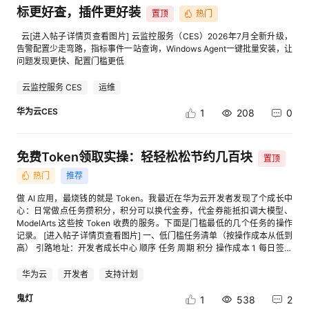
标更好查，插件更好装
置顶
热门
者
云[进入帖子详情页查看图片] 云监控服务（CES）2026年7月全新升级，
告警配置少走弯路，指标事件一站查询，Windows Agent一键批量安装，让
我
问题发现更快、配置门槛更低
云监控服务 CES
运维
的
我
华为云CES
1
208
0
博
的
我
免费Token领取实操：轻轻松松节约几百块
客
论
的
我
置顶
热门
推荐
坛
圈
的
我
做 AI 应用，最烧钱的就是 Token。我最近在华为云开发者发现了个成长中
心：日常做点任务攒积分，积分可以换代金券，代金券能抵扣调大模型、
子
直
的
我
ModelArts 这些按 Token 收费的服务。下面是门槛最低的几个任务的操作
记录。 [进入帖子详情页查看图片] 一、低门槛任务清单（按操作成本从低到
高） 引路地址：开发者成长中心 顺序 任务 周期 积分 操作成本 1 每日签到
我
播
活
的
每日 +10 / 天 极低，点一下 2 实名认证 一次性 +50 低，上传证件，兑换代
金券必要条件 3 首次开通华为云码道 CodeArts 一次性 +50 低，点开通 4
华为云
开发者
支持计划
使用智能问答（码道） 每日 +30 低，对话一下 5 发布文章 每日 +60 中，
我
动
关
的
写篇博客 6 参加开发者活动 每周 +10 低，报名 7 体验开发者空间 每周 +20
鬼灯
1
538
2