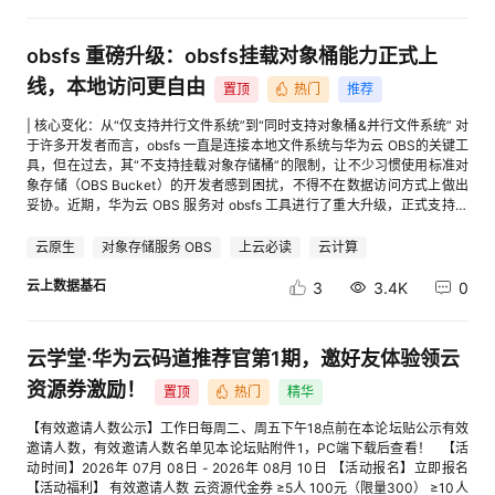
低，访问 8 使用云开发环境 每周 +30 低，打开即用 9 创建云开发环境（首
我
注
次） 一次性 +50 低，简单配置下 二、走通流程（演示） 先登录：开发者成
的
开
长中心 STEP 1 实名认证 +50 点击 去完成 根据页面要求完成实名认证 [进入
obsfs 重磅升级：obsfs挂载对象桶能力正式上
帖子详情页查看图片] STEP 2 连续签到，每天签到 +10 成长中心右上角 签
的
Programs
发
到 [进入帖子详情页查看图片] STEP 3 首次开通码道，用智能问答对话一下
线，本地访问更自由
置顶
热门
推荐
+80 首次开通，点击 去完成 [进入帖子详情页查看图片] 开通后 打开码道 右
下角对话框进行对话 [进入帖子详情页查看图片] STEP 4 发一篇博客 +60 点
| 核心变化：从“仅支持并行文件系统”到“同时支持对象桶&并行文件系统” 对
支
者
击 写博客 发表 STEP 5 报名一个开发者活动 +10、开发者空间来个丝滑小
于许多开发者而言，obsfs 一直是连接本地文件系统与华为云 OBS的关键工
连招+100 开发者活动：选个感兴趣的活动 报个名 开发者空间小连招：①
具，但在过去，其“不支持挂载对象存储桶”的限制，让不少习惯使用标准对
进入页面 ② 创建云开发环境 ③ 点 开机 [进入帖子详情页查看图片] [进入
持
象存储（OBS Bucket）的开发者感到困扰，不得不在数据访问方式上做出
学
帖子详情页查看图片] STEP 6 攒够分，换代金券 去成长中心页面下方 进行
妥协。近期，华为云 OBS 服务对 obsfs 工具进行了重大升级，正式支持将
兑换 STEP 7 代金券抵扣 Token 消耗 兑换成功后，自动激活，代金券会直
标准的对象存储桶挂载至本地文件系统。这一改变，意味着开发者现在可以
我
堂
接发到 账号 里 根据自己的需要抵扣调用大模型的费用账单，或者买Token
像访问本地目录一样，直接操作对象存储桶中的海量数据，为 AI 训练、大
云原生
对象存储服务 OBS
上云必读
云计算
Plan 个人版套餐直接抵扣 三、一个月能攒多少 当你马上就要用代金券：上
数据分析等场景提供了全新的存储访问路径。这一变化最直接的影响是： 覆
面几个任务做一遍立马能兑20元 连续完成8天：能兑100元 按月做完，可薅
盖更广的使用场景：你可以直接对项目中已有的、正在使用的对象桶进行操
云上数据基石
3
3.4K
0
的
我
我
330元： 一次性的 +150 每日可做的 +100 × 30 = 3000 每周可做的 +60
作，无需为了使用 obsfs 而额外创建或迁移数据到并行文件系统。 降低使用
× 4 = 240 Tips：可以用agent自动跑任务，解放双手
门槛：使得更多开发者可以零成本地尝试用本地文件系统的方式管理云上对
象存储。 | obsfs 对象桶挂载：能解决什么问题？ 简单来说，obsfs 是一款
技
的
的
我
云学堂·华为云码道推荐官第1期，邀好友体验领云
基于 FUSE 的文件系统工具，它的核心价值在于零代码改造。无论是日志收
集脚本、数据处理任务，还是传统的 Web 应用，都无需修改任何文件读写
资源券激励！
置顶
热门
精华
术
云
课
的
我
逻辑，就能将数据持久化到 OBS。 新能力带来的典型适用场景包括： 日
志、归档数据的自动上传：将本地日志目录挂载为 OBS 桶，新产生的日志
【有效邀请人数公示】工作日每周二、周五下午18点前在本论坛贴公示有效
文件自动进入云存储。 数据分析与处理的输入输出：在 Spark、Hadoop 等
邀请人数，有效邀请人数名单见本论坛贴附件1，PC端下载后查看！ 【活
支
声
程
认
的
我
计算任务中，直接将 OBS 作为数据源和结果存储池。 遗留系统的存储云
动时间】2026年 07月 08日 - 2026年 08月 10日 【活动报名】立即报名
化：对于难以改造的老旧应用，通过挂载方式无缝将数据迁移至 OBS。 不
【活动福利】 有效邀请人数 云资源代金券 ≥5人 100元（限量300） ≥10人