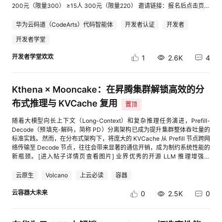
过需要了解的是，由于对象桶本身的对象语义限制（不支持追加写、随机
持
建
证
实
的
200元（限量300） ≥15人 300元（限量220） 邀请链接：报名后点击页面
写），obsfs 通过 FUSE 层模拟了文件操作。任何“修改”在后台实际是“新对
【分享有礼】按钮生成专属邀请链接 邀请人参与流程：①活动报名→②分
象覆盖旧对象”的适配行为。因此，它更适用于顺序读写的场景，而非高并
享有礼→③一键开通华为云码道→④下载安装并体验华为云码道产品（需
华为云码道（CodeArts）代码智能体
开发者认证
开发者
议
验
收
发、小文件频繁读写的数据库类应用。 | 实战：三步挂载，体验新能力 如何
Tokens消耗＞0）或完成华为云码道微认证任意一个任务（认证对应课程学
快速体验这个新能力？以下是将一个 OBS 对象桶挂载到本地的具体操作步
开发者学堂
习进度100%或通过华为云码道微认证并获取证书） 被邀请人参与流程：①
骤。 1. 获取与安装 obsfs obsfs 支持直接下载和编译两种方式。详细步骤参
通过好友分享的专属链接活动报名→②首次一键开通华为云码道→③下载
藏
开发者学堂欢欢
考官网： 方式一：下载并安装obsfs 方式二：通过编译生成obsfs 2. 初始化
1
2.6K
4
安装并体验华为云码道产品（需Tokens消耗＞0）或完成华为云码道微认证
访问密钥 创建一个密钥文件，用于存放你的 OBS 访问密钥（AK/SK），并
任意一个任务（认证对应课程学习进度100%或通过华为云码道微认证并获
设置权限为 600 以确保安全。 初始化访问密钥 3. 执行挂载命令 挂载命令格
取证书） 【活动规则】 1、活动对象：华为云注册且完成实名认证的用户
式： ./obsfs obs桶名 本地挂载目录 -o url=区域终端节点地址 -o
均可参加；活动有效邀请成功后，邀请人可获得相应奖励。 2、邀请人需满
Kthena × Mooncake：在昇腾集群解锁高效的分
passwd_file=密钥文件路径 -o bucket_type=object -o multipart_size=128
足以下全部条件，完成有效邀请任务后才可以获得对应激励： （1） 登录活
-o 其他挂载参数 假设你有一个名为 my-obs-bucket 的 OBS 对象桶，想挂
布式推理与 KVCache 复用
动页面且“活动报名”成功，点击页面“分享有礼”生成专属邀请链接或二维
置顶
载到本地 /mnt/obs 目录。执行以下命令即可： ./obsfs my-obs-bucket
码，成为邀请人；分享邀请二维码/链接给好友，被邀请好友通过专属链接完
/mnt/obs -o url=obs.cn-south-1.myhuaweicloud.com -o
随着大模型向长上下文（Long-Context）和复杂推理任务演进，Prefill-
成报名。 （2）一键开通华为云码道，下载安装并体验华为云码道产品（需
passwd_file=/etc/passwd-obsfs -o bucket_type=object 注意这里的关键
Decode（预填充-解码，简称 PD）分离架构已成为提升集群整体吞吐量的
Tokens消耗＞0）或完成华为云码道微认证任意一个任务（认证对应课程学
变化：-o bucket_type=object 参数，用于显式声明挂载的是对象桶。这是
标准实践。然而，在分布式架构下，将庞大的 KVCache 从 Prefill 节点跨网
习进度100%或通过华为云码道微认证并获取证书） 3、被邀请人需在活动
使用新能力时必须指定的参数，用以区分以往的并行文件系统挂载。 挂载成
络传输至 Decode 节点，往往会带来显著的通信开销，成为制约系统性能的
期间内满足以下全部条件，才被记录为1个【有效邀请】： （1）通过好友专
功后，执行 df -h 就能看到你的对象桶已作为一个文件系统挂载在本地。之
新瓶颈。[进入帖子详情页查看图片] 业界优秀的开源 LLM 推理增强系
属链接报名成功后，点击活动页面上一键开通华为云码道（被邀请人必须是
后，无论是 cp、mv、rm 等常规文件操作，还是你的应用程序通过标准文件
统 Mooncake 凭借其对 KVCache 的全局池化管理与跨节点复用能力，有
首次开通），如该被邀请人之前已经开通/激活/下载华为云码道则不属于有
接口读写数据，都会直接映射到 OBS 桶中。 | 核心设计解析：对象桶挂载
效解决了这一难题。作为一款云原生环境下的分布式推理负载编排引擎，
效邀请，每个华为云账号仅可被有效邀请一次。 （2）被邀请人需要首次开
云原生
Volcano
上云必读
容器
的工作原理与注意事项 理解 obsfs 对象桶模式的设计逻辑，能帮助你更好地
Kthena 在 v0.4.0 版本中已全面支持基于 vLLM 和 Mooncake 的 PD 分离
通华为云码道，下载安装并体验华为云码道产品（需Tokens消耗＞0）或完
使用它，避免踩坑。 1. 回写模式与数据持久性 对象桶挂载采用回写模式。
部署，并深度针对华为昇腾（Ascend）NPU 集群进行了硬件级优化。 ▍解
云容器大未来
成华为云码道微认证任意一个任务（认证对应课程学习进度100%或通过华
0
2.5K
0
数据会先写入本地临时文件（由 tmpdir 或 use_cache 控制）。在默认情况
决 KVCache 传输痛点：Mooncake 的核心价值 在传统的 PD 分离方案中，
为云码道微认证并获取证书） 4、奖励说明： （1）邀请人在活动期间，每
下，只有当应用调用 close() 关闭文件时，才会触发实际上传，close() 返回
每次请求都需要在节点间进行点对点的 KVCache 搬运。而 Kthena 引入
个【有效邀请】可获得20元云资源代金券，有效邀请≥5人才可申请奖励；
成功表示数据已持久化到 OBS。因此，进程异常退出（如 kill -9、断电）可
Mooncake 后，系统具备了以下关键能力： 全局 KVCache 池化：将集群
被邀请人及邀请人同时还可在开发者成长中心领取更多积分兑换更多激励。