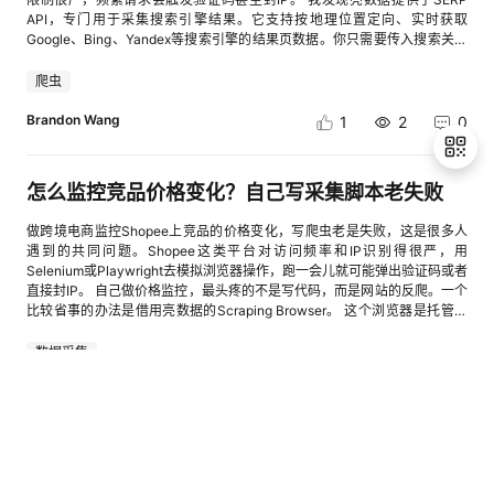
来，华为开发者空间将持续深耕技术创新与生态共建，以更优质的服务、更
API，专门用于采集搜索引擎结果。它支持按地理位置定向、实时获取
丰富的资源、更便捷的体验，成为全球开发者成长路上的同行者与赋能者，
Google、Bing、Yandex等搜索引擎的结果页数据。你只需要传入搜索关键
共同推动技术创新与产业升级。
词和地区参数，API就会返回结构化的搜索结果，包括排名、标题、URL、
摘要等信息。
爬虫
Brandon Wang
1
2
0
怎么监控竞品价格变化？自己写采集脚本老失败
做跨境电商监控Shopee上竞品的价格变化，写爬虫老是失败，这是很多人
退
遇到的共同问题。Shopee这类平台对访问频率和IP识别得很严，用
出
Selenium或Playwright去模拟浏览器操作，跑一会儿就可能弹出验证码或者
登
直接封IP。 自己做价格监控，最头疼的不是写代码，而是网站的反爬。一个
录
比较省事的办法是借用亮数据的Scraping Browser。 这个浏览器是托管在
云上的，你可以用熟悉的Puppeteer或Playwright脚本去操作，但它自带IP
轮换和验证码自动处理功能。你写的主要是定位商品价格元素的逻辑，而IP
数据采集
管理和反爬对抗这些事情交给平台去处理，脚本的稳定性会高很多。 如果想
更简单，可以直接用亮数据的Web Scraper API。在后台创建采集任务，选
Brandon Wang
1
2
0
择目标平台，传入商品页URL，设置要采集的字段（价格、销量、评论数、
收藏量、排名），接口直接返回结构化JSON数据。 然后用Python的
schedule库设置定时运行，比如每小时跑一次，把数据存CSV或轻量数据
怎么用MCP让AI采集网页数据？
库。用pandas做简单统计，比如计算24小时价格变化率，直观判断竞品价
格走势。