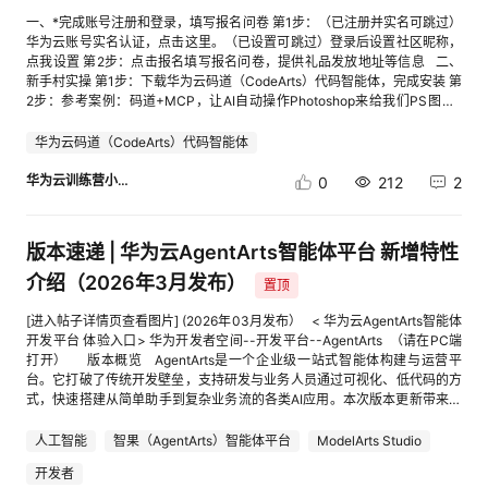
文档生成场景 3. 效率提升认知：体验AI赋能办公的价值，为后续深度使用奠
即用的分布式推理负载编排解决方案，旨在以客观的工程指标提升 LLM 在
一、*完成账号注册和登录，填写报名问卷 第1步：（已注册并实名可跳过）
定基础 前置准备 Windows 10/11操作系统 MaaS服务API Key，文本生成和
生产环境中的实际运行效率。 了解完整的部署指南与架构细节，欢迎访
华为云账号实名认证，点击这里。（已设置可跳过）登录后设置社区昵称，
图片生成 华为云MaaS平台大模型Tokens福利领取： 1）方式一：登录华为
问 Kthena [3]官方文档或访问 GitHub 仓库 (volcano-sh/kthena[4])。 相
点我设置 第2步：点击报名填写报名问卷，提供礼品发放地址等信息 二、
开发者空间，参考案例《华为开发者空间 - ModelArts Studio大模型通用代
关链接： [1] Deepseek-v4部署脚本 modelserving:cid:link_0 [2]
新手村实操 第1步：下载华为云码道（CodeArts）代码智能体，完成安装 第
金券领取使用指导》中的“二、 开通MaaS平台大模型”章节内容领取代金
Deepseek-v4部署脚本 router: cid:link_1 [3] Kthena官网:
2步：参考案例：码道+MCP，让AI自动操作Photoshop来给我们PS图片
券，下述案例以配置glm-5.1和qwen-image为例，建议在此开通这两个模
https://kthena.volcano.sh/ [4] volcano-sh/kthena GitHub: cid:link_3 欢
三、活动规则 根据参考案例，进行实操，将实操截图，发布在下方评论区。
型，获取相关的API地址、模型名称和API Key，并保存好。 2）方式二：登
迎Star★，Fork，来 Kthena 社区一起玩转LLM推理！ [进入帖子详情页查
实操截图需完整显示代码界面+用户名，将用于后续识别盖楼用户，获奖公
华为云码道（CodeArts）代码智能体
录华为开发者空间，参考案例《华为云MaaS平台大模型Tokens领取使用指
看图片] 关注魔方公众号，获取更多前沿资讯 添加社区小助手k8s2222，进
布，奖品发放等；显示示例如下： [进入帖子详情页查看图片] 四、活动流
导》中的“二、 领取MaaS平台大模型Tokens”章节内容，领取MaaS平台
入技术交流群 [进入帖子详情页查看图片]
程 （1）投稿时间：2026年4月8日-4月10日 （2）联合评审：2026年4月
华为云训练营小助手
0
212
2
DeepSeek V3系列大模型Tokens代金券，购买ModelArts Studio
13日 （3）奖项公示：2025年4月14日 （4）奖品发放：2025年4月14
DeepSeek Tokens套餐包，开通模型服务，最后获取到模型的API地址、模
日-2025年4月15日 五、评奖规则 根据实操贴下方评论区盖楼时间顺序，
型名称和API Key。 实操步骤 一、下载JiuwenSwarm客户端 1.访问
前50名，每人可获得价值50元华为云代金券。 注意事项： （1）有效参与
JiuwenSwarm产品页面：cid:link_5。 2.选择“Windows”平台，点击“立即
版本速递 | 华为云AgentArts智能体平台 新增特性
是指按照要求参与新手实操并完整截图。 （2）同一华为云账户可多次参与
下载”按钮，下载安装包。 [进入帖子详情页查看图片] 3.安装包名称：
实操，但仅限获奖一次。 （3）实操华为云账号需与问卷提交的华为云账号
介绍（2026年3月发布）
“JiuwenSwarm-setup-0.2.0.exe”（版本号可能更新）。 二、安装
置顶
一致。 （4）为了您顺利获取奖品，请关注站内私信，并加入【训练营】微
JiuwenSwarm 1.双击下载的安装包启动安装程序，并根据提示完成安装。
信群。 （5）发帖内容需遵守华为云社区规范，华为员工参与无效，违规将
2.建议安装目录使用默认路径。 3.建议使用默认配置安装。 三、完成
[进入帖子详情页查看图片] (2026年03月发布） < 华为云AgentArts智能体
取消资格。 【如您在体验中有任何产品问题，如发现任何体验不友好、产
JiuwenSwarm配置 1.打开JiuwenSwarm客户端，点击左边侧栏“配置信
开发平台 体验入口> 华为开发者空间--开发平台--AgentArts （请在PC端
品Bug、文档页面错漏等情况，欢迎参与训练营云声征集活动反馈给我们，
息”。 2.完成主对话模型配置和视觉模型配置，本次案例使用的华为云
打开） 版本概览 AgentArts是一个企业级一站式智能体构建与运营平
还有机会领取专属礼品！ 如有疑问，可扫描训练营二维码，加入活动交流
ModelArts平台中提供MaaS服务，主对话模型使用glm-5.1，视觉理解模型
台。它打破了传统开发壁垒，支持研发与业务人员通过可视化、低代码的方
群，咨询华为云小助手。 [进入帖子详情页查看图片]
选择qwen-image，参考配置方式如下： [进入帖子详情页查看图片] 3.主对
式，快速搭建从简单助手到复杂业务流的各类AI应用。本次版本更新带来了
话模型具体配置信息： [进入帖子详情页查看图片] 4.视觉模型具体配置信
20+新特性，覆盖智能体构建流程优化及能力拓展、丰富组件库、用户体验
息： [进入帖子详情页查看图片] 5.完成配置后，切记点击右上角的“保存”按
优化等，聚焦效率提升与场景扩展，为开发者带来更智能、更灵活的AI应用
人工智能
智果（AgentArts）智能体平台
ModelArts Studio
钮，若未保存，需要重新执行上述步骤配置MaaS服务。 四、安装
开发体验。 [进入帖子详情页查看图片] 新特性介绍 一 资产广场 1）应
开发者
technical-blog-generator技能 1.点击左边侧栏的“技能”，并选择“技能广
用模板和插件预置内容，支持免费体验额度 业务价值：提供免费体验额度