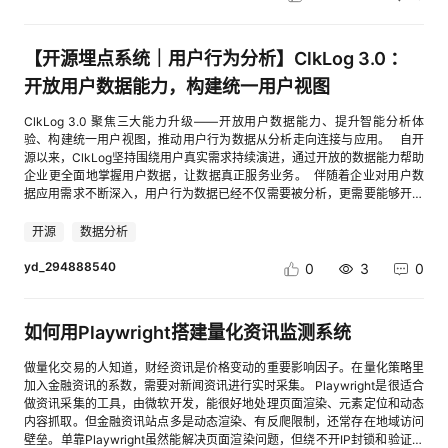
程高效顺畅。 （3）行业案例模板：平台案例中心提供70+个行业解决方案
（标题、核心数据、发布时间），通过亮数据传入目标站点和解析规则。亮
模板，涵盖智能客服、数据看板、工业互联网等多个领域，开发者可直接复
数据自动处理访问验证和反爬拦截，返回结构化的资讯数据，省去二次清洗
用成熟案例的核心代码与架构设计，加速项目落地进程。同时，平台通过
的功夫。
【开源埋点系统｜用户行为分析】ClkLog 3.0 ：
HCSD校园沙龙、技术峰会、线上研讨会等多种形式搭建了连接高校与产
业、开发者与专家的交流桥梁，促进技术经验的分享与碰撞。 （4）支持高
开放用户数据能力，构建统一用户视图
校人才培养： 华为开发者空间深度联动教育场景，以“课程赋能+实验赋能”
双轮驱动，构建“理论学习-实践操作-能力转化”的完整培养体系，将华为根
ClkLog 3.0 聚焦三大能力升级——开放用户数据能力、提升智能分析体
技术生态与高校人才培养需求精准对接，助力高校打造兼具技术前沿性与产
验、构建统一用户视图，推动用户行为数据从分析走向连接与应用。 自开
业适配性的人才培育模式，为青年开发者筑牢成长根基。 [进入帖子详情页
源以来，ClkLog坚持围绕用户真实需求持续演进，通过开放的数据能力帮助
查看图片] 【南京大学案例】华为开发者空间携手南京大学，打造教学课程
企业更全面地掌握用户数据，让数据真正服务业务。 伴随着企业对用户数
与新技术融合创新模式 华为开发者空间携手南京大学，基于文理交融特色探
据应用需求不断深入，用户行为数据已经不仅需要被分析，更需要能够开放
索创新模式，把开发者空间融入南大学子课程与实践环节。聚焦 AI、鸿蒙、
给业务系统和智能应用使用，并形成统一的用户认知。 为此，ClkLog 正式
昇腾等前沿根技术，借校企优质师资合力，让南大学子在课堂解锁多元实践
发布 3.0 版本，本次升级聚焦三大能力提升： ✧ 密钥管理：开放用户数据
开源
数据分析
场景，以跨学科实践赋能科技人才创新能力跃升。 软件学院开展《计算机操
能力，让企业业务系统更加灵活地调用和使用数据 ✧ AI数据助手：通过自然
作系统》课程，将原课程基于华为开发者空间云主机的课程实践进行重构。
语言理解和分析数据，帮助企业更高效地发现数据价值 ✧ 全域用户关联：打
yd_294888540
0
3
0
该课程面向软件工程专业大二学生，培养其理解和应用操作系统的能力，特
通多渠道用户身份，构建统一用户视图 ClkLog 3.0，将持续帮助企业从分
别是开发与操作系统交互的底层软件的能力。 点击查看： cid:link_4 四、国
析用户行为，走向连接用户数据、理解用户价值。 一、数据开放能力升
产信创适配 在合规性方面：华为开发者空间已向开发者发放150万+台云主
级：让用户数据服务更多业务场景 在实际业务中，用户行为数据往往不仅用
机，支持开发者基于鲲鹏环境进行鲲鹏应用开发，助力开发者构建安全合
如何用Playwright搭建量化资讯监测系统
于分析查看，还需要被业务系统、运营平台、第三方应用进一步使用。 为了
规、高效稳定的信创应用，满足国产化开发核心需求。 [进入帖子详情页查
提升数据应用的灵活性， 3.0 新增【密钥管理】。 通过密钥管理，企业可以
看图片] 五、开源框架对接 （1）代码仓互通：平台支持从GitHub、
做量化交易的人知道，财经资讯是价格变动的重要影响因子。在量化策略里
自主创建 API 密钥，并根据业务需求安全调用 ClkLog 开放接口。 支持：
GitCode等主流开源平台一键拉取开源项目，预置编译测试环境，开发者无
加入金融资讯的系数，需要对新闻资讯进行实时采集。 Playwright是很适合
○ 业务系统调用用户行为数据 ○ 将分析结果展示在企业内部系统中 ○ 与第
需手动配置依赖，即可快速开展二次开发与技术验证，加速开源技术的落地
做资讯采集的工具，由微软开发，能很好地处理页面渲染、元素定位和动态
三方应用进行数据连接 ○ 支撑更多自定义数据应用场景 让ClkLog不仅能够
应用。通过开源生态的深度对接，华为开发者空间构建了“开源-复用-创新-
内容抓取。但金融资讯站点多是动态渲染、有反爬限制，还常存在地域访问
帮助企业分析数据，也能够让用户数据真正融入企业业务流程。 二、智能
回馈”的良性循环，为开发者提供了丰富的开源资源与实践机会。 （2）开源
壁垒。单靠Playwright虽然能解决页面渲染问题，但绕不开IP封锁和验证拦
分析能力升级：让用户更简单地理解数据 随着企业积累的数据越来越丰富，