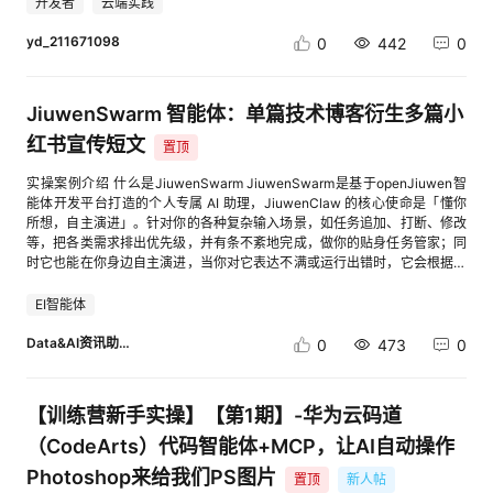
部署过华为云解决方案实践的用户。华为云解决方案实践戳这里cid:link_1 ✅
开发者
云端实践
相关链接： [1] obsfs 开源 GitHub 仓库：cid:link_5[2] obsfs 官方工具指
模型路由规则和KV Connector感知，包含感知Prefill、Decode不同角色的
活动时间：2026年6月1日-2026年6月30日，线上访谈60-90分钟。 ✅招
南：cid:link_3[3] 挂载对象存储桶详细指导：cid:link_4
工作负载，以及传输层的流量策略。 cat <<EOF | kubectl apply -f -
募问卷：①点击链接 ②扫码下方二维码 [进入帖子详情页查看图片]
yd_211671098
0
442
0
apiVersion: networking.serving.volcano.sh/v1alpha1 kind: ModelRoute
metadata: name: deepseek-v4 namespace: default spec: modelName:
"deepseek_v4" rules: - name: "default" targetModels: -
JiuwenSwarm 智能体：单篇技术博客衍生多篇小
modelServerName: "deepseekv4-pd" --- apiVersion:
networking.serving.volcano.sh/v1alpha1 kind: ModelServer metadata:
红书宣传短文
置顶
name: deepseekv4-pd namespace: default spec: inferenceEngine:
vLLM model: "deepseek_v4" workloadPort: port: 7100 protocol: http
实操案例介绍 什么是JiuwenSwarm JiuwenSwarm是基于openJiuwen智
workloadSelector: matchLabels: modelserving.volcano.sh/name:
能体开发平台打造的个人专属 AI 助理，JiuwenClaw 的核心使命是「懂你
deepseekv4-pd pdGroup: groupKey: "modelserving.volcano.sh/group-
所想，自主演进」。针对你的各种复杂输入场景，如任务追加、打断、修改
name" prefillLabels: modelserving.volcano.sh/role: prefill decodeLabels:
等，把各类需求排出优先级，并有条不紊地完成，做你的贴身任务管家；同
modelserving.volcano.sh/role: decode trafficPolicy: timeout: "300s"
时它也能在你身边自主演进，当你对它表达不满或运行出错时，它会根据你
retry: attempts: 3 retryInterval: "150ms" kvConnector: type: mooncake
的反馈自动调整相应技能，全心全意为你服务。 实操内容概述 本案例将指
EOF 3. 验证部署与测试 完成上述三个 CRD 的部署后，PD分离推理即搭建
导开发者从零开始，完成JiuwenSwarm的安装，并使用technical-blog-
EI智能体
完成。您可以通过调用 Chat API 来测试预填充和解码服务是否正常通信：
generator技能输出一篇小红书推文。全程约5-10分钟，开发者将完整体验
curl --location 'http://${ENDPOINT}/v1/chat/completions' \ --header
AI智能体辅助办公的全流程。 应用场景 在办公场景中，宣传推文编写是常
Data&AI资讯助手
0
473
0
'Content-Type: application/json' \ --data '{ "model": "deepseek_v4",
见需求，但传统方式需要耗费大量时间进行资料收集、内容编排。本案例基
"messages": [ { "role": "user", "content": "Where is the capital of China?"
于小红书宣传短文这一典型场景，演示如何借助AI智能体实现宣传短文的自
} ], "stream": false }' (注：请将 ${ENDPOINT} 替换为您的实际Kthena
动化生成，大幅提升宣传效率。 解决的问题 效率问题：传统宣发推文制作
Router入口的IP 地址和端口。) 如果收到正确的响应文本，即表明预填充服
【训练营新手实操】【第1期】-华为云码道
耗时耗力，资料调研往往需要数小时甚至数天 内容问题：缺乏专业资料支
务已成功将生成的 KV 缓存通过底层通信层传输给解码服务，分离推理架构
撑，内容空洞或存在信息偏差 开发者收获 完成本案例实操后，开发者将获
（CodeArts）代码智能体+MCP，让AI自动操作
正在按预期高效工作。 ▍结 语 随着各类推理框架对 PD 分离和 KVCache
得： 1. 一份可直接使用的小红书宣发流程：指定主题，自动完成小红书推文
优化的持续跟进，分布式推理架构的落地标准正在不断提高。Kthena 通过
Photoshop来给我们PS图片
置顶
新人帖
撰写与发布 2. AI办公思维：理解智能体辅助办公的工作模式，可迁移到其他
集成 Mooncake 并结合昇腾 NPU 的硬件级优化，为开发者提供了一个开箱