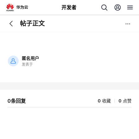
开发者
帖子正文
返
回
匿名用户
发表于
加
载
个
失
败
我
人
0条回复
0
收藏
0
点赞
的
主
开
页
发