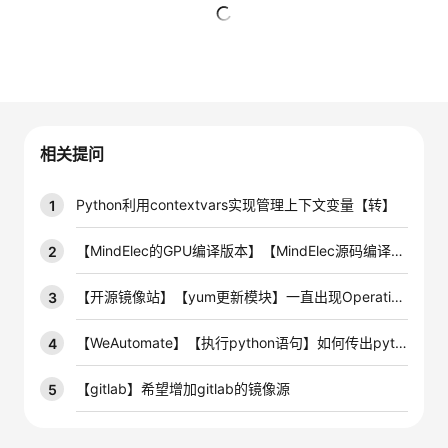
者
暂无回复
我
的
我
相关提问
博
的
我
Python利用contextvars实现管理上下文变量【转】
1
客
论
的
我
【MindElec的GPU编译版本】【MindElec源码编译过程中出现问题】Could NOT find Python3
2
坛
圈
的
我
【开源镜像站】【yum更新模块】一直出现Operation timed out
3
子
直
的
我
【WeAutomate】【执行python语句】如何传出python语句创建的DataFrame
4
我
播
活
的
【gitlab】希望增加gitlab的镜像源
5
我
动
关
的