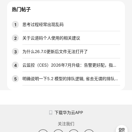
我
注
的
开
热门帖子
的
Programs
发
思考过程经常出现乱码
1
支
者
关于云道码个人使用的相关建议
2
持
学
为什么26.7.0更新后文件无法打开了
3
我
堂
云监控（CES）2026年7月升级：告警更好配，指标更好查，插件更好装
4
的
我
明确说明一下5.2 模型的排队逻辑, 省去无谓的排队时间
5
我
技
的
的
我
术
云
课
的
我
下载华为云APP
支
声
程
认
的
我
关注我们