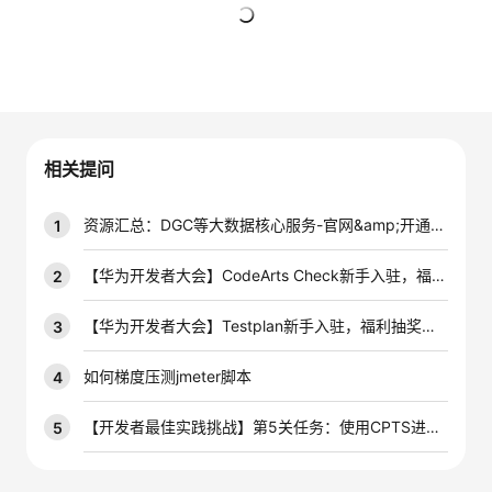
的
Programs
发
者
暂无回复
支
者
我
持
学
的
我
相关提问
我
堂
博
的
我
资源汇总：DGC等大数据核心服务-官网&amp;开通&amp;学习材料 -V1.0
1
的
我
客
论
的
我
我
【华为开发者大会】CodeArts Check新手入驻，福利抽奖等你来！
2
技
的
坛
圈
的
我
的
我
【华为开发者大会】Testplan新手入驻，福利抽奖等你来！
3
术
云
子
直
的
我
课
的
我
如何梯度压测jmeter脚本
4
支
声
播
活
的
程
认
的
我
【开发者最佳实践挑战】第5关任务：使用CPTS进行电商网站性能测试
5
持
建
动
关
证
实
的