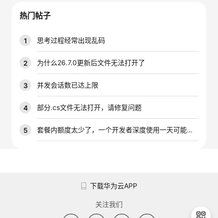
议
注
验
收
热门帖子
藏
思考过程经常出现乱码
1
为什么26.7.0更新后文件无法打开了
2
并发会话数已达上限
3
部分.cs文件无法打开，请修复问题
4
套餐内额度太少了，一个开发者深度使用一天可能就是大几千万的tokens，能不能增加一下套餐内的配额
5
下载华为云APP
关注我们