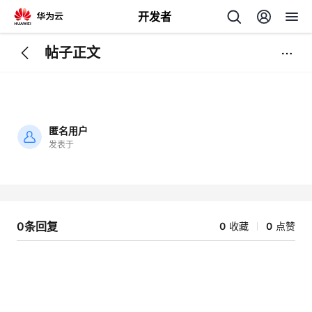
开发者
帖子正文
返
回
匿名用户
发表于
加
载
个
失
败
我
人
0条回复
0
收藏
0
点赞
我
的
主
我
的
开
页
我
的
开
发