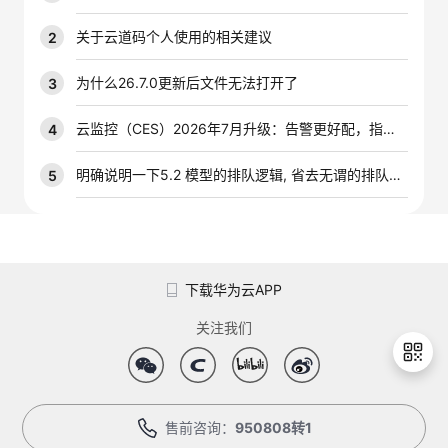
我
注
的
开
关于云道码个人使用的相关建议
2
的
Programs
发
为什么26.7.0更新后文件无法打开了
3
支
者
云监控（CES）2026年7月升级：告警更好配，指标更好查，插件更好装
4
持
学
明确说明一下5.2 模型的排队逻辑, 省去无谓的排队时间
5
我
堂
的
我
我
下载华为云APP
技
的
的
我
关注我们
术
云
课
的
我
支
声
程
认
的
我
售前咨询：
950808转1
退