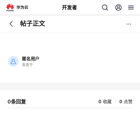
开发者
帖子正文
返
回
匿名用户
发表于
加
载
个
失
败
我
人
0条回复
0
收藏
0
点赞
的
主
开
页
发