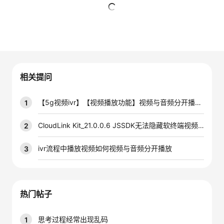
者
暂无回复
我
的
我
相关提问
博
的
我
【5g视频ivr】【视频播放功能】视频与音频分开播放失败
1
客
论
的
我
CloudLink Kit_21.0.0.6 JSSDK无法隐藏软终端视频页面按钮，跪求大佬们帮忙
2
坛
圈
的
我
ivr流程中播放视频如何视频与音频分开播放
3
子
直
的
我
我
播
活
的
热门帖子
我
动
关
的
思考过程经常出现乱码
1