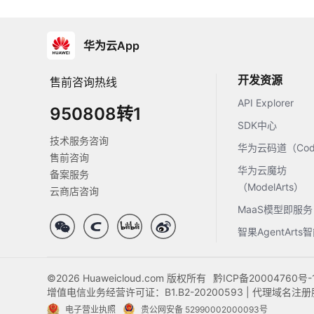
华为云App
开发资源
售前咨询热线
API Explorer
950808转1
SDK中心
技术服务咨询
华为云码道（Code
售前咨询
华为云魔坊
备案服务
（ModelArts）
云商店咨询
MaaS模型即服务
智果AgentArt
©2026 Huaweicloud.com 版权所有
黔ICP备20004760号-
增值电信业务经营许可证：B1.B2-20200593 | 代理域名
电子营业执照
贵公网安备 52990002000093号