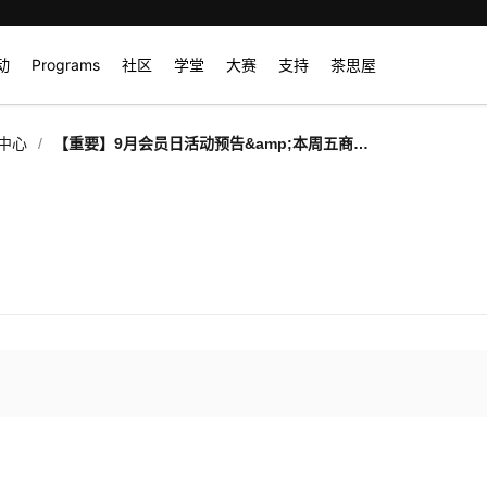
动
Programs
社区
学堂
大赛
支持
茶思屋
/
中心
【重要】9月会员日活动预告&amp;本周五商城
上新/补货时间调整通知