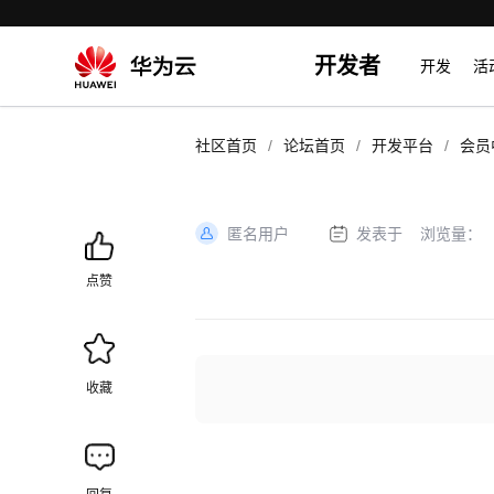
开发者
开发
活
/
/
/
社区首页
论坛首页
开发平台
会员
匿名用户
发表于
浏览量：
加
载
点赞
失
败
收藏