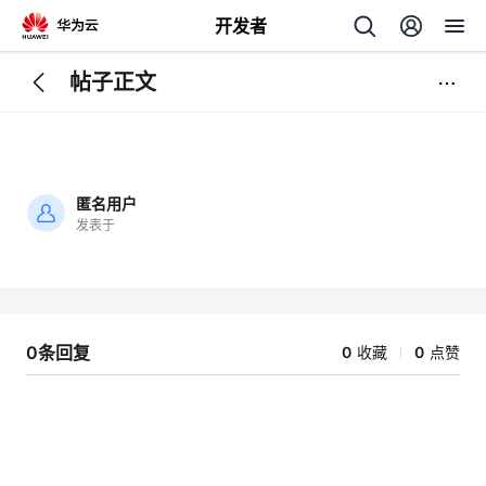
开发者
帖子正文
返
回
匿名用户
发表于
加
载
个
失
败
我
人
0条回复
0
收藏
0
点赞
我
的
主
我
的
开
页
我
的
开
发