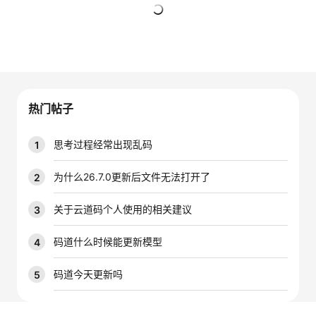
的
Programs
发
者
暂无回复
支
者
我
持
学
的
我
热门帖子
我
堂
博
的
我
思考过程经常出现乱码
1
的
我
客
论
的
我
我
为什么26.7.0更新后文件无法打开了
2
技
的
坛
圈
的
我
的
我
关于云道码个人使用的相关建议
3
术
云
子
直
的
我
课
的
我
码道什么时候能更新模型
4
支
声
播
活
的
程
认
的
我
码道今天更新吗
5
持
建
动
关
证
实
的