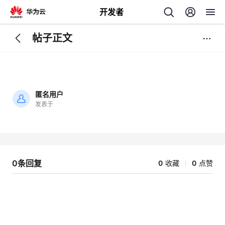
开发者
帖子正文
返
回
匿名用户
发表于
加
载
个
失
败
我
人
0条回复
0
收藏
0
点赞
的
主
开
页
发