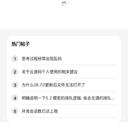
者
暂无回复
我
的
我
热门帖子
博
的
我
思考过程经常出现乱码
1
客
论
的
我
关于云道码个人使用的相关建议
2
坛
圈
的
我
为什么26.7.0更新后文件无法打开了
3
子
直
的
我
明确说明一下5.2 模型的排队逻辑, 省去无谓的排队时间
4
我
播
活
的
并发会话数已达上限
5
我
动
关
的