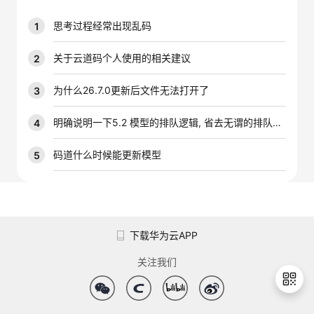
议
注
验
收
思考过程经常出现乱码
1
藏
关于云道码个人使用的相关建议
2
为什么26.7.0更新后文件无法打开了
3
明确说明一下5.2 模型的排队逻辑, 省去无谓的排队时间
4
码道什么时候能更新模型
5
下载华为云APP
关注我们