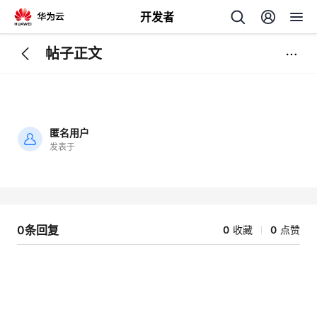
开发者
帖子正文
返
回
匿名用户
发表于
加
载
个
失
败
我
人
0条回复
0
收藏
0
点赞
我
的
主
我
的
开
页
我
的
开
发