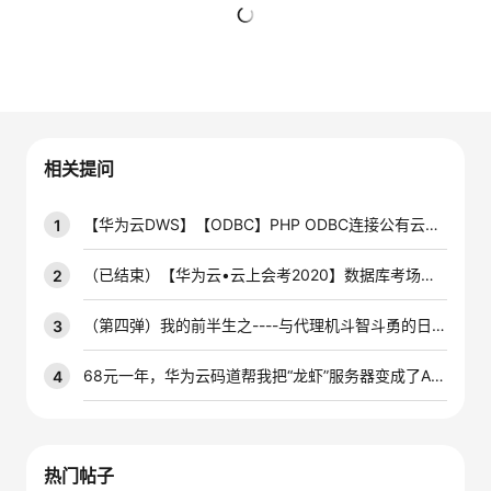
的
Programs
发
者
暂无回复
支
者
我
持
学
的
我
相关提问
我
堂
博
的
我
【华为云DWS】【ODBC】PHP ODBC连接公有云上的DWS数据库怎么操作啊
1
的
我
客
论
的
我
我
（已结束）【华为云•云上会考2020】数据库考场—答题赢得分，即可抽取新年福袋！
2
技
的
坛
圈
的
我
的
我
（第四弹）我的前半生之----与代理机斗智斗勇的日子（部署Linux云主机篇）~
3
术
云
子
直
的
我
课
的
我
68元一年，华为云码道帮我把“龙虾”服务器变成了AI私人管家！
4
支
声
播
活
的
程
认
的
我
持
建
动
关
证
实
的
热门帖子