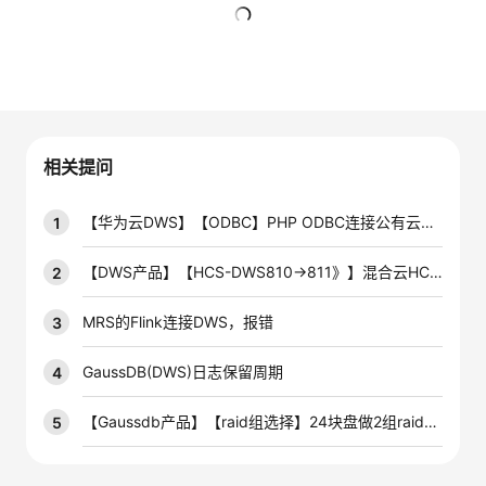
者
暂无回复
我
的
我
相关提问
博
的
我
【华为云DWS】【ODBC】PHP ODBC连接公有云上的DWS数据库怎么操作啊
1
客
论
的
我
【DWS产品】【HCS-DWS810→811》】混合云HCS8.1.1环境DWS从810升级至811后，管控面报错
2
坛
圈
的
我
MRS的Flink连接DWS，报错
3
子
直
的
我
GaussDB(DWS)日志保留周期
4
我
播
活
的
【Gaussdb产品】【raid组选择】24块盘做2组raid5和做4组raid5哪种效率高
5
我
动
关
的