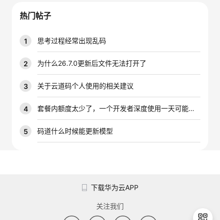
我
注
的
开
热门帖子
的
Programs
发
思考过程经常出现乱码
1
支
者
为什么26.7.0更新后文件无法打开了
2
持
学
关于云道码个人使用的相关建议
3
我
堂
套餐内额度太少了，一个开发者深度使用一天可能就是大几千万的tokens，能不能增加一下套餐内的配额
4
的
我
码道什么时候能更新模型
5
我
技
的
的
我
术
云
课
的
我
下载华为云APP
支
声
程
认
的
我
关注我们