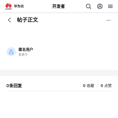
开发者
帖子正文
返
回
匿名用户
发表于
加
载
个
失
败
我
人
0条回复
0
收藏
0
点赞
的
主
开
页
发