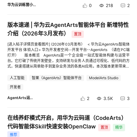
导》中的“二、 领取MaaS平台大模型Tokens”章节内容，领取MaaS平台
实际操作描述(文字描述+截图+代码)。3）文档的案例实操需要完整体现，
程 （1）投稿时间：2026年4月8日-4月10日 （2）联合评审：2026年4月
华为云训练营小助手
0
218
2
DeepSeek V3系列大模型Tokens代金券，购买ModelArts Studio
可根据手册上手并体验。 视频类投稿： 1）构建的应用需要完成发布，视频
13日 （3）奖项公示：2025年4月14日 （4）奖品发放：2025年4月14
DeepSeek Tokens套餐包，开通模型服务，最后获取到模型的API地址、模
可访问地址需贴在评论区内。2）视频需包含案例场景和方案说明以及用到
日-2025年4月15日 五、评奖规则 根据实操贴下方评论区盖楼时间顺序，
型名称和API Key。 实操步骤 一、下载JiuwenSwarm客户端 1.访问
的华为云产品或者开源框架简述。3）视频需包含开发过程实际操作。4）视
前50名，每人可获得价值50元华为云代金券。 注意事项： （1）有效参与
JiuwenSwarm产品页面：cid:link_5。 2.选择“Windows”平台，点击“立即
版本速递 | 华为云AgentArts智能体平台 新增特性
频的案例实操需要完整体现，并配以语音讲解，可根据视频上手并体验。 重
是指按照要求参与新手实操并完整截图。 （2）同一华为云账户可多次参与
下载”按钮，下载安装包。 [进入帖子详情页查看图片] 3.安装包名称：
要！！！注意保留视频源文件，视频审核通过后需进行提交。 Ø 评奖规则
实操，但仅限获奖一次。 （3）实操华为云账号需与问卷提交的华为云账号
介绍（2026年3月发布）
“JiuwenSwarm-setup-0.2.0.exe”（版本号可能更新）。 二、安装
置顶
（规则已更新，添加案例影响性条目） 标准类型 文档形式分值释义 视频形
一致。 （4）为了您顺利获取奖品，请关注站内私信，并加入【训练营】微
JiuwenSwarm 1.双击下载的安装包启动安装程序，并根据提示完成安装。
式分值释义 分值阶梯 总分值 案例影响性 根据浏览数和评论数评价案例影响
信群。 （5）发帖内容需遵守华为云社区规范，华为员工参与无效，违规将
2.建议安装目录使用默认路径。 3.建议使用默认配置安装。 三、完成
[进入帖子详情页查看图片] (2026年03月发布） < 华为云AgentArts智能体
性1:浏览数达到100；2:浏览数达到200； 根据浏览数和评论数评价案例影
取消资格。 【如您在体验中有任何产品问题，如发现任何体验不友好、产
JiuwenSwarm配置 1.打开JiuwenSwarm客户端，点击左边侧栏“配置信
开发平台 体验入口> 华为开发者空间--开发平台--AgentArts （请在PC端
响性1:浏览数达到150；2:浏览数达到300； 1-2/0.5梯度 2 操作完整性 关键
品Bug、文档页面错漏等情况，欢迎参与训练营云声征集活动反馈给我们，
息”。 2.完成主对话模型配置和视觉模型配置，本次案例使用的华为云
打开） 版本概览 AgentArts是一个企业级一站式智能体构建与运营平
节点以文字+截图的形式进行说明1：实际的实践操作，而非方案类描述2：
还有机会领取专属礼品！ 如有疑问，可扫描训练营二维码，加入活动交流
ModelArts平台中提供MaaS服务，主对话模型使用glm-5.1，视觉理解模型
台。它打破了传统开发壁垒，支持研发与业务人员通过可视化、低代码的方
参考官方提供模版，可读性好，有关键节点文字说明与截图3：符合2的条件
群，咨询华为云小助手。 [进入帖子详情页查看图片]
选择qwen-image，参考配置方式如下： [进入帖子详情页查看图片] 3.主对
式，快速搭建从简单助手到复杂业务流的各类AI应用。本次版本更新带来了
下能够突出关键代码释义以及关键步骤解释说明，应用构建后可执行，并有
话模型具体配置信息： [进入帖子详情页查看图片] 4.视觉模型具体配置信
20+新特性，覆盖智能体构建流程优化及能力拓展、丰富组件库、用户体验
执行后效果介绍和展示 关键节点以图文+操作讲解的形式体现1：实际的实
息： [进入帖子详情页查看图片] 5.完成配置后，切记点击右上角的“保存”按
优化等，聚焦效率提升与场景扩展，为开发者带来更智能、更灵活的AI应用
人工智能
智果（AgentArts）智能体平台
ModelArts Studio
践操作，而非方案类描述2：视频的节奏流畅，介绍，讲解和实操各部分有
钮，若未保存，需要重新执行上述步骤配置MaaS服务。 四、安装
开发体验。 [进入帖子详情页查看图片] 新特性介绍 一 资产广场 1）应
关键节点说明3：符合2的条件下能够突出关键代码讲解以及关键步骤解释说
开发者
technical-blog-generator技能 1.点击左边侧栏的“技能”，并选择“技能广
用模板和插件预置内容，支持免费体验额度 业务价值：提供免费体验额度
明，应用构建后可执行，并有执行后效果介绍和展示 1-3/0.5梯度 3 案例实
场”→“SwarmSkills在线检索”。 2.在搜索栏中输入“technical-blog-
10次，新手友好，开箱即用体验 [进入帖子详情页查看图片] 2）新增50+预
用性 贴近实际行业生产或者业务场景1：纯技术应用不涉及实际应用场景，
AgentArts运营小助手
2
3.5K
3
generator”，并点击“安装”按钮。 3. technical-blog-generator技能已在
置应用模板/插件，开箱即用，高效复用 业务价值：进一步丰富资源库，赋
比如登录云开发环境运行简单demo2：基于实际应用场景具有一定的实用性
SwarmSkillsHub上发布，可以访问cid:link_4查看具体内容。 [进入帖子详
能开发者以“搭积木”的方式高效构建智能体。 [进入帖子详情页查看图片]
3：基于实际场景且在开发者空间云开发环境进行部署实施，能够应用于场
情页查看图片] 五、使用配置技能生成小红书宣传短文 1.在JiuwenSwarm对
二 智能体管理 1）代码节点优化：FunctionGraph优化，增加代码节点入
景解决行业的痛点问题，用于生产实施 贴近实际行业生产或者业务场景1：
话窗口选择“规划模式”，并在输入框填入指令，如“帮我生成一篇介绍swarm
参类型、增加委托，优化依赖包管理，同时支持FunctionGraph作为资源导
在线养虾模式开启，用华为云码道（CodeArts）
纯技术应用不涉及实际应用场景，比如登录云开发环境运行简单demo2：基
skills hub的小红书推文”，还可输入其他主题或场景的指令，比如“帮我生成
入导出 业务价值：提升代码节点在处理自定义复杂业务逻辑的能力，提高易
于实际应用场景具有一定的实用性3：基于实际场景且在开发者空间云开发
代码智能体Skill快速安装OpenClaw
2篇养生/健身相关的小红书推文”。 [进入帖子详情页查看图片] 2.
用性。 [进入帖子详情页查看图片] 2）导入导出优化：工作流、智能体导入
置顶
精华
环境进行部署实施，能够应用于实际场景解决行业的痛点问题，用于生产实
JiuwenSwarm创建Todo列表并依次执行任务，可查看具体流程： 1）执行
导出解耦，应用关联的插件、工作流等配置可同步导出；新增支持模型、供
推荐
施 1-3/0.5梯度 3 技术多样性 案例中应用更多的华为云技术或主流开源框架