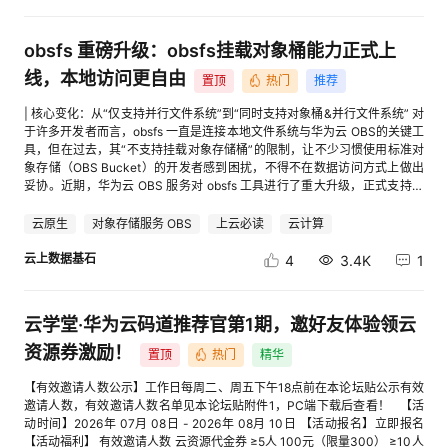
低，访问 8 使用云开发环境 每周 +30 低，打开即用 9 创建云开发环境（首
议
注
次） 一次性 +50 低，简单配置下 二、走通流程（演示） 先登录：开发者成
验
收
长中心 STEP 1 实名认证 +50 点击 去完成 根据页面要求完成实名认证 [进入
obsfs 重磅升级：obsfs挂载对象桶能力正式上
帖子详情页查看图片] STEP 2 连续签到，每天签到 +10 成长中心右上角 签
藏
到 [进入帖子详情页查看图片] STEP 3 首次开通码道，用智能问答对话一下
线，本地访问更自由
置顶
热门
推荐
+80 首次开通，点击 去完成 [进入帖子详情页查看图片] 开通后 打开码道 右
下角对话框进行对话 [进入帖子详情页查看图片] STEP 4 发一篇博客 +60 点
| 核心变化：从“仅支持并行文件系统”到“同时支持对象桶&并行文件系统” 对
击 写博客 发表 STEP 5 报名一个开发者活动 +10、开发者空间来个丝滑小
于许多开发者而言，obsfs 一直是连接本地文件系统与华为云 OBS的关键工
连招+100 开发者活动：选个感兴趣的活动 报个名 开发者空间小连招：①
具，但在过去，其“不支持挂载对象存储桶”的限制，让不少习惯使用标准对
进入页面 ② 创建云开发环境 ③ 点 开机 [进入帖子详情页查看图片] [进入
象存储（OBS Bucket）的开发者感到困扰，不得不在数据访问方式上做出
帖子详情页查看图片] STEP 6 攒够分，换代金券 去成长中心页面下方 进行
妥协。近期，华为云 OBS 服务对 obsfs 工具进行了重大升级，正式支持将
兑换 STEP 7 代金券抵扣 Token 消耗 兑换成功后，自动激活，代金券会直
标准的对象存储桶挂载至本地文件系统。这一改变，意味着开发者现在可以
接发到 账号 里 根据自己的需要抵扣调用大模型的费用账单，或者买Token
像访问本地目录一样，直接操作对象存储桶中的海量数据，为 AI 训练、大
云原生
对象存储服务 OBS
上云必读
云计算
Plan 个人版套餐直接抵扣 三、一个月能攒多少 当你马上就要用代金券：上
数据分析等场景提供了全新的存储访问路径。这一变化最直接的影响是： 覆
面几个任务做一遍立马能兑20元 连续完成8天：能兑100元 按月做完，可薅
盖更广的使用场景：你可以直接对项目中已有的、正在使用的对象桶进行操
云上数据基石
4
3.4K
1
330元： 一次性的 +150 每日可做的 +100 × 30 = 3000 每周可做的 +60
作，无需为了使用 obsfs 而额外创建或迁移数据到并行文件系统。 降低使用
× 4 = 240 Tips：可以用agent自动跑任务，解放双手
门槛：使得更多开发者可以零成本地尝试用本地文件系统的方式管理云上对
象存储。 | obsfs 对象桶挂载：能解决什么问题？ 简单来说，obsfs 是一款
云学堂·华为云码道推荐官第1期，邀好友体验领云
基于 FUSE 的文件系统工具，它的核心价值在于零代码改造。无论是日志收
集脚本、数据处理任务，还是传统的 Web 应用，都无需修改任何文件读写
资源券激励！
置顶
热门
精华
逻辑，就能将数据持久化到 OBS。 新能力带来的典型适用场景包括： 日
志、归档数据的自动上传：将本地日志目录挂载为 OBS 桶，新产生的日志
【有效邀请人数公示】工作日每周二、周五下午18点前在本论坛贴公示有效
文件自动进入云存储。 数据分析与处理的输入输出：在 Spark、Hadoop 等
邀请人数，有效邀请人数名单见本论坛贴附件1，PC端下载后查看！ 【活
计算任务中，直接将 OBS 作为数据源和结果存储池。 遗留系统的存储云
动时间】2026年 07月 08日 - 2026年 08月 10日 【活动报名】立即报名
化：对于难以改造的老旧应用，通过挂载方式无缝将数据迁移至 OBS。 不
【活动福利】 有效邀请人数 云资源代金券 ≥5人 100元（限量300） ≥10人