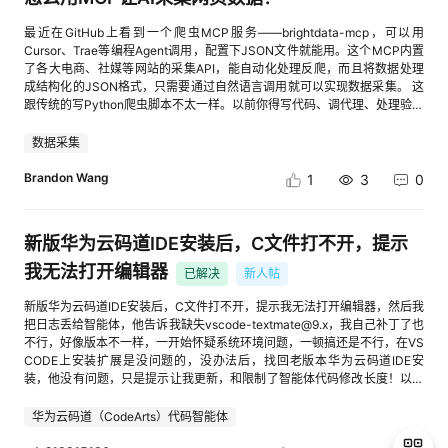
库。用pandas做简单统计，比如计算24小时价格变化率，直观判断竞品价
格走势。
最近在GitHub上看到一个爬虫MCP服务——brightdata-mcp，可以用
Cursor、Trae等编程Agent调用，配置下JSON文件就能用。这个MCP内置
了各大电商、社媒等网站的采集API，能自动化处理反爬，而且将数据处理
成结构化的JSON格式，只需要通过自然语言调用就可以实现数据采集。 这
跟传统的写Python爬虫脚本不太一样。以前你得写代码、调代理、处理验证
码，现在可以直接用自然语言跟AI说"帮我采集亚马逊上某类商品的价格和评
价数据"，AI通过MCP协议调用亮数据的采集接口，自动完成整个流程。
数据采集
Brandon Wang
1
3
0
新版华为云码道IDE安装后，C文件打不开，提示
我无法打开编辑器
已解决
新人帖
新版华为云码道IDE安装后，C文件打不开，提示我无法打开编辑器，然后我
把日志丢给智能体，他告诉我缺失vscode-textmate@9.x，我自己补丁了也
不行，好像版本不一样，一开始怀疑系统环境问题，一顿搞还是不行，在VS
CODE上安装扩展是没问题的，没办法后，找回老版本华为云码道IDE安
装，他没有问题，只是提示让我更新，和限制了智能体代码修改长度！以前
没有限制的，用的扩展时KEIL Assistant与C/C++的扩展弄单片机程序！
华为云码道（CodeArts）代码智能体