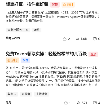
标更好查，插件更好装
置顶
热门
的
Programs
发
者
云[进入帖子详情页查看图片] 云监控服务（CES）2026年7月全新升级，
告警配置少走弯路，指标事件一站查询，Windows Agent一键批量安装，让
支
者
我
问题发现更快、配置门槛更低
云监控服务 CES
运维
持
学
的
我
华为云CES
2
1.0K
0
我
堂
博
的
我
免费Token领取实操：轻轻松松节约几百块
的
我
客
论
的
我
我
置顶
热门
推荐
技
的
坛
圈
的
我
的
我
做 AI 应用，最烧钱的就是 Token。我最近在华为云开发者发现了个成长中
心：日常做点任务攒积分，积分可以换代金券，代金券能抵扣调大模型、
术
云
子
直
的
我
ModelArts 这些按 Token 收费的服务。下面是门槛最低的几个任务的操作
课
的
我
记录。 [进入帖子详情页查看图片] 一、低门槛任务清单（按操作成本从低到
高） 引路地址：开发者成长中心 顺序 任务 周期 积分 操作成本 1 每日签到
支
声
播
活
的
程
认
的
我
每日 +10 / 天 极低，点一下 2 实名认证 一次性 +50 低，上传证件，兑换代
金券必要条件 3 首次开通华为云码道 CodeArts 一次性 +50 低，点开通 4
华为云
开发者
支持计划
使用智能问答（码道） 每日 +30 低，对话一下 5 发布文章 每日 +60 中，
持
建
动
关
证
实
的
写篇博客 6 参加开发者活动 每周 +10 低，报名 7 体验开发者空间 每周 +20
鬼灯
1
571
4