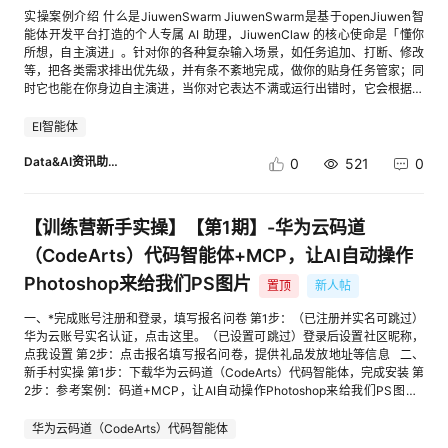
例介绍：本案例主要介绍AI Shell的基础使用，轻松实现云资源管理、云服
即用的分布式推理负载编排解决方案，旨在以客观的工程指标提升 LLM 在
实操案例介绍 什么是JiuwenSwarm JiuwenSwarm是基于openJiuwen智
务运维及应用部署。 2、案例名称：AI Shell：云资源智能监控与故障快速响
生产环境中的实际运行效率。 了解完整的部署指南与架构细节，欢迎访
能体开发平台打造的个人专属 AI 助理，JiuwenClaw 的核心使命是「懂你
应 cid:link_1 案例介绍：针对企业云运维普遍存在监控盲区、故障响应滞
问 Kthena [3]官方文档或访问 GitHub 仓库 (volcano-sh/kthena[4])。 相
所想，自主演进」。针对你的各种复杂输入场景，如任务追加、打断、修改
后、性能数据分散、缺乏趋势预测、告警配置混乱等核心业务痛点，依托 AI
关链接： [1] Deepseek-v4部署脚本 modelserving:cid:link_0 [2]
等，把各类需求排出优先级，并有条不紊地完成，做你的贴身任务管家；同
Shell 和华为云 CES 监控技能，实现 ECS 实例实时监控、性能分析、智能
Deepseek-v4部署脚本 router: cid:link_1 [3] Kthena官网:
时它也能在你身边自主演进，当你对它表达不满或运行出错时，它会根据你
告警、故障快速响应全流程自动化，有效提升运维效率，保障业务连续性。
https://kthena.volcano.sh/ [4] volcano-sh/kthena GitHub: cid:link_3 欢
的反馈自动调整相应技能，全心全意为你服务。 实操内容概述 本案例将指
3、案例名称：AI Shell对话OBS，存储管理“说”着搞定 cid:link_2 案例介
迎Star★，Fork，来 Kthena 社区一起玩转LLM推理！ [进入帖子详情页查
导开发者从零开始，完成JiuwenSwarm的安装，并使用technical-blog-
EI智能体
绍：本案例通过华为云AI Shell智能命令行工具，以自然语言驱动云资源编
看图片] 关注魔方公众号，获取更多前沿资讯 添加社区小助手k8s2222，进
generator技能输出一篇小红书推文。全程约5-10分钟，开发者将完整体验
排，让开发者用“说”的方式即可完成华为云OBS对象存储的全生命周期管
入技术交流群 [进入帖子详情页查看图片]
AI智能体辅助办公的全流程。 应用场景 在办公场景中，宣传推文编写是常
Data&AI资讯助手
0
521
0
理，实现从“命令行专家”到“自然语言大师”的华丽转身，让云资源运维真正
见需求，但传统方式需要耗费大量时间进行资料收集、内容编排。本案例基
从“技术门槛”走向“人人可用”。 4、案例名称：AI Shell 企业级实战：成本管
于小红书宣传短文这一典型场景，演示如何借助AI智能体实现宣传短文的自
控与 FinOps 落地实践 cid:link_1 案例介绍：针对企业云运营普遍存在账单
动化生成，大幅提升宣传效率。 解决的问题 效率问题：传统宣发推文制作
对账效率低下、成本分摊界定模糊、优惠券投放损耗、云资源闲置、成本预
【训练营新手实操】【第1期】-华为云码道
耗时耗力，资料调研往往需要数小时甚至数天 内容问题：缺乏专业资料支
判能力缺失等核心业务痛点，依托 AI Shell 实现全流程自动化账单稽核、精
撑，内容空洞或存在信息偏差 开发者收获 完成本案例实操后，开发者将获
（CodeArts）代码智能体+MCP，让AI自动操作
细化成本分摊核算、云资源智能调度优化、优惠券全生命周期精细化管控及
得： 1. 一份可直接使用的小红书宣发流程：指定主题，自动完成小红书推文
智能化成本趋势预测，有效盘活存量云资源，显著提升企业云资源综合利用
Photoshop来给我们PS图片
置顶
新人帖
撰写与发布 2. AI办公思维：理解智能体辅助办公的工作模式，可迁移到其他
率。 >>>>>>>>更多案例可点击访问开发者空间案例中心 >>>>>>>>>点
文档生成场景 3. 效率提升认知：体验AI赋能办公的价值，为后续深度使用奠
击访问Gitcode下载案例模板 注意：案例手册请大家一定要按照案例模版的
一、*完成账号注册和登录，填写报名问卷 第1步：（已注册并实名可跳过）
定基础 前置准备 Windows 10/11操作系统 MaaS服务API Key，文本生成和
格式进行编写 注意：案例手册请大家一定要按照案例模版的格式进行编写
华为云账号实名认证，点击这里。（已设置可跳过）登录后设置社区昵称，
图片生成 华为云MaaS平台大模型Tokens福利领取： 1）方式一：登录华为
注意：案例手册请大家一定要按照案例模版的格式进行编写 Ø活动流程
点我设置 第2步：点击报名填写报名问卷，提供礼品发放地址等信息 二、
开发者空间，参考案例《华为开发者空间 - ModelArts Studio大模型通用代
（全年征集，每月一期评选） 投稿时间：2026年6月30日-7月17日 联合评
新手村实操 第1步：下载华为云码道（CodeArts）代码智能体，完成安装 第
金券领取使用指导》中的“二、 开通MaaS平台大模型”章节内容领取代金
审：2026年7月17日-7月22日 奖项公示：2026年7月22日-7月23日 奖励发
2步：参考案例：码道+MCP，让AI自动操作Photoshop来给我们PS图片
券，下述案例以配置glm-5.1和qwen-image为例，建议在此开通这两个模
放：获奖名单公布后15个工作日内发放 Ø 投稿规则： 注意：案例中使用到
三、活动规则 根据参考案例，进行实操，将实操截图，发布在下方评论区。
型，获取相关的API地址、模型名称和API Key，并保存好。 2）方式二：登
的附件，需要以附件形式上传到文章帖中 文档类投稿： 1）文档包含案例场
实操截图需完整显示代码界面+用户名，将用于后续识别盖楼用户，获奖公
华为云码道（CodeArts）代码智能体
录华为开发者空间，参考案例《华为云MaaS平台大模型Tokens领取使用指
景和方案以及用到的华为云产品或者开源框架简述。2）文档包含开发过程
布，奖品发放等；显示示例如下： [进入帖子详情页查看图片] 四、活动流