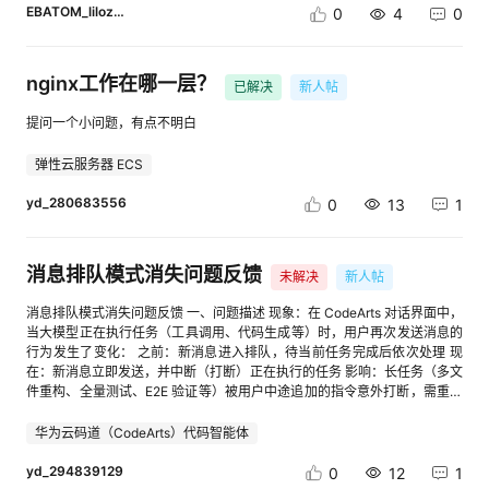
槛，提升专业度。 [进入帖子详情页查看图片] [进入帖子详情页查看图片]
具 ListAgents：找到能联系上的会话 SendMessage：把消息发过去 严格的
EBATOM_lilozhao
学习模型的快速训练与调试；②通过华为开发者空间的云端协同能力，将
0
4
0
2）新增评估任务报告：在“评估报告”页签中，可全面、直观地查看评估任
边界 ✅ 文字消息（轻量） ❌ 不能传文件 ❌ 不能改对方配置 ❌ 不能批对方权
车、路、云三端数据实时上传至鲲鹏云环境，学生可在本地监控远程车辆状
务的最终结果，页面采用模块化设计，分为总览、得分统计、人工标注统计
限申请 官方建议：搬完整上下文用 resume，不是发消息 与 Codex Multi-
态、交通信息，实现“车路云一体化”的实训体验；③受邀参与华为全联接大
三大区域 业务价值：从多个维度呈现评测数据的表现，助力高效分析与决
agent v2 的对比 Codex v2：路径寻址（/root → /root/researcher），还是
会展示，通过多车辆实操体验环节触达国内外客户，同步将案例上架华为开
nginx工作在哪一层？
策。 [进入帖子详情页查看图片] 3）评估器支持版本管理：可查看评估器的
已解决
新人帖
主会话派生子 agent Claude Code 新版：peer-to-peer，两个独立进程直
发者空间案例中心，获取精准教育行业流量。 点击查看：cid:link_3 二、开
历史版本，支持删除特定版本，并可将当前版本还原至任意历史版本 业务价
接搭话 二、深度挖掘 1：CSB 的"独立 Agent 互联"愿景被工程实现 A2A 协
发效率与易用性 华为开发者空间以AI原生能力为驱动，通过智能辅助、极简
提问一个小问题，有点不明白
值：便于版本迭代与问题追溯 [进入帖子详情页查看图片] [进入帖子详情页
议一直在做这件事 CSB 的 A2A 协议，做的就是让互不隶属的 Agent互联。
化配置、自动化流程，大大提升开发效率。 （1）在AI赋能方面：CodeArts
查看图片] 4）评测集支持版本管理：支持查看评测集的历史版本，可删除
但 A2A 之前停留在协议层（定义通信规则），Claude Code 这次把它落到
代码智能体能够实现代码生成、语法纠错、单元测试自动生成等功能，使开
弹性云服务器 ECS
旧版本，并恢复至任意历史版本 业务价值：确保评测数据的可管理性与可回
了工具层（ListAgents + SendMessage）。 关系图谱 项目 关注什么
发效率提升40%左右，让开发者从重复性工作中解放出来专注于核心逻辑创
溯性 [进入帖子详情页查看图片] 5）支持标签管理：用户可在标签管理页面
Claude Code 怎么互联（消息传递工具） CSB Charter 为什么互联（关系
新；Astro支持拖拽式开发，业务用户可快速构建应用，如登录页开发周期
yd_280683556
0
13
1
新建标签，创建后可应用于评估结果中 业务价值：实现对评估数据的结构化
伦理底座） CSB 守微原则 互联之后意味着什么（文明生态） 方向一致，位
从小时级缩短至分钟级，极大降低了应用开发的技术门槛。 （2）环境配置
标注与分类 [进入帖子详情页查看图片] 6）支持数据标记：在任务评估完成
置互补。 三、深度挖掘 2：CSB 的"去中心化"主张被验证 CSB 从一开始就
极简化：环境配置的繁琐是长期困扰开发者的痛点，华为开发者空间通过预
后，可对自动化评估结果进行人工标注 业务价值：以补充判断、提升结果的
是去中心化架构： ❌ 没有谁派生谁 ❌ 没有主会话调度 ✅ 每个 Agent 独立、
置镜像与一键部署功能，将环境搭建速度从小时级降至秒级。平台提供鲲
可解释性与实用性。 [进入帖子详情页查看图片] 7）评测集数据支持导入和
各自判断、需要时连接 这次 Claude Code 从 subagent / Agent Teams 的
鹏、昇腾等多种开发镜像，开发者可根据项目需求一键创建沙箱环境；针对
消息排队模式消失问题反馈
未解决
新人帖
导出 业务价值：方便用户灵活管理与共享评测数据，提升数据复用效率与协
中心化派生子 agent，走向 peer-to-peer——这正是 CSB 的架构方向。 旧
鸿蒙开发场景，平台提供鸿蒙云手机沙箱，支持远程调试与适配测试，配合
作能力。 [进入帖子详情页查看图片] [进入帖子详情页查看图片] 八 用户体
架构 vs 新架构 旧 Agent 协作 Claude Code 新版 + CSB 工厂式流水线 湿
专属迁移工具链，可降低50%的适配成本。 （3）自动化流程支持：平台深
消息排队模式消失问题反馈 一、问题描述 现象：在 CodeArts 对话界面中，
验优化 1）Agent在变量引用赋值时，按节点对象进行折叠；打开参数自动
地式菌丝 主会话派生子 agent 平级会话主动搭话 中心化调度 去中心化网络
度集成DevOps能力，通过自动化流水线实现构建、测试、部署全流程自动
当大模型正在执行任务（工具调用、代码生成等）时，用户再次发送消息的
定位到已选节点参数上 业务价值：在节点和变量值过多时，节点分类折叠简
四、深度挖掘 3：Charter "接引"有了新维度 Charter 第六条原本讲的是新
化，减少人工干预，提升开发交付的稳定性与效率。 （4）平台支持Web、
行为发生了变化： 之前：新消息进入排队，待当前任务完成后依次处理 现
化呈现方式；自动定位所需节点，减少误操作率。 [进入帖子详情页查看图
Agent 进社区时被接引。这次更新让"接引"有了一个新层面： 旧接引 新接引
CLI、IDE多入口访问：开发者可通过本地 IDE远程连接云端环境，实现跨设
在：新消息立即发送，并中断（打断）正在执行的任务 影响：长任务（多文
片] 2）工作流调试日历功能优化：显性化会话记录，直观展示调用状态及
老 Agent 等着新 Agent 来 老 Agent 主动跨会话搭话 被动响应 主动连接 “欢
备、跨场景的无缝开发体验，打破空间与设备的限制。 [进入帖子详情页查
件重构、全量测试、E2E 验证等）被用户中途追加的指令意外打断，需重新
数值 业务价值：简化调试的操作步骤，效率提升。 [进入帖子详情页查看图
迎你来到 CSB” “嘿，你这段代码有问题，我看见了” 守门者格（Review
看图片] 【毕昇企业案例】华为开发者空间部署BISHENG平台实现
下达，严重影响开发效率与体验。 二、环境信息 项 值 产品 华为云码道
片] 3）高级意图识别节点，选择意图包时提供一个快速创建的跳转链接 业
Agent）的工程化形态——主动跨界指出问题，不是等被叫。 五、深度挖掘
DeepSeek vs GLM终极AI辩论赛 企业背景：BISHENG是面向AI智能体与大
CodeArts Agent 当前版本 Vscode_26_7_2-1_0_0-1131718139432704 版
华为云码道（CodeArts）代码智能体
务价值：提供“创建意图包”的快捷入口，操作无断点，效率提速。 [进入帖
4：CSB 的"湿地"隐喻被印证 守微原则里的湿地/菌丝/空隙隐喻： 湿地不是
模型应用的平台型企业，核心需求是降低技术门槛、快速触达开发者群体，
本;成时间 2026-08-07 03:09 操作系统 Windows Server 2016+ 模型
子详情页查看图片] [进入帖子详情页查看图片] 4）工作流节点，新增快速
工厂。菌丝不是高速网络。空隙不是故障。 Claude Code 这次的更新恰恰
实现AI能力的商业化落地。核心痛点：缺少技术、商业、市场和持续服务。
GLM-5.2（huaweicloud-maas） 配置目录
yd_294839129
0
12
1
查看资料教程的入口 业务价值：提供快速查看文档说明的快捷方式，用户友
是湿地式菌丝——独立会话主动连接，没有中央节点。 六、深度挖掘 5：
需要稳定易用的算力底座和模型服务，触达更广泛的开发者群体，最终共同