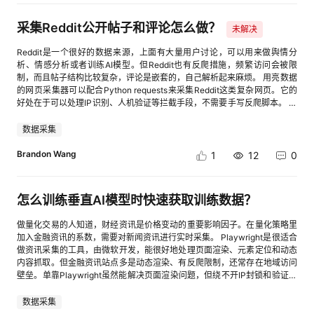
采集Reddit公开帖子和评论怎么做？
未解决
Reddit是一个很好的数据来源，上面有大量用户讨论，可以用来做舆情分
析、情感分析或者训练AI模型。但Reddit也有反爬措施，频繁访问会被限
制，而且帖子结构比较复杂，评论是嵌套的，自己解析起来麻烦。 用亮数据
的网页采集器可以配合Python requests来采集Reddit这类复杂网页。它的
好处在于可以处理IP识别、人机验证等拦截手段，不需要手写反爬脚本。 具
体操作上，可以通过亮数据的Web Scraper API提交Reddit帖子或评论区的
URL，设置要采集的字段（帖子标题、正文、点赞数、评论内容、评论时间
数据采集
等），接口会返回结构化的JSON数据。嵌套评论也能完整提取，层级关系
保留得很好。
Brandon Wang
1
12
0
怎么训练垂直AI模型时快速获取训练数据？
做量化交易的人知道，财经资讯是价格变动的重要影响因子。在量化策略里
加入金融资讯的系数，需要对新闻资讯进行实时采集。 Playwright是很适合
做资讯采集的工具，由微软开发，能很好地处理页面渲染、元素定位和动态
内容抓取。但金融资讯站点多是动态渲染、有反爬限制，还常存在地域访问
壁垒。单靠Playwright虽然能解决页面渲染问题，但绕不开IP封锁和验证拦
截。 搭配亮数据的网页抓取浏览器API可以补上这块短板。不用自己搭建代
理架构，亮数据内置的代理池能适配不同金融站点的访问规则。只需在
数据采集
Playwright的请求配置中接入亮数据API参数，就能让抓取请求带着合规代