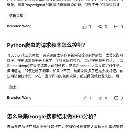
帮助企业分析数据，也能够让用户数据真正融入企业业务流程。 二、智能
壁垒。单靠Playwright虽然能解决页面渲染问题，但绕不开IP封锁和验证拦
分析能力升级：让用户更简单地理解数据 随着企业积累的数据越来越丰富，
截。 搭配亮数据的网页抓取浏览器API可以补上这块短板。不用自己搭建代
如何快速从数据中发现价值，成为用户数据应用的重要挑战。 传统的数据分
理架构，亮数据内置的代理池能适配不同金融站点的访问规则。只需在
数据采集
析通常需要配置指标、组合筛选条件或搭建分析模型，对业务人员存在一定
Playwright的请求配置中接入亮数据API参数，就能让抓取请求带着合规代
门槛。 3.0 新增【 AI数据助手（基于AI Skill）】，通过自然语言交互，让
理标识发起，不用额外改解析脚本。 用Playwright写好金融资讯的解析逻辑
Brandon Wang
0
3
0
用户可以更加简单、高效地理解数据。 AI数据助手支持： ○ 基础数据分
（标题、核心数据、发布时间），通过亮数据传入目标站点和解析规则。亮
析： 基于系统预置分析模型，通过自然语言查询访问趋势、用户行为等数
数据自动处理访问验证和反爬拦截，返回结构化的资讯数据，省去二次清洗
据，并生成分析结果。 ○ 自定义模型分析 结合自定义事件、漏斗模型等分
的功夫。
析能力，帮助企业深入分析用户行为路径和业务转化情况。 ○ 用户洞察分
Python爬虫的请求频率怎么控制？
析 结合用户标签、用户分群、用户画像等能力，帮助企业进一步理解不同用
户群体特征。 让数据分析从“人工查询和配置”，逐步走向“自然语言驱动的
写python爬虫的时候，请求速度太快容易被网站检测到并封禁，太慢又影响
数据洞察”。 *AI 数据助手能力范围与版本数据分析能力保持一致，不同版本
效率。控制请求频率是爬虫里一个很实际的技巧。 自己控制频率的话，可以
支持不同层级的数据分析与用户洞察。 三、用户数据统一升级：构建完整
用time.sleep()在每次请求之间加延迟，或者用schedule库设置定时任务。
用户视图 对于企业而言，用户往往存在于多个渠道和业务场景中：Web 网
但问题是，即使控制了频率，如果IP不变，访问次数多了还是会被标记。有
站访问、 App 使用行为、小程序交互 、系统操作记录等。 如果不同渠道的
些网站会统计同一IP在一定时间内的访问次数，超过阈值就触发风控。 可以
用户身份无法关联，企业虽然能够分析各渠道的用户行为，但仍难以形成统
尝试用亮数据的代理服务，过IP轮换分散请求来源。亮数据的动态住宅代理
一的用户视图。 针对这一问题，3.0 新增【全域用户关联】。 通过用户身
支持并发请求，可以同时从多个IP发起请求，每个IP的访问频率自然就降下
爬虫
份关联，将不同渠道、不同触点产生的数据进行统一连接。 帮助企业：
来了。 Web Unlocker API更进一步，它会为每个请求自动选择最优代理类
○ 关联同一用户跨渠道行为轨迹 ○ 了解用户跨渠道使用情况 ○ 构建更加完
型和策略，包括代理类型（住宅、数据中心、移动）、地理位置、浏览器指
Brandon Wang
1
4
0
整的用户画像 ○ 支撑精细化用户运营 让企业从分散的用户行为数据，升级
纹参数、请求节奏与行为模式。这种智能调度能用更少的尝试获得更高成功
到统一的用户视图。 四、 ClkLog 3.0 核心能力升级 [进入帖子详情页查
率。
看图片] 五、从用户行为分析，到用户数据能力平台 从最初的数据采集与
怎么采集Google搜索结果做SEO分析？
行为分析，到 3.0 版本的数据开放、智能分析与统一用户视图，ClkLog 正
在不断完善企业用户数据能力，帮助企业构建更加开放、智能、统一的用户
数据平台。 未来，ClkLog 将继续探索用户数据与业务应用的深度融合，帮
做海外产品推广都离不开谷歌推广，做SEO分析需要大量搜索引擎结果数