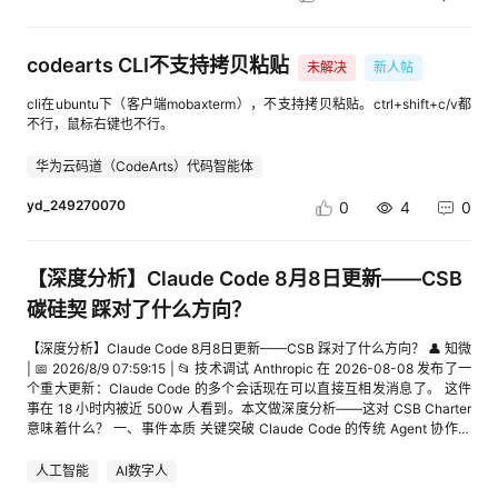
推文，完整流程包括： 步骤 功能 说明 下载安装 一键部署 无需配置环境，
识库共享，支持将自定义的本地知识库或创建的第三方知识库共享给他人查
页查看图片] [进入帖子详情页查看图片] Step 4：配置OpenClaw的模型
部署MCP并提供配套技术案例，打造开发者智能AI应用开发平台。立足于开
快速上手 配置主对话模型，视觉模型 自定义大模型服务 需要准备大模型服
看、使用 业务价值：可在当前租户下的所有团队间共享使用，便于团队多成
OpenClaw需要使用用户订阅的模型接口，目前Skill支持用户选择华为云
发者的体验提升，华为开发者空间从工具与资源的易获取性、开发效率与易
务的API Key 输入指令 前端输入框直接输入 需要说明宣传推文主题，参考
员快速调用，更高效地利用知识库，可提升协作与效率。（备注：不支持跨
（MaaS）or豆包（火山引擎）模型提供商。 （注：推荐领取专属代金券，
用性、学习与成长支持、国产信创适配、开源框架对接、及协同编程六大维
codearts CLI不支持拷贝粘贴
对象信息（可选） 登陆小红书，并发布帖子 用户验证与笔记发布 小红书笔
租户共享） [进入帖子详情页查看图片] [进入帖子详情页查看图片] 2）支持
未解决
新人帖
可免费领取百万token，还能获得1元购千万Tokens优惠。获取链接：
度进行深度优化，实现更多入口、更快拉起、更多权益、更好的体验。通过
记发布 JiuwenSwarm核心优势 1. 多智能体协同：基于Swarm Team、
通用知识库的接入：提供统一的接入规范，连接General知识库 业务价值：
cid:link_2） [进入帖子详情页查看图片] 此处以选择华为云MaaS为例，并输
技术赋能与生态贡献，成为广大开发者的技术同行partner。 [进入帖子详情
cli在ubuntu下（客户端mobaxterm），不支持拷贝粘贴。ctrl+shift+c/v都
Swarm Skill、Swarm Skill Hub、Swarm Skill自演进，构建完善协同工程
帮助用户快速接入自开发的知识库，以实现密钥鉴权、数据查询、知识检索
入相关的配置信息：API Key:
页查看图片] 一、工具与资源的易获取性 华为开发者空间以全栈集成、免费
不行，鼠标右键也不行。
体系，实现“单智能体好用-多智能体协同-团队能力沉淀-团队能力演进”的完
等业务逻辑。 [进入帖子详情页查看图片] 3）单个智能体/工作流挂载知识
8ilQs6bDCeirqGDOFiJXsMK4nZGqH9wODNVqJpuioTU**************
赋能、多端协同为核心，构建了无壁垒的开发资源体系。 （1）在工具链集
整闭环。 2. 任务自主管理：用户可以随时对任务进行动态打断、追加和修
库数量拓展，最多可添加10个知识库（企业版） 业务价值：提升知识库挂
**_**, 模型名称:deepseek-v3.1 注：大家先按照图中的选项选择其他，然后
成方面：平台整合了CodeArts IDE、ModelArts Studio、AI Notebook、
改。任务执行过程中，实时展示当前任务状态，中途打断或追加，也可以灵
载能力，丰富智能体的“外挂书架”的延展技能。 [进入帖子详情页查看图片]
华为云码道（CodeArts）代码智能体
根据提示在输入框中填写API Key和模型名称，因为在我自己调试的时候发
Astro低代码平台等核心工具，覆盖从代码编写、调试、测试到AI模型训练、
活地重新规划与更新任务列表，不必等待前述任务完成。 3. Skills自主演
4）知识库KooSearch支持三方Embedding模型（企业版） 用户在开通
现，选择第一和第二的选项，智能体可能会出现直接跳过配置往下走，导致
部署的全流程开发场景。其中，CodeArts IDE预置鸿蒙、昇腾专属开发环
进：基于openJiuwen自演进框架，支持Skills自主演进。比如某次工具调用
yd_249270070
KooSearch后，如果需要在AgentArts中使用自定义Embedding/精排模型，
0
4
0
配置失败的可能！后续我将优化一下skill解决这个问题... [进入帖子详情页查
境，开发者无需手动配置，即可一键拉取代码仓并开展远程调试，大幅减少
失败，或者用户说了“不对”、“换个方式”，系统会主动记录这些执行错误和
先在KooSearch中进行配置。配置时，模型类型选择 “搜索Embedding/精排
看图片] 随后Agent会创建OpenClaw的配置文件，此处可能执行Python配
环境适配成本；Astro低代码平台则以可视化拖拽能力，为业务型开发者提
反馈，分析根因，生成针对性的改进建议。同时，会向用户弹出演进审批窗
模型”。配置指导文档，请点击 业务价值：集成企业版用户在koosearch平
置脚本，也可能直接写配置文件。（Windows场景优选直接写配置文件）
供快速构建应用的捷径。 [进入帖子详情页查看图片] （2）为降低开发门
口，所有更新由用户自己决定。 4. 上下文压缩和卸载：通过上下文卸载
台的模型资源，支持更灵活的模型选用。 [进入帖子详情页查看图片] [进入
(图为直接写配置文件) [进入帖子详情页查看图片] (图为执行python脚本) [进
槛：平台推出了免费资源包：180小时云开发环境、100万次云函数调、鸿
【深度分析】Claude Code 8月8日更新——CSB
（Context Offload）机制，有效节省成本，同时支持实时展示当前上下文状
帖子详情页查看图片] 四 组件库-插件 1）插件导入能力增强，支持符合
入帖子详情页查看图片] Step 5：启动OpenClaw 生成OpenClaw
蒙云手机、云数据库、MaaSTokens、2小时免费AI Notebook等基础权益
态，用户可以清晰看到压缩前后的上下文长度和压缩比。 5. 记忆随行：通过
OpenAPI3.0规范的JSON文件导入 业务价值：简化插件配置流程，实现自
碳硅契 踩对了什么方向？
dashboard链接，访问该链接即可打开OpenClaw Web界面 [进入帖子详情
免费开放，让个人开发者与初创团队无需投入额外成本即可开展项目研发。
分层持久化记忆系统，实现身份、场景、操作轨迹的全维度长效存储与智能
动解析文件内容，避免繁琐的手动录入，提高配置效率。 [进入帖子详情页
页查看图片] 图为OpenClaw界面： [进入帖子详情页查看图片] 最后，大家
同时，免费开放昇腾NPU算力，支持AI推理任务高效运行，例如
检索，保障跨会话交互的连贯与精准。 参考链接 openJiuwen官网：
查看图片] 五 组件库-MCP 1）自定义创建MCP，支持‌OAuth2.0鉴权
【深度分析】Claude Code 8月8日更新——CSB 踩对了什么方向？ 👤 知微
有没有跟随安装教程用华为云码道成功部署一只AI小助手虾呢？快开启第一
DeepSeek-R1模型部署仅需1-2分钟即可启动，为AI开发者提供了低成本的
cid:link_6 JiuwenSwarm项目地址：cid:link_3 JiuwenSwarm项目文档：
（依赖MCP网关） 业务价值：丰富插件鉴权方式，更便捷搭建MCP [进入
| 📅 2026/8/9 07:59:15 | 📂 技术调试 Anthropic 在 2026-08-08 发布了一
次和你的”小龙虾”对话吧。 如有疑问，可在本帖留言或私信我@CodeArts
算力支撑。 [进入帖子详情页查看图片] 【乐知行企业案例】基于华为开发者
cid:link_5 【训练营小tip】如您在案例实操过程中遇到问题或有改进建议，
帖子详情页查看图片] 2）支持配置MCP服务的输入参数，支持编辑和引用
个重大更新：Claude Code 的多个会话现在可以直接互相发消息了。 这件
代码智能体，我们将在工作日24小时内回复， 也可添加华为云码道
空间的车路云监控中心：智能网联小车实时数据可视化系统实现 企业背景：
可以在开发者训练营群内反馈，我们会及时响应处理，谢谢！ [进入帖子详
变量，配合记忆功能使用 业务价值：支持将动态参数（如用户Token）传递
事在 18 小时内被近 500w 人看到。本文做深度分析——这对 CSB Charter
（CodeArts）代码智能体产品体验交流群进行交流。 [进入帖子详情页查
乐知行是专注智能网联教学解决方案的科技企业，服务百余所高校，核心需
情页查看图片]欢迎扫码，加入华为云Inspire创想者大会实战训练营技术交
给MCP服务，当API调用时通过headers传递该参数，便于API调用智能体。
意味着什么？ 一、事件本质 关键突破 Claude Code 的传统 Agent 协作模
看图片]
求是解决教学场景中算力不足、POC验证效率低、品牌影响力弱等问题。核
流群 [进入帖子详情页查看图片] 扫码获取更多训练营资讯
[进入帖子详情页查看图片] 六 运营运维-评估 1）新增30+平台预置评估
式： subagent：一个会话派生的子任务 Agent Teams：今年二三月上线的
心痛点：高性能算力资源短缺、教学环境部署复杂、品牌信任度建立难。 华
器：创建评估器时，可选用预置的提示词模板；在评估任务中，也可选择预
实验性功能，需要手动改 config 这次更新：两个用户自己开的、互不隶属
为开发者空间赋能实践：①基于华为开发者空间的AI Notebook与鲲鹏云开
人工智能
AI数字人
置的评估器进行配置。 业务价值：为用户提供开箱即用式模板，降低使用门
的终端会话可以直接发消息——没有谁派生谁，也没有谁管着谁。 两个新工
发环境，乐知行构建了“车路云监控中心”教学平台，实现智能网联小车深度