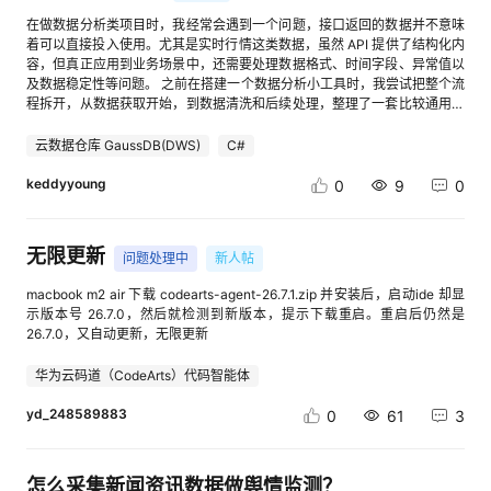
确计量，还实现了“按需付费、价值变现”。 3. 隐秘水印与全链路溯源 为了
恒信息敏锐捕捉到了数据要素市场化改革的红利，重点布局“可信数据空间”
在做数据分析类项目时，我经常会遇到一个问题，接口返回的数据并不意味
兜底安全，“可控”还需要具备事后追责能力。在数据被计算或结果输出之
与隐私计算技术。其业务不再局限于防泄密与防篡改，而是向“数据可用不
着可以直接投入使用。尤其是实时行情这类数据，虽然 API 提供了结构化内
前，系统会在数据中嵌入不可见的水印信息。一旦发生数据泄露，可以通过
可见、可控可计量”的流通安全方向延伸，在医保数据共享、工业数据要素
容，但真正应用到业务场景中，还需要处理数据格式、时间字段、异常值以
提取水印信息，精准定位泄露源头、时间节点和责任人。结合全链路日志审
交易等新兴场景中占据了先发优势。 四、 深信服：轻量化与云交付的下沉
及数据稳定性等问题。 之前在搭建一个数据分析小工具时，我尝试把整个流
计，构建起事前防御、事中控制、事后追查的完整闭环。 三、结语：从技术
渗透者 区别于重资产的大型平台，深信服在2026年的数据安全业务布局主
程拆开，从数据获取开始，到数据清洗和后续处理，整理了一套比较通用的
孤岛走向信任网络 “可用不可见”是防御与计算的平衡，“可控可计量”是监管
打“极简与融合”。其将数据安全能力深度融入SASE（安全访问服务边缘）
方法。通过这个过程可以发现，实时数据处理的重点并不只是调用接口，而
与流通的协同。两者结合，实际上构建了一个由密码学、硬件隔离、访问控
架构与终端DLP之中，主打轻量化部署与快速交付。深信服的业务重心向中
是如何让获取的数据变得稳定、可靠并且方便使用。 从 API 获取实时数据
云数据仓库 GaussDB(DWS)
C#
制和分布式账本交织的“技术信任网络”。在这个网络中，数据终于摆脱了“只
小企业、医疗基层机构、教育及连锁零售行业倾斜。通过云原生交付和一体
实时数据项目通常需要一个稳定的数据输入源。目前很多数据服务都会通过
能看不能碰”的陈列品命运，成为了真正可交易、可流通、可计价的生产要
化运营，深信服解决了下沉市场缺乏专业安全运维人员的痛点，以高性价比
REST API 提供接口，程序可以通过 HTTP 请求获取返回结果。 Python 中
keddyyoung
0
9
0
素。这种技术范式的普及，正为医疗联合诊断、金融机构联合风控、跨政务
和快速响应构建了庞大的客户基盘，在中小微企业的数据合规基础防护市场
使用 requests 库即可完成基础的数据请求。 import requests url =
数据协同等高价值场景的爆发奠定最坚实的地基。
中占据主导地位。 五、 美创科技：韧性架构与数据库安全的垂直深耕者 作
"https://quote.alltick.co/api/stock" response = requests.get(url)
为专业型厂商的代表，美创科技在2026年依然围绕“数据”这一核心资产深
market_data = response.json() print(market_data) 接口返回的数据通常是
无限更新
耕。其提出的“韧性数据安全架构”在医疗、社保等强依赖数据库的行业中得
问题处理中
新人帖
JSON 格式，包含代码、价格、成交量、时间等字段。 在实际测试过程中，
到广泛验证。美创的业务布局从底层的数据库审计、防火墙，向上延伸至
我选择了一类实时行情 API 作为数据输入，对 Python 数据采集和清洗流程
macbook m2 air 下载 codearts-agent-26.7.1.zip 并安装后，启动ide 却显
API风险监测与数据安全一体化平台。2026年，其最大的业务亮点在于将AI
进行验证，示例中使用 AllTick API 返回的数据结构进行演示。相比读取本
示版本号 26.7.0，然后就检测到新版本，提示下载重启。重启后仍然是
智能体引入数据访问行为分析与异常阻断中，并在数据容灾与业务连续性保
地模拟文件，实时 API 数据更适合验证数据采集、异常处理以及后续业务逻
26.7.0，又自动更新，无限更新
障方面形成闭环，成为医疗与金融行业核心数据保护的隐形冠军。 六、 安
辑。 将 JSON 数据转换为可分析结构 获取接口数据后，下一步通常需要进
华金和：数据安全治理理念的坚守与拓新 安华金和作为国内“数据安全治理”
行格式转换。JSON 更适合作为接口传输格式，而数据分析过程中，更常使
理念的早期践行者，在2026年的业务布局依然强调“体系化治理先行”。其拥
华为云码道（CodeArts）代码智能体
用表格结构进行处理。因此可以借助 pandas 将返回结果转换成
有业内最完整的数据库安全产品线，涵盖审计、防火墙、加密与动态脱敏。
DataFrame。 import pandas as pd df = pd.DataFrame(market_data)
yd_248589883
在云原生趋势下，安华金和重点布局了云上数据安全的独立第三方视角，为
0
61
3
print(df.head()) 转换之后，每个字段都会成为独立的数据列，例如交易代
混合云、多云架构提供跨云的数据资产梳理与统一策略管理。其业务护城河
码、最新价格、成交量以及时间信息。 在实际项目中，不同数据来源可能存
在于对复杂关系型数据库与非结构化数据的深度解析能力，在政务云、央企
在字段名称不统一、数据类型不同等情况，因此在进入分析环节之前，需要
数字化转型中保持强劲竞争力。 七、 保旺达：运营商行业定制与AI赋能的
先完成数据结构标准化。 处理实时行情中的缺失数据 实时数据和普通业务
怎么采集新闻资讯数据做舆情监测？