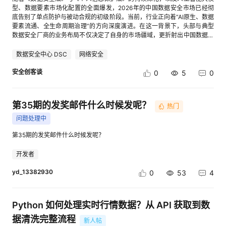
列 大促当天 监控队列、接口和人工负载 如果团队不准备从零自研完整客服
"contactPerson": "",//联系人 "email": "" //邮箱 } ], "projectName": "xxxx区
说MPC是底层的密码学协议，那么联邦学习则是面向人工智能场景的上层应
型、数据要素市场化配置的全面爆发，2026年的中国数据安全市场已经彻
系统，也可以使用已经具备多平台接入和知识学习能力的SaaS方案进行验
块链基础服务平台项目(KF-2223-02)采购项目",//项目名称 "title": "2022-
用框架。其核心思想是“数据不动模型动”。在传统机器学习中，各机构需将
底告别了单点防护与被动合规的初级阶段。当前，行业正向着“AI原生、数据
证 建议优先使用真实店铺、真实SKU和真实大促规则进行测试 9 架构演进
SZ-0055-01:xxxx区块链基础服务平台项目（KF-2223-02）采购项目",//
数据汇聚到中央服务器进行训练；而在联邦学习中，各机构在本地使用自己
要素流通、全生命周期治理”的方向深度演进。在这一背景下，头部与典型
方向 随着AI客服从自动回复走向业务协同，后续架构可以继续向几个方向演
公告标题 "biddingStage": "候选公示",//招投标阶段 "industryType": "信息
的数据训练模型，仅将训练后的模型参数（梯度）进行加密上传并汇总。通
数据安全厂商的业务布局不仅决定了自身的市场疆域，更折射出中国数据安
进 多Agent拆分 将商品咨询、物流、售后、投诉等场景拆成不同Agent 知识
技术",//行业分类 "targetItemType": "服务",//标的物类型
过聚合全局参数下发再次训练，最终得到一个融合了多方数据特征的强大模
全产业的整体技术脉络与商业走向。 本文选取了奇安信、启明星辰、安恒信
库实时更新 活动规则变化后自动同步知识，减少人工维护 智能路由 根据用
"procurementMethod": "公开招标",//采购方式 "announcementType": "招
型，而原始数据始终未曾离开过本地。 3. 可信执行环境 与前两者依赖复杂
息、深信服、美创科技、安华金和以及保旺达共七家典型重点企业，深度剖
数据安全中心 DSC
网络安全
户意图、订单状态和情绪决定走AI还是人工 弹性扩容 根据队列长度动态增
标结果",//公告类型 "projectRegionProvince": "广东省",//项目区域-省份
的数学算法不同，TEE走的是“硬件级物理隔离”路线。它通过在CPU中划分
析其在2026年的业务布局与战略重心。 一、 奇安信：以零信任为底座的全
加消费者和模型实例 统一数据分析 把不同平台的咨询数据统一沉淀，用于
"projectNumber": "2022-SZ-xxxx-01",//项目编号 "biddingStageCode":
出一个独立的“安全飞地”，数据在进入这个飞地后被解密进行计算，外部操
生命周期平台化布局 2026年，奇安信的业务布局持续深化其“平台化+体系
安全创客谈
0
5
0
分析高频问题和商品需求 10 总结 电商大促高并发下，AI客服真正需要解决
"6",//招投标阶段编码 "contactsWinCandidate": [//联系方式-中标企业&候
作系统甚至内存管理单元都无法窥探飞地内部的数据状态。这就像在一个完
化”战略。其核心以“数盾平台”为载体，将零信任架构与数据全生命周期防护
的并不是单点模型能力，而是完整的消息处理架构 可以将稳定架构概括为：
选单位 { "phone": "",//联系人电话 "relateType": "",//关系类型：3-候选人、
全封闭的保密室里计算，只把最终结果送出室外。 二、“可控可计量”：信任
深度融合。在行业拓展上，奇安信依然保持着在金融、能源等关基行业的绝
统一消息接入+消息持久化+异步队列+意图路由+知识检索+AI回复+人工接
4-中标人 "contactPerson": "",//企业联系人 "projectManager": "", //项目经
机制的安全闭环 如果说“可用不可见”解决了数据敢不敢拿出的问题，那么
对领先优势。其业务布局的显著特征在于“信创+国际化”的双轮驱动，不仅
管+失败重试+监控告警 对于多平台、多店铺经营团队来说，这类架构可以
第35期的发奖邮件什么时候发呢？
理 "projectManagerPhone": "" //项目经理联系电话 } ], "contentUrl":
“可控可计量”则解决了数据拿出去后怎么管的问题。数据一旦进入流通环
热门
实现了对达梦、人大金仓等国产数据库及麒麟等操作系统的全面适配，更在
有效降低消息积压、重复处理和漏回的风险 无论采用自研还是第三方服务，
"http://www.xxxx.com/info-298058336.html?companyId=32",//招投标公
境，必须防范越权访问、滥用和违规流转。 1. 动态访问控制与数据沙箱 传
数据出境合规、跨境数据流动监管方面推出了针对性解决方案。此外，奇安
问题处理中
都建议把系统稳定性、知识准确性和人机协同能力放在同等重要的位置 AI客
告原文链接 "projectRegionCityCode": "440300" //项目区域-城市-行政区
统的访问控制是一次性授权，而“可控”要求实现细粒度的动态管控。这通常
信将安全大模型全面注入数据安全治理体系，实现了数据分类分级、敏感数
服真正的价值，不只是大促期间多回复几条消息，而是在咨询高峰下仍然保
划代码 } ] } }
依赖于基于属性的访问控制模型，结合用户的身份、时间、地点、设备状态
据识别与风险研判的自动化跃升。 二、 启明星辰：政务与运营商双引擎驱
第35期的发奖邮件什么时候发呢？
持消息可追踪、回复可控制、异常可兜底 参考资料 Kafka 官方文档
等动态上下文进行实时鉴权。同时，数据计算必须在受限的“数据沙箱”中进
动的国资重镇 依托中国移动的背景，启明星辰在2026年的业务布局呈现出
RabbitMQ 官方文档 FastAPI 官方文档 Redis Streams 文档 电商平台开放
行。沙箱为计算任务提供了一个封闭的运行环境，开发者的代码可以在沙箱
强烈的资源整合特征。其战略重心牢牢锚定政务云与运营商两大基本盘。在
开发者
接口与消息推送规范
内运行并读取数据，但严禁将数据通过任何接口（如网络复制、剪切板、另
技术演进上，启明星辰以“九天·泰合”安全大模型为核心，构建了超大规模异
存为）导出沙箱外部，从而实现了计算逻辑与原始数据的物理隔离。 2. 区块
构数据环境下的数据安全态势感知与管控平台。其业务布局的重点在于解决
yd_13382930
0
53
4
链与智能合约 “可计量”的关键在于不可抵赖的记账与自动化的契约执行。区
智慧城市、省级大数据中心面临的海量数据流转与跨域共享安全问题。通过
块链以其不可篡改的特性，成为了数据流通的“超级账本”。每一次数据调
100%国产化适配的信创数据安全一体机，启明星辰在政务涉密高密级专网
用、计算任务提交、结果输出，都可以作为一笔交易上链存证。同时，通过
及央企核心数据管控场景中构建了极高的壁垒。 三、 安恒信息：AI原生与
Python 如何处理实时行情数据？从 API 获取到数
智能合约可以编写自动执行的商业规则：例如当调用方账户余额充足且具备
数据要素流通的先行者 安恒信息在2026年的布局带有强烈的“AI原生”与“数
权限时，合约自动触发数据沙箱的计算任务，计算完成后自动从调用方扣除
据要素”标签。其以“恒脑”安全垂域大模型与AiDSC平台为抓手，将AI能力直
据清洗完整流程
新人帖
相应费用并结算给数据提供方。这不仅实现了调用次数、计算资源消耗的精
接转化为数据分类分级效率与自动化治理水平的跃升。在业务拓展层面，安