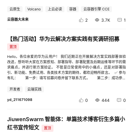
官，享受更多荣誉和奖励，获得更多合作机会。我们期待着与您一起，共同
相关链接： [1] obsfs 开源 GitHub 仓库：cid:link_5[2] obsfs 官方工具指
模型路由规则和KV Connector感知，包含感知Prefill、Decode不同角色的
打造更加优质、高效的云服务体验。 参与投稿方式 第1步：（已注册并实名
南：cid:link_3[3] 挂载对象存储桶详细指导：cid:link_4
云原生
Volcano
上云必读
容器
云容器引擎 CCE
工作负载，以及传输层的流量策略。 cat <<EOF | kubectl apply -f -
可跳过）华为云账号实名认证，点击这里。（已设置可跳过）登录后设置社
apiVersion: networking.serving.volcano.sh/v1alpha1 kind: ModelRoute
区昵称，点我设置。 第2步：点击报名填写报名问卷，提供信息 第3步：开
云容器大未来
2
3.7K
1
metadata: name: deepseek-v4 namespace: default spec: modelName:
启您的云端体验，分享实践案例，点我写帖子。 版块选择“开发者服务->训
"deepseek_v4" rules: - name: "default" targetModels: -
练营”，分类选择“案例共创” 您发帖的标题在前面，需添加【案例共创】
modelServerName: "deepseekv4-pd" --- apiVersion:
（一定要加，方便识别参与活动的帖子），您发的帖子文末可添加活动名称
networking.serving.volcano.sh/v1alpha1 kind: ModelServer metadata:
【热门活动】华为云解决方案实践有奖调研招募
及链接地址，请复制：【案例共创】【第12期】基于华为云AI Shell完成云
name: deepseekv4-pd namespace: default spec: inferenceEngine:
资源管理、云服务运维和应用部署 【如您在体验中有任何产品问题，如发现
置顶
vLLM model: "deepseek_v4" workloadPort: port: 7100 protocol: http
任何体验不友好、产品Bug、文档页面错漏等情况，欢迎通过云声平台反馈
workloadSelector: matchLabels: modelserving.volcano.sh/name:
给我们，还有机会领取云声专属礼品！活动相关咨询可以扫码添加文末开发
Hello，各位亲爱的华为云用户！ 我们近期正在开展解决方案实践部署体验
deepseekv4-pd pdGroup: groupKey: "modelserving.volcano.sh/group-
者社区小助手】 Ø产品介绍 AI Shell：智能 AI 命令行工具，一键快速拉起
改进，想听听大家在方案感知、部署指导、部署配置及后期运维等环节的需
name" prefillLabels: modelserving.volcano.sh/role: prefill decodeLabels:
专属云端作业环境，预置AI CLI、精选华为云资源管理最佳实践等技能，无
求痛点，并进行新方案验证。 不管是日常使用中的小痛点，还是对部署指
modelserving.volcano.sh/role: decode trafficPolicy: timeout: "300s"
需复杂配置，开箱即用。容器运行环境免费使用，搭载多款预置大模型，轻
引、新功能、免费试用、各类技术方案的期待，都欢迎畅所欲言。 ✅ 参与
retry: attempts: 3 retryInterval: "150ms" kvConnector: type: mooncake
松开展各类云上作业。 Ø适用场景 云资源管理：依托自然语言对话下达指
有礼： 第一步：填写招募问卷并留下联系方式。 第二步：成功参与
EOF 3. 验证部署与测试 完成上述三个 CRD 的部署后，PD分离推理即搭建
令，便捷完成华为云资源查询、创建、释放等全流程操作，命令即刻下达生
线上的一对一深度访谈后，可领取200元京东礼品卡！ ✅活动条件：有
完成。您可以通过调用 Chat API 来测试预填充和解码服务是否正常通信：
效。 云服务运维：CES 告警自动化技能，支持批量管理告警、配置通知与
部署过华为云解决方案实践的用户。华为云解决方案实践戳这里cid:link_1 ✅
开发者
云端实践
curl --location 'http://${ENDPOINT}/v1/chat/completions' \ --header
监控，自带模板，适配 ECS 批量告警、多环境运维场景。 最佳实践：根据
活动时间：2026年6月1日-2026年6月30日，线上访谈60-90分钟。 ✅招
'Content-Type: application/json' \ --data '{ "model": "deepseek_v4",
您的需求自动规划最佳云资源使用实践，如需云上部署简易WEB应用，输入
募问卷：①点击链接 ②扫码下方二维码 [进入帖子详情页查看图片]
yd_211671098
0
444
0
"messages": [ { "role": "user", "content": "Where is the capital of China?"
请求，自动规划列出最佳资源购买建议。 Ø 应用构建要求 开发者可结合自
} ], "stream": false }' (注：请将 ${ENDPOINT} 替换为您的实际Kthena
己的学习和工作实践，使用 AI Shell完成云资源管理、云服务运维和应用部
Router入口的IP 地址和端口。) 如果收到正确的响应文本，即表明预填充服
署。完成应用构建类型和主题如下： 1、应用构建方向参考： 云资源管理 云
务已成功将生成的 KV 缓存通过底层通信层传输给解码服务，分离推理架构
JiuwenSwarm 智能体：单篇技术博客衍生多篇小
服务运维 应用部署 Ø 文档案例模版参考： 注意：如通过已有代码进行应用
正在按预期高效工作。 ▍结 语 随着各类推理框架对 PD 分离和 KVCache
部署，则应用代码要上传GitCode，案例中要给出GitCode代码地址。 1、
红书宣传短文
优化的持续跟进，分布式推理架构的落地标准正在不断提高。Kthena 通过
置顶
案例名称：探索智能 Shell 交互新范式 详解 AI Shell 完整用法 cid:link_0 案
集成 Mooncake 并结合昇腾 NPU 的硬件级优化，为开发者提供了一个开箱