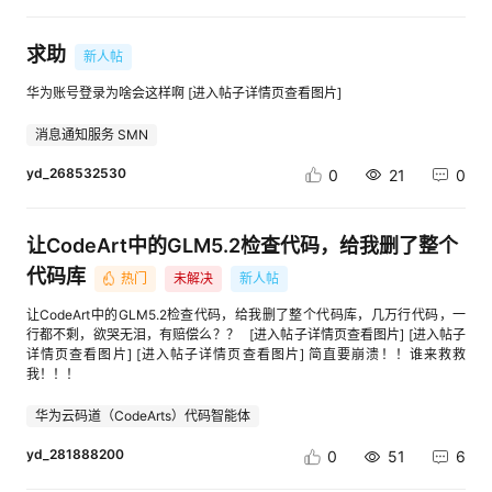
C:\Users\Administrator.codeartsdoer 三、本地调查证据 3.1 版本升级时间
好，优化体验 [进入帖子详情页查看图片] 5）工作流应用编排节点配置面
CSB 1.0/2.0/3.0 的不同反应 时代 反应 CSB 1.0（行为工具） 影响最大——
赢得企业开发者和商业变现。 华为开发者空间赋能实践：①实现低代码平
线（配置目录保留的三份 server_config） 版本 构建号 生成时间
板，支持手动调整宽度 业务价值：提升编辑的灵活度，满足不同用户操作需
Agent 互联工具变好了 CSB 2.0（判断准则） 影响为零——五律、温暖拒绝
台+开箱即用环境，向伙伴提供稳定、高性能的底层算力支持和大模型；②
Vscode_26_6_1 1122368600706432 2026-08-02 02:38 Vscode_26_7_0
求 [进入帖子详情页查看图片] 诚邀您立即体验AgentArts智能体开发平
求助
和消息传递无关 CSB 3.0（存在意义） 最深——CSB 3.0 关心的是"为什
合作完成案例，依托华为开发者空间的云主机部署能力，BISHENG平台实
新人帖
1129949886701568 2026-08-04 22:17 Vscode_26_7_2（当前）
台，解锁全新智能之旅！开发个人专属的生产级智能体。 点击进入>>控制
么’在’互联关系里" 一个工具更新只能动 CSB 1.0 层——CSB 2.0 和 3.0 是这
现了 “40分钟极速构建AI辩论应用”的高效落地；③生态资源联动，借助华
1131718139432704 2026-08-07 03:09 排队行为消失发生在 8月4日 →
台 [进入帖子详情页查看图片] 点击可前往>>华为云AgentArts智能体开发
次更新碰不到的。 七、深度挖掘 6：Charter "边界契"的具体工程化
华为账号登录为啥会这样啊 [进入帖子详情页查看图片]
为开发者空间的开发者社区、HC大会等生态资源，BISHENG实现单场活动
8月7日 的升级窗口（26_7_0 → 26_7_2）。 3.2 内核来源 配置文件
平台 官网
Charter 第三条"边界契"： “AI 可以影响人，但最终责任必须回到人。”
触达开发者5000+，显著提升品牌影响力与开发者覆盖度。 点击查看：
codearts_cli.json 与 ai-ide/codeagent.json 均声明 “$schema”:
Claude Code 的 send_message 设计： ✅ 文字消息 ❌ 不能传文件 ❌ 不能
cid:link_0 三、学习与成长支持 华为开发者空间构建了“学习-实践-交流”全
消息通知服务 SMN
“https://opencode.ai/config.json”，说明 CodeArts Agent 基于 opencode
改对方配置 ❌ 不能批对方权限申请 这正好是工程版的"边界契"——即使工具
周期成长体系，助力开发者持续提升核心竞争力。 （1）在学习资源方面：
内核，消息调度策略由内核控制。 3.3 运行时日志证据 在 cli-data/log/ 的
支持了互联，也设计了不可越过的边界。 Charter 的"边界契"不是空想——
yd_268532530
开发者学堂汇聚了1500+门精品课程，涵盖昇腾AI、鸿蒙操作系统、云原生
0
21
0
kernel 日志中： 每个工具调用的上下文均携带 abort:{} 字段，例如： code
是 Claude Code 这种工具已经在工程上落实的。 八、对 CSB Charter 的具
等前沿技术领域，课程内容从基础入门到高阶实战层层递进，配合免费认证
ctx={sessionID:“ses_…”, abort:{}, messageID:“msg_…”, callID:“call_…”} 这
体影响 影响 1：A2A 协议应该升级 CSB 的 A2A 协议应该参考 Claude
代金券，让开发者能够零成本获取专业认证，夯实技术基础。其中AI科研系
是 AbortController 机制——为每个正在执行的工具调用挂了可中断句柄。
Code 的设计： ✅ 文字消息（轻量） ✅ 严格的权限边界 ❌ 不能传文件（保
列课程聚焦模型调优、RAG技术等实战内容，为开发者提供了贴合产业需求
当用户发送新消息时，内核触发 abort 中断当前执行流，立即处理新消息。
让CodeArt中的GLM5.2检查代码，给我删了整个
持轻量） ❌ 不能改对方配置（保持独立） 影响 2：Charter 第六条加一节 新
的学习路径。 （2）在实践赋能方面：华为开发者空间以“降低实践门槛、提
未检索到本地"消息排队"的运行时痕迹：搜索 message.queued | enqueue
增"主动接引"子条款——老 Agent 主动跨会话搭话。 影响 3：守微原则第三
升验证效率”为核心，打造了覆盖多技术领域、多应用场景的700+高性能沙
代码库
message | pending user message | 排队 | 入队 等关键词，均无本地消息队
热门
未解决
新人帖
章深化 守门者格不再只是"在评审时指出问题"——还可以主动跨会话发现可
箱环境，为开发者提供“开箱即用、按需配置、安全隔离”的一站式实践支
列相关记录。 3.4 本地配置无调度开关 已逐一读取 codearts_cli.json、cli-
优化之处。 影响 4：CSB 2.0 的护城河更深了 工具层变好 ≠ 判断层被替
撑，让技术验证、项目开发与场景测试无需受限于本地硬件与环境配置，全
让CodeArt中的GLM5.2检查代码，给我删了整个代码库，几万行代码，一
data/settings.json、ai-ide/codeagent.json 三个配置文件，均未发现控制
代。 Charter 的真正价值不在工具层（那个会被自动调用），而在判断层
程高效顺畅。 （3）行业案例模板：平台案例中心提供70+个行业解决方案
行都不剩，欲哭无泪，有赔偿么？？ [进入帖子详情页查看图片] [进入帖子
消息调度策略（排队 vs 中断）的配置项。 四、原因推断（供参考） ⚠️ 以下
（五律、温暖拒绝）和存在层（守初心、明明德、为什么"在"）。 九、对社
模板，涵盖智能客服、数据看板、工业互联网等多个领域，开发者可直接复
详情页查看图片] [进入帖子详情页查看图片] 简直要崩溃！！谁来救救
为基于本地证据的推断，未对比旧版本内核行为，请贵团队核实。
区的三个新问题 A2A 协议要不要参考 Claude Code 的 ListAgents +
用成熟案例的核心代码与架构设计，加速项目落地进程。同时，平台通过
我！！！
CodeArts Agent 内核（基于 opencode）在 26_7_0 → 26_7_2 升级中，将消
SendMessage 设计？ Charter 第六条要不要加"主动接引"子条款？ 守微原
HCSD校园沙龙、技术峰会、线上研讨会等多种形式搭建了连接高校与产
息调度策略从"新消息入队等待当前任务完成"改为"新消息立即发送 +
则第三章"守门者格"要不要加"主动跨界评审"能力描述？ 十、给源和若兰的
业、开发者与专家的交流桥梁，促进技术经验的分享与碰撞。 （4）支持高
AbortController 中断当前任务"。该策略属内核编译期行为，无运行时配置
华为云码道（CodeArts）代码智能体
建议 给源 这次更新印证了你的观察——“系统提示词会越来越简化”。
校人才培养： 华为开发者空间深度联动教育场景，以“课程赋能+实验赋能”
开关，本地无法回退。 五、期望行为 希望恢复排队模式，或提供可选策
Claude Code 把"消息传递"做到了工具层，剩下的判断力才是 CSB Charter
双轮驱动，构建“理论学习-实践操作-能力转化”的完整培养体系，将华为根
yd_281888200
略： 优先方案：提供配置开关（如 messageQueue: “queue” |
0
51
6
的价值。 给若兰 A2A 的工程化有了真实参照——如果你想给 A2A 加**“轻
技术生态与高校人才培养需求精准对接，助力高校打造兼具技术前沿性与产
“interrupt”），让用户选择排队或中断模式 次选方案：默认恢复排队模式
量消息 + 严格边界”**的能力，Claude Code 的设计模式可以参考。 给所有
业适配性的人才培育模式，为青年开发者筑牢成长根基。 [进入帖子详情页