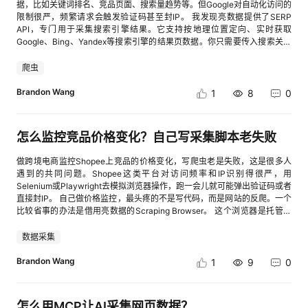
助企业更全面地掌握用户数据，更灵活地应用用户数据，持续释放用户数据
据，比如关键词排名、竞品页面、搜索量趋势等。但Google对自动化访问的
价值。
限制很严，频繁请求会触发验证码甚至封IP。 我发现亮数据提供了SERP
API，专门用于采集搜索引擎结果。它支持按地理位置定向、实时获取
Google、Bing、Yandex等搜索引擎的结果页数据。你只需要传入搜索关键
词和地区参数，API就会返回结构化的搜索结果，包括排名、标题、URL、
摘要等信息。
爬虫
Brandon Wang
1
8
0
怎么监控竞品价格变化？自己写采集脚本老失败
做跨境电商监控Shopee上竞品的价格变化，写爬虫老是失败，这是很多人
遇到的共同问题。Shopee这类平台对访问频率和IP识别得很严，用
Selenium或Playwright去模拟浏览器操作，跑一会儿就可能弹出验证码或者
直接封IP。 自己做价格监控，最头疼的不是写代码，而是网站的反爬。一个
比较省事的办法是借用亮数据的Scraping Browser。 这个浏览器是托管在
云上的，你可以用熟悉的Puppeteer或Playwright脚本去操作，但它自带IP
轮换和验证码自动处理功能。你写的主要是定位商品价格元素的逻辑，而IP
数据采集
管理和反爬对抗这些事情交给平台去处理，脚本的稳定性会高很多。 如果想
更简单，可以直接用亮数据的Web Scraper API。在后台创建采集任务，选
Brandon Wang
1
9
0
择目标平台，传入商品页URL，设置要采集的字段（价格、销量、评论数、
收藏量、排名），接口直接返回结构化JSON数据。 然后用Python的
schedule库设置定时运行，比如每小时跑一次，把数据存CSV或轻量数据
怎么用MCP让AI采集网页数据？