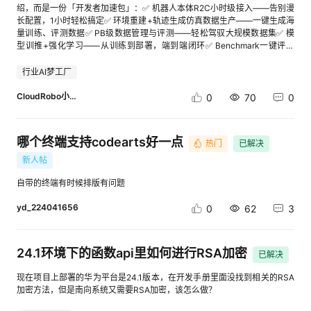
UnifiedMessage(BaseModel): message_id: str platform: str shop_id: str
（招标公告）；3-澄清补遗（招标公告）；4-招标（招标公告）；5-变更
绍，而是一份「开发者加速包」：✅ 机器人本体R2C小时级接入——告别漫
动安全防护从 “看得见” 走向 “看得懂”，从 “事后处置” 升级为 “事前预防、
customer_id: str message_type: str content: str create_time: int 淘宝、抖
（招标结果）；6-候选公示（招标结果）；7-中标成交（招标结果）；8-澄
长配置，1小时轻松搞定✅ 环境重建+轨迹生成仿真数据生产——一键生成海
事中监测、事后追溯” 的全周期体系，相关实践已入选数字中国创新大赛优
店、拼多多等消息进入系统后，先转换成UnifiedMessage 后续的意图识
清答疑（招标结果）；9-合同（招标结果）；10-验收（招标结果）；11-废
量训练、评测数据✅ PB级数据管理与评测——轻松驾驭大规模数据集✅ 模
秀案例。 ● 网宿安全：作为网宿科技旗下核心安全品牌，凭借覆盖 AI 应用
别、知识检索和AI生成就不需要感知具体平台 这种统一消息中间层，也是
标流标终止（招标结果）；12-开标（招标结果） procurementMethod
型训推+强化学习——从训练到部署，端到端闭环✅ Benchmark一键评测
全生命周期的治理方案与场景化服务能力入选综合实力榜单 Top10。其方案
CallFay在多平台电商客服场景中比较重要的应用思路之一，将多个店铺的
String 否 采购方式（默认不限制，单选）：1-单一来源；2-框架协议；3-
——多款主流模型及自定义模型评测使用 适合谁？所有对具身智能、机器
通过敏感行为智能识别、AI 接口外发审计与管控、交互链路加密等技术，构
咨询统一进入接待流程，再进行后续AI处理和人工分流 3 核心架构二：异步
邀请招标；4-询价采购；5-竞争性谈判；6-竞争性磋商；7-竞价；8-公开
人、AI模型感兴趣的开发者——无论你是算法工程师、机器人开发者，还是
行业AI梦工厂
建 “可发现、分层级、可管控、可审计、可溯源” 的全方位管控体系，服务政
队列进行削峰填谷 大促期间，消息处理不能依赖所有请求同时执行 更稳妥
招标 projectRegionProvinceCode String 否 项目区域-省份：使用行政区
AI探索者，这里都有你能直接上手的东西。 福利：培训视频已上线！无需报
企、制造、互联网等数百家客户，助力企业实现从 “合规达标” 到 “价值守
的方式是使用消息队列 例如： KafkaRabbitMQRocketMQRedis Stream 接
划代码 projectRegionCityCode String 否 项目区域-城市：使用行政区划代
名、零门槛，直接点击观看全流程功能解析：🔗 cid:link_0 AI梦工厂--具身
CloudRobo小助手小严
0
70
0
护” 的跨越。 ● 信安世纪：连续两年蝉联综合实力榜单，以密码技术为核
入层只负责接收并入队 例如： from fastapi import FastAPIimport
码 searchType String 否 查找范围（默认不限制，可以多选，通过英文逗号
智能专区通道（具身社区栏目--课程学习）： 🔗 cid:link_1 行动建议： 收藏
心，深度融合 AI 能力于产品研发、安全防护与运维全流程。其 “AI 赋能安
asyncioapp = FastAPI()queue =
分隔），支持如下维度的筛选：1-标题；2-项目编号；3-采购单位；4-代
此帖，随时回看 转发给身边的机器人开发者，一起交流 看完视频后，在评
全、安全护航 AI” 战略推动安全防护向主动预判、智能防护转型，斩获多项
asyncio.Queue()@app.post("/callback")async def callback(message:
理机构；5-候选企业；6-中标企业。如传参不在以上范围内，按照默认维度
论区留下你的问题或体验，我们将精选回复！ 具身智能的下一站，由你亲手
行业荣誉，成为密码技术与 AI 安全融合领域的标杆企业。 附：榜单评选核
UnifiedMessage): await queue.put(message.dict()) return { "success":
哪个终端支持codearts好一点
返回 戳这里 返回样例 { "code": 200,//返回码，详见返回码说明 "msg": "成
热门
已解决
接入。—— 华为云CloudRobo，让机器人开发更简单。
心维度 企业发展力：经营能力、技术能力、管理能力 领域影响力：品牌传
True, "message_id": message.message_id } 随后由消费者异步处理：
功",//code对应的描述 "taskNo": "110050403249103131160826",//本次
新人帖
播、业内评价、技术前瞻性 分析师综合评价：基于市场调研、客户反馈与技
async def worker(): while True: message = await queue.get() try: await
唯一请求号 "data": { "total": 2,//总数 "items": [ {
术创新性评估 《中国 AI 安全 50 强（2026）》榜单的发布，标志着中国 AI
process_message(message) finally: queue.task_done() 这样，即使一分
"procurementMethodCode": "8",//采购方式编码 "projectRegionCity": "深
自带的终端有时候排版有问题
安全产业迈入技术突破与场景深化并进的新阶段。在合规要求与技术创新的
钟内进入大量咨询，系统也不会让全部请求同时调用模型和外部接口 4 核心
圳市",//项目区域-城市 "projectRegionDistrict": "",//项目区域-区县
双引擎驱动下，行业将持续为数字经济发展与企业智能化转型保驾护航，开
架构三：意图路由与知识检索 客服消息并不应该全部使用同一套处理逻辑
"projectRegionDistrictCode": "",//项目区域-区县-行政区划代码
yd_224041656
0
62
3
启 AI 安全价值释放的新纪元。
例如： “什么时候发货” 属于物流或发货规则 “这两个型号有什么区别” 属于
"projectBudgetAmount": "",//项目预算-金额 "projectBudgetAmountUnit":
商品知识 “为什么还不给退款” 则可能属于售后和人工升级场景 因此，模型
"",//项目预算-金额单位 "totalAmount": "",//中标总金额 "totalAmountUnit":
调用之前最好增加意图路由 简单示例： async def route_intent(text: str): if
"",//中标总金额单位 "bidDocumentStartTime": "",//标书获取开始时间
24.1环境下的函数api里如何进行RSA加密
"物流" in text or "发货" in text: return "logistics" if "退款" in text or "售后"
已解决
"bidDocumentEndTime": "",//标书获取截止时间 "registrationStartTime":
in text: return "after_sales" return "product" 生产环境可以使用语义分类模
"",//报名开始时间 "registrationEndTime": "",//报名截止时间
型或大模型进行意图识别 之后再进入对应知识库 用户消息 ↓意图识别 ↓商
现在项目上部署的华为平台是24.1版本，在开发手册里面没找到相关的RSA
"biddingStartTime": "",//投标开始时间 "biddingEndTime": "",//投标结束时
品 / 物流 / 售后知识 ↓模型组织答案 母语AI在这一类电商场景中的价值，更
加密方法，但是南向系统又需要RSA加密，该怎么做？
间 "openingBidTime": "",//开标时间 "estimatedPurchasingTime": "",//预计
偏向于把商品知识、店铺规则和自然语言回复结合起来，而不是只依赖固定
采购时间 "contractNum": "",//合同编号 "quotationValidityStart": "",//报价