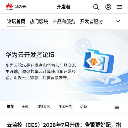
开发者
论坛首页
热门版块
产品和服务
开发者服务
解决方案
返
回
个
我
人
我
的
主
推荐
全部
问答专区
技术干货
话题
我
的
开
页
我
的
开
发
云监控（CES）2026年7月升级：告警更好配，指