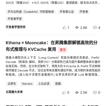
过需要了解的是，由于对象桶本身的对象语义限制（不支持追加写、随机
200元（限量300） ≥15人 300元（限量220） 邀请链接：报名后点击页面
写），obsfs 通过 FUSE 层模拟了文件操作。任何“修改”在后台实际是“新对
【分享有礼】按钮生成专属邀请链接 邀请人参与流程：①活动报名→②分
象覆盖旧对象”的适配行为。因此，它更适用于顺序读写的场景，而非高并
享有礼→③一键开通华为云码道→④下载安装并体验华为云码道产品（需
华为云码道（CodeArts）代码智能体
开发者认证
开发者
发、小文件频繁读写的数据库类应用。 | 实战：三步挂载，体验新能力 如何
Tokens消耗＞0）或完成华为云码道微认证任意一个任务（认证对应课程学
快速体验这个新能力？以下是将一个 OBS 对象桶挂载到本地的具体操作步
开发者学堂
习进度100%或通过华为云码道微认证并获取证书） 被邀请人参与流程：①
骤。 1. 获取与安装 obsfs obsfs 支持直接下载和编译两种方式。详细步骤参
通过好友分享的专属链接活动报名→②首次一键开通华为云码道→③下载
开发者学堂欢欢
考官网： 方式一：下载并安装obsfs 方式二：通过编译生成obsfs 2. 初始化
1
2.6K
4
安装并体验华为云码道产品（需Tokens消耗＞0）或完成华为云码道微认证
访问密钥 创建一个密钥文件，用于存放你的 OBS 访问密钥（AK/SK），并
任意一个任务（认证对应课程学习进度100%或通过华为云码道微认证并获
设置权限为 600 以确保安全。 初始化访问密钥 3. 执行挂载命令 挂载命令格
取证书） 【活动规则】 1、活动对象：华为云注册且完成实名认证的用户
式： ./obsfs obs桶名 本地挂载目录 -o url=区域终端节点地址 -o
均可参加；活动有效邀请成功后，邀请人可获得相应奖励。 2、邀请人需满
Kthena × Mooncake：在昇腾集群解锁高效的分
passwd_file=密钥文件路径 -o bucket_type=object -o multipart_size=128
足以下全部条件，完成有效邀请任务后才可以获得对应激励： （1） 登录活
-o 其他挂载参数 假设你有一个名为 my-obs-bucket 的 OBS 对象桶，想挂
布式推理与 KVCache 复用
动页面且“活动报名”成功，点击页面“分享有礼”生成专属邀请链接或二维
置顶
载到本地 /mnt/obs 目录。执行以下命令即可： ./obsfs my-obs-bucket
码，成为邀请人；分享邀请二维码/链接给好友，被邀请好友通过专属链接完
/mnt/obs -o url=obs.cn-south-1.myhuaweicloud.com -o
随着大模型向长上下文（Long-Context）和复杂推理任务演进，Prefill-
成报名。 （2）一键开通华为云码道，下载安装并体验华为云码道产品（需
passwd_file=/etc/passwd-obsfs -o bucket_type=object 注意这里的关键
Decode（预填充-解码，简称 PD）分离架构已成为提升集群整体吞吐量的
Tokens消耗＞0）或完成华为云码道微认证任意一个任务（认证对应课程学
变化：-o bucket_type=object 参数，用于显式声明挂载的是对象桶。这是
标准实践。然而，在分布式架构下，将庞大的 KVCache 从 Prefill 节点跨网
习进度100%或通过华为云码道微认证并获取证书） 3、被邀请人需在活动
使用新能力时必须指定的参数，用以区分以往的并行文件系统挂载。 挂载成
络传输至 Decode 节点，往往会带来显著的通信开销，成为制约系统性能的
期间内满足以下全部条件，才被记录为1个【有效邀请】： （1）通过好友专
功后，执行 df -h 就能看到你的对象桶已作为一个文件系统挂载在本地。之
新瓶颈。[进入帖子详情页查看图片] 业界优秀的开源 LLM 推理增强系
属链接报名成功后，点击活动页面上一键开通华为云码道（被邀请人必须是
后，无论是 cp、mv、rm 等常规文件操作，还是你的应用程序通过标准文件
统 Mooncake 凭借其对 KVCache 的全局池化管理与跨节点复用能力，有
首次开通），如该被邀请人之前已经开通/激活/下载华为云码道则不属于有
接口读写数据，都会直接映射到 OBS 桶中。 | 核心设计解析：对象桶挂载
效解决了这一难题。作为一款云原生环境下的分布式推理负载编排引擎，
效邀请，每个华为云账号仅可被有效邀请一次。 （2）被邀请人需要首次开
云原生
Volcano
上云必读
容器
的工作原理与注意事项 理解 obsfs 对象桶模式的设计逻辑，能帮助你更好地
Kthena 在 v0.4.0 版本中已全面支持基于 vLLM 和 Mooncake 的 PD 分离
通华为云码道，下载安装并体验华为云码道产品（需Tokens消耗＞0）或完
使用它，避免踩坑。 1. 回写模式与数据持久性 对象桶挂载采用回写模式。
部署，并深度针对华为昇腾（Ascend）NPU 集群进行了硬件级优化。 ▍解
云容器大未来
成华为云码道微认证任意一个任务（认证对应课程学习进度100%或通过华
0
2.5K
0
数据会先写入本地临时文件（由 tmpdir 或 use_cache 控制）。在默认情况
决 KVCache 传输痛点：Mooncake 的核心价值 在传统的 PD 分离方案中，
为云码道微认证并获取证书） 4、奖励说明： （1）邀请人在活动期间，每
下，只有当应用调用 close() 关闭文件时，才会触发实际上传，close() 返回
每次请求都需要在节点间进行点对点的 KVCache 搬运。而 Kthena 引入
个【有效邀请】可获得20元云资源代金券，有效邀请≥5人才可申请奖励；
成功表示数据已持久化到 OBS。因此，进程异常退出（如 kill -9、断电）可
Mooncake 后，系统具备了以下关键能力： 全局 KVCache 池化：将集群
被邀请人及邀请人同时还可在开发者成长中心领取更多积分兑换更多激励。