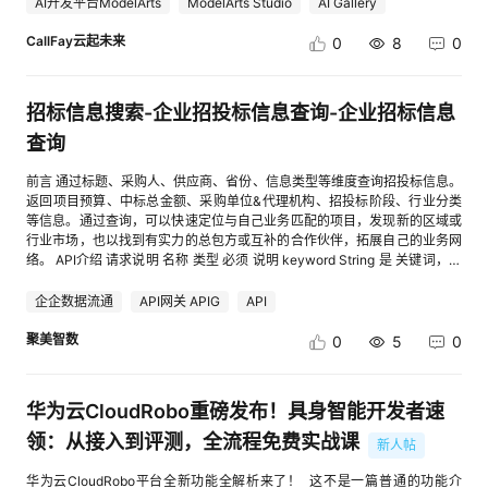
景与定位 电商AI客服在日常低并发场景下，最简单的实现方式通常是： 平
AI开发平台ModelArts
ModelArts Studio
AI Gallery
探索保驾护航。 二、专家观点：AI 安全需构建 “技管结合” 新范式 数世咨询
GitCode项目页面，可一键调用华为开发者空间的云开发环境，实现代码的
台消息 ↓服务端接收 ↓查询商品知识 ↓调用大模型 ↓生成回答 ↓发送平台
首席分析师指出：“当前 AI 安全已从‘单点防护’转向‘体系化治理’，企业需构
云端编译、调试与运行，提升开发效率；②智能项目同步，通过华为开发
消息 这套流程在咨询量稳定时可以正常运行 但进入大促阶段以后，系统往
CallFay云起未来
0
8
0
建‘技术 + 管理’双轮驱动的新范式。榜单企业通过技术创新与合规实践的结
者空间的项目同步能力，GitCode仓库可一键同步至云端主机，支持开发者
往会同时面临几个问题： 多个平台同时进入大量用户消息 商品、订单和物
合，为行业树立了从‘被动防御’到‘主动免疫’的转型标杆。”Gartner 分析师亦
直接在云端进行代码阅读、修改与调试；③依托华为开发者空间的开发者
流接口请求快速增加 大模型调用延迟累积 平台回复接口出现频控 服务重启
强调，企业应强化智能体安全治理框架，确保合规性、透明度与安全技术三
社区与流量资源，GitCode的用户活跃度得到大幅提升，同时实现开源项目
或网络波动造成消息处理中断 因此，大促场景下的AI客服，核心已经不只是
招标信息搜索-企业招投标信息查询-企业招标信息
者的协同，以应对 AI 时代日趋复杂的供应链风险与终端威胁。 三、榜单亮
的“一键云上部署”，降低开源成果的落地门槛。 点击查看：cid:link_1 六、
“模型能不能回答问题”，而是整条消息处理链路能否在高并发情况下保持稳
点：代表企业引领技术突破，智能体安全成核心赛道 在人工智能浪潮席卷全
协同编程 多角色适配：不同类型、不同场景的开发者有着差异化的需求，华
定 1.1 传统同步架构的主要瓶颈 传统同步架构最大的问题，是每条用户消息
查询
球的背景下，AI 安全行业迎来前所未有的挑战与机遇。IBM 年度安全报告显
为开发者空间通过多角色适配与全球化服务，提供个性化的开发体验。针对
都需要等待完整业务流程结束 例如一条“什么时候发货”的咨询，可能需要依
示，过去一年中 16% 的数据泄露事件涉及 AI 工具滥用；Gartner 更预测，
个人开发者，平台提供基础会员免费资源包，支持轻量化开发、学习实践等
次执行： 消息解析 ↓意图识别 ↓物流规则查询 ↓模型生成 ↓风险校验 ↓发
前言 通过标题、采购人、供应商、省份、信息类型等维度查询招投标信息。
到 2027 年，超 40% 的 AI 相关安全事件将源于生成式 AI 与智能体的误用
核心需求，满足个人项目研发与技术探索的诉求；针对企业开发者，企业会
送回复 如果其中任意一个环节耗时增加，整个请求都会被阻塞 大促期间，
返回项目预算、中标总金额、采购单位&代理机构、招投标阶段、行业分类
及供应链风险。面对这一趋势，榜单头部企业展现出强劲的技术创新能力：
员可享受专属技术支持、定制化解决方案与销售咨询服务，适配团队协作、
这种问题会进一步被放大 模型调用耗时 大模型生成本身存在一定延迟，如
等信息。通过查询，可以快速定位与自己业务匹配的项目，发现新的区域或
● 北京微步在线科技有限公司：作为国家级专精特新 “小巨人” 企业、中国
大型项目研发等复杂场景，助力企业提升研发效率与创新能力。 总结 华为
果几百甚至几千条咨询同时触发模型请求，连接和线程资源会快速被占满 外
行业市场，也以找到有实力的总包方或互补的合作伙伴，拓展自己的业务网
智能体安全领域代表厂商，微步在线构建了 “AI 安全防护 + AI 赋能安全” 的
开发者空间不仅是一站式“开发工具平台”，更是“企业级研发生态的基建伙
部接口限流 商品、订单、物流以及平台消息接口通常都存在QPS或调用频率
络。 API介绍 请求说明 名称 类型 必须 说明 keyword String 是 关键词，字
全栈能力矩阵。在 AI 自身安全防护领域，公司打造 Safeskill 智能体技能安
伴”——从工具资源的无缝供给到AI赋能的效率革新，从全周期的成长支持到
限制 如果没有统一调度，很容易出现接口限流 多平台逻辑重复 淘宝、抖
符长度大于2，部分通用查询关键词做限制，如上海、科技等。
全平台、OneSEC AI 终端安全防护、TDP AI 资产风险监控、AI 专项漏洞情
安全合规的坚实保障，再到开源生态的共建共享与个性化的体验适配，华为
店、拼多多、京东等平台的消息字段和回调机制存在差异，如果每个平台单
searchMode String 是 搜索模式，1-精准搜索、2-模糊搜索 pageSize
企企数据流通
API网关 APIG
API
报四大核心能力，覆盖智能体技能检测、终端管控、流量监测、漏洞预警全
开发者空间以多维度的优化升级，重新定义了开发者服务的核心价值。 未
独维护业务逻辑，随着店铺数量增加，系统维护成本会明显提高 1.2 架构目
String 否 每页条数（默认10条，最大10条） pageIndex String 否 当前页数
链路，构建起 “先检测后上架” 的 AI 供应链安全防线；在 AI 赋能安全领域，
来，华为开发者空间将持续深耕技术创新与生态共建，以更优质的服务、更
标：先接住消息，再异步处理 更适合大促场景的思路，是将消息接收和业务
（默认第1页） publishStartTime String 否 发布开始时间（yyyy-mm-dd格
聚美智数
0
5
0
推出国内首个通过中央网信办双备案的网络安全垂直大模型 XGPT、中国首
丰富的资源、更便捷的体验，成为全球开发者成长路上的同行者与赋能者，
处理解耦 整体可以采用如下结构： 淘宝 / 抖店 / 拼多多 / 京东等平台 ↓ 统
式：如2023-01-01），开始、结束时间间隔不能超过一年
个免费开源本地化的智能安全数字员工 Flocks、入选 Gartner 2025 年首份
共同推动技术创新与产业升级。
一消息接入层 ↓ 消息持久化 ↓ 异步消息队列 ↓ 意图识别层 ↓ 知识检索层
publishEndTime String 否 发布结束时间（yyyy-mm-dd格式：如2023-
NDR 魔力象限的 TDP 威胁感知平台等标杆产品，实现从云、边界、流量到
↓ AI回复生成 ↓ 风险判断 ↙ ↘ AI回复 转人工 这种设计的核心是把“高峰流
02-01），开始、结束时间间隔不能超过一年 announcementType String
端点的智能化闭环防御。凭借扎实的技术实力与实战化表现，微步在线累计
华为云CloudRobo重磅发布！具身智能开发者速
量”转换成“可控队列” 消息先进入系统，再按照服务能力逐步消费 2 核心架
否 招投标公告类型（默认不限制，单选）：1-招标公告（预告、招标、澄清
服务上千家企业客户，覆盖能源、金融、政务、智能制造、互联网等多个行
构一：统一消息接入 多平台AI客服首先要解决的是消息格式统一 如果不同
补遗、变更）；2-招标结果（开标、中标成交、澄清答疑、变更、候选公
领：从接入到评测，全流程免费实战课
新人帖
业，客户留存率达 90% 以上。 ● 保旺达：将 AI 能力深度应用于安全治理
平台的原始字段直接进入业务层，后续逻辑会非常复杂 可以先定义统一消息
示、废标流标终止、合同、验收） targetItemType String 否 招投标阶段(默
与运营全流程，在数据识别、风险发现、行为分析、异常检测、策略优化等
模型： from pydantic import BaseModelclass
认不限制，可以多选，通过英文逗号分隔)：1-预告（招标公告）；2-变更
华为云CloudRobo平台全新功能全解析来了！ 这不是一篇普通的功能介
环节实现高效支撑，助力客户提升风险分析、威胁研判和安全运营效率，推