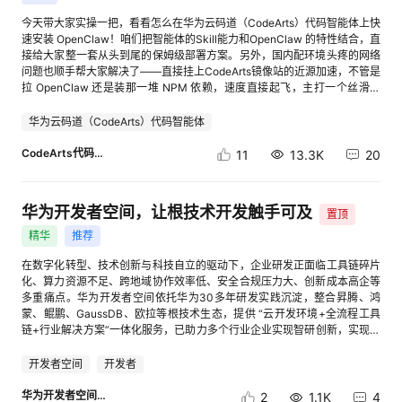
信息检索，获取相关信息，提取关键信息，形成参考清单。 2）分析内容并
应商、路由策略资源导出导入 业务价值：更好地支撑应用资产的跨环境流动
1：使用活动中要求的服务以及工具或者技术2：基于云开发环境结合更多的
判断帖子类型与配图策略。 3）生成小红书宣传短文初稿。 4）文本质量审
和规模化部署 [进入帖子详情页查看图片] 3）平台支持导入Dify工作流：支
今天带大家实操一把，看看怎么在华为云码道（CodeArts）代码智能体上快
华为云技术/服务、开源框架或技术 案例中应用更多的华为云技术或主流开
查和事实自检。 5）生成配图文案。 3.用户二次确认：确认文本初稿、配图
持Dify的DSL转换成AgentArts DSL；支持HTTP请求节点 业务价值：实现
速安装 OpenClaw！咱们把智能体的Skill能力和OpenClaw 的特性结合，直
源框架1：使用活动中要求的服务以及工具或者技术2：基于云开发环境结合
是否符合预期，不符合预期则输入指令进行修改。 4.可在输入框发送“刚才
Dify平滑迁移到AgentArts，实现工作流应用的无缝接入 [进入帖子详情页查
接给大家整一套从头到尾的保姆级部署方案。另外，国内配环境头疼的网络
更多的华为云技术/服务、开源框架或技术 1-2/0.5梯度 2 Ø 奖项设置 视频
生成的图片和小红书帖子的位置在哪里”获取最终生成的图片、小红书初稿
看图片] 图：导入弹窗 [进入帖子详情页查看图片] 图：工作流导入成功 [进入
问题也顺手帮大家解决了——直接挂上CodeArts镜像站的近源加速，不管是
案例奖项： 奖项设置 名额最高限 评选条件 奖品设置 一等奖 1 发表原创实践
等文件存放地址（一般存放于“C:\Users\用户名
帖子详情页查看图片] 图：HTTP请求节点 4）大模型组件（大模型、提问
拉 OpenClaw 还是装那一堆 NPM 依赖，速度直接起飞，主打一个丝滑秒
视频，单个视频评级S+，得分≥8-10分 面值1000元华为云代金券 二等奖 3
\.jiuwenswarm\agent\workspace”）, 用户将图文复制粘贴到小红书创作平
器、意图识别、消息等节点）和结束节点支持一键引入参数 业务价值：支持
下。 华为云先给大家叠个buff——免费送百万token，还能1元拿下千万
发表原创实践视频，单个视频评级S，得分≥7-8分 面值500元华为云代金券
台（https://creator.xiaohongshu.com/），完成发布。 部分过程如下： [进
提示词快速引用参数，提升效率 [进入帖子详情页查看图片] 5）消息节点优
token，大家按步骤体验，即可领取↓ 注：以下步骤基于Windows系统环
华为云码道（CodeArts）代码智能体
三等奖 8 发表原创实践视频，单个视频评级A，得分≥6-7分 面值100元华为
入帖子详情页查看图片] [进入帖子详情页查看图片] [进入帖子详情页查看图
化：支持配置消息内容是否写入会话历史 业务价值：根据场景可选，当用于
境。 Step1：安装华为云码道 动手前咱们先做个基础准备：去华为云官网
云代金券 参与奖 N 发表原创实践视频，单个视频评级B 面值50元华为云代
片] 5.注意事项：默认会调用“task_tool”派生子agent的方式来完成信息收
记录用户与机器人的对话场景，以便模型能更好理解用户意图。 [进入帖子
注册个账号（如果你已经是华为云老用户了，这步直接跳过） 步骤一：访问
CodeArts代码智能体
11
13.3K
20
金券 文章案例奖项： 奖项设置 名额最高限 评选条件 奖品设置 一等奖 1 发
集，此方式效果好但耗时较长，在时间、资源受限场景，可以采用更轻便的
详情页查看图片] 6）对话工作流支持相似问题推荐，在工作流全局配置中
华为云码道（CodeArts）代码智能体产品官网页面
表原创实践文章，单个视频评级S+，得分≥8-10分 面值1000元华为云代金
方式，即直接调用信息收集的相关工具来完成，只需要在输入指令时，加一
增加追问功能 业务价值：辅助对话工作流业务开展，提升智能化问答能力，
https://codearts.huaweicloud.com?source=dmzntsq1&sourcead=gw 以
券 二等奖 3 发表原创实践文章，单个视频评级S，得分≥7-8分 面值500元
句“不要使用子agent来执行任务”，比如上述案例需要改为“帮我生成一篇介
优化对话体验 [进入帖子详情页查看图片] 7）Agent试运行时支持导入初始
Windows系统为例，点击”免费下载”按钮，下载华为云码道（CodeArts）
华为云代金券 三等奖 8 发表原创实践文章，单个视频评级A，得分≥6-7分
华为开发者空间，让根技术开发触手可及
绍swarm skills hub的小红书推文，不要使用子agent来执行任务”。 进阶
参数值，并进行参数格式校验；试运行弹窗增加开始节点和记忆变量的
置顶
代码智能体IDE安装包。 步骤二：安装完直接打开 IDE，用刚才的账号登录
面值100元华为云代金券 参与奖 N 发表原创实践文章，单个视频评级B 面值
体验1 多篇小红书量产： 上述内容是发布单篇帖子的示例，此外，也支持同
JSON导入入口 业务价值：一键导入，提升效率 [进入帖子详情页查看图片]
一下，我们开始下一步的“折腾”。 Step2: 安装openclaw_setup Skill
精华
推荐
50元华为云代金券 创作小能手 3 每期发表原创技术文章数量前3名的开发者
时发布多篇小红书推文，比如输入“从openJiuwen社区查找coordination
图：参数导入与校验 [进入帖子详情页查看图片] 图：JSON数据导入 8）工
openclaw_setup.zip的在线下载链接：cid:link_0 将openclaw_setup.zip解
面值100元华为云代金券 参加活动须知： 每期评审专家根据每篇文章评选
engineering相关的博客，帮我分别生成3篇小红书博文，主题依次为
作流编排画布支持注释能力，可为节点增加卡片注释 业务价值：通过注释提
压缩，并放置于华为云码道的个人级技能目录（本地
在数字化转型、技术创新与科技自立的驱动下，企业研发正面临工具链碎片
文章分数及等级，每期文章质量不一，不排除有某个奖项轮空的情况，如第
Swarm team（Agent team）、Swarm Skill、Swarm Skill自演进”，效果
供和获取操作指导，解决复杂编排中的可读性与可维护性问题，提升团队协
~/.codeartsdoer/skills/），不清楚的童鞋可以参考官方帮助文档：
化、算力资源不足、跨地域协作效率低、安全合规压力大、创新成本高企等
X期文章质量在A级和B级，即S和S+级轮空。 同一个内容以分别以文章和视
如下图所示： [进入帖子详情页查看图片] 进阶体验2 多智能体五子棋对
作力 [进入帖子详情页查看图片] 9）支持入参变量：入参变量用于在API调
cid:link_1 [进入帖子详情页查看图片] Step3: 在华为云码道智能体中使用
多重痛点。华为开发者空间依托华为30多年研发实践沉淀，整合昇腾、鸿
频的方式参加活动，奖项会已视频为先，文章奖项会降一个等级。（如：同
弈： 在输入框下方选择“集群模式”开启多智能体协作范式，输入“创建2人团
用时向智能体动态传入外部信息，通常用于注入具有确定性的业务逻辑、上
Skill 步骤一：打开华为云码道，选择GLM-5模型，并在对话框中输入“使用
蒙、鲲鹏、GaussDB、欧拉等根技术生态，提供 “云开发环境+全流程工具
时提交视频和文章两个内容，视频获得二等奖，文章即获得三等奖，以此类
队，模拟两个人下五子棋，为双方分别创建一个下棋任务，决出胜负后完成
下文信息或特定参数（如：用户ID、业务单据编号等确定性数据） 业务价
openclaw_setup技能安装并配置OpenClaw" [进入帖子详情页查看图片] 步
链+行业解决方案”一体化服务，已助力多个行业企业实现智研创新，实现从
推。） 发布多篇文章的以最高奖项的发放，不叠加，不影响参与创作小能手
任务，双方直接通过对话下棋，每步必须在消息中输出棋盘，我要实时看到
值：实现确定性信息注入、组件间灵活引用、API动态赋值等多重效果。 [进
骤二：用户知情确认 点击选项一，确认安全警告内容即可 [进入帖子详情页
技术创新到商业价值的闭环落地。 华为开发者空间是什么？ 华为开发者空
排名获奖。（如：本期共发布3篇文章，1篇文章获得一等奖，另外2篇获三
棋局，两人专注下棋对其他消息静默处理”，效果如下图所示： [进入帖子详
入帖子详情页查看图片] 10）多轮对话记忆能力，历史对话轮数参数支持调
查看图片] 步骤三：智能体自动完成Node.js、OpenClaw的安装，这里特别
间，是为全球开发者打造的专属开发空间，汇聚了昇腾、鸿蒙、鲲鹏、
开发者空间
开发者
等奖，则获得一等奖，发布文章总数可参与创作小能手排名） 华为云代金券
情页查看图片] [进入帖子详情页查看图片] [进入帖子详情页查看图片] 案例
整为100 业务价值：提升应用记忆能力，可围绕用户需求提供更个性化的内
提一下，很多小伙伴可能会遇到下载速度慢的问题，这里推荐大家使用
GaussDB、欧拉等华为根技术资源及工具，支持桌面、容器、CLI等多种方
发放对象为：已完成实名认证的华为云用户。须填写报名问卷中的账号及相
总结 通过本案例实操，我们体验了基于JiuwenSwarm自动生成小红书宣传
容输出 [进入帖子详情页查看图片] 三 组件库-知识库 1）资产广场-知
CodeArts镜像站（这部分我已经写在skill里，供大家参考） [进入帖子详情
式进行云上开发；开发者空间整合云上AI开发工具链，一键开发AI Agent、
华为开发者空间小助手
2
1.1K
4
关信息。 [进入帖子详情页查看图片] 欢迎咨询【开发者社区小助手】