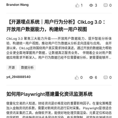
理标识发起，不用额外改解析脚本。 用Playwright写好金融资讯的解析逻辑
Brandon Wang
1
3
0
（标题、核心数据、发布时间），通过亮数据传入目标站点和解析规则。亮
数据自动处理访问验证和反爬拦截，返回结构化的资讯数据，省去二次清洗
的功夫。
【开源埋点系统｜用户行为分析】ClkLog 3.0 ：
开放用户数据能力，构建统一用户视图
ClkLog 3.0 聚焦三大能力升级——开放用户数据能力、提升智能分析体
验、构建统一用户视图，推动用户行为数据从分析走向连接与应用。 自开
源以来，ClkLog坚持围绕用户真实需求持续演进，通过开放的数据能力帮助
企业更全面地掌握用户数据，让数据真正服务业务。 伴随着企业对用户数
据应用需求不断深入，用户行为数据已经不仅需要被分析，更需要能够开放
给业务系统和智能应用使用，并形成统一的用户认知。 为此，ClkLog 正式
发布 3.0 版本，本次升级聚焦三大能力提升： ✧ 密钥管理：开放用户数据
开源
数据分析
能力，让企业业务系统更加灵活地调用和使用数据 ✧ AI数据助手：通过自然
语言理解和分析数据，帮助企业更高效地发现数据价值 ✧ 全域用户关联：打
yd_294888540
0
6
0
通多渠道用户身份，构建统一用户视图 ClkLog 3.0，将持续帮助企业从分
析用户行为，走向连接用户数据、理解用户价值。 一、数据开放能力升
级：让用户数据服务更多业务场景 在实际业务中，用户行为数据往往不仅用
如何用Playwright搭建量化资讯监测系统
于分析查看，还需要被业务系统、运营平台、第三方应用进一步使用。 为了
提升数据应用的灵活性， 3.0 新增【密钥管理】。 通过密钥管理，企业可以
做量化交易的人知道，财经资讯是价格变动的重要影响因子。在量化策略里
自主创建 API 密钥，并根据业务需求安全调用 ClkLog 开放接口。 支持：
加入金融资讯的系数，需要对新闻资讯进行实时采集。 Playwright是很适合
○ 业务系统调用用户行为数据 ○ 将分析结果展示在企业内部系统中 ○ 与第
做资讯采集的工具，由微软开发，能很好地处理页面渲染、元素定位和动态
三方应用进行数据连接 ○ 支撑更多自定义数据应用场景 让ClkLog不仅能够
内容抓取。但金融资讯站点多是动态渲染、有反爬限制，还常存在地域访问