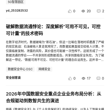
关键词进行回答 5 核心架构四：防重复、防漏与失败重试 高并发客服系统必
5G智慧园区
有效期-起 "quotationValidityEnd": "",//报价有效期-止
须默认网络和外部服务会失败 常见异常包括： 平台重复推送 服务重启 模型
"tenderDocumentPriceAmount": "",//标书售价(金额数字)
调用超时 平台发送接口失败 队列消费异常 网络短暂中断 因此需要至少设计
yd_253282532
0
20
2
"tenderDocumentPriceUnit": "",//标书售价(金额单位)
两层保护 5.1 幂等机制 可以使用message_id作为唯一键 示例： async def
"registrationFeeAmount": "",//报名费(金额数字) "registrationFeeUnit":
process_message(message): message_id = message["message_id"] if
"",//报名费(金额单位) "biddingSecurityAmount": "",//投标保证金(金额数字)
await redis.exists(f"msg:{message_id}"): return await redis.set( f"msg:
"biddingSecurityUnit": "",//投标保证金(金额单位) "caPaymentAmount":
破解数据流通悖论：深度解析“可用不可见，可控
{message_id}", "1", ex=86400 ) await handle_business(message) 这样即
"",//CA缴纳费用(金额数字) "caPaymentUnit": "",//CA缴纳费用(金额单位)
使平台重复推送，也不会重复回复 5.2 失败重试 可以根据失败次数做阶梯式
可计量”的技术密码
"tenderAgentServiceFeeAmount": "",//招标代理服务费(金额数字)
重试 第一次失败：30秒后第二次失败：2分钟后第三次失败：5分钟后连续
"tenderAgentServiceFeeUnit": "",//招标代理服务费(金额单位)
失败：进入异常队列 异常队列可以由人工或监控系统进一步处理 这套机制
"performanceSecurityAmount": "",//履约保证金(金额数字)
在数字经济时代，数据被喻为“新石油”，但这一比喻在落地时却遭遇了严峻
比“调用失败就结束”更适合大促场景 6 人机协同：自动回复并不是全部 AI客
"performanceSecurityUnit": "",//履约保证金(金额单位)
的现实挑战：石油被他人拿走就用完了，而数据如果直接交给他人计算，不
服系统真正稳定的关键，不是自动回复比例越高越好 更合理的方式是分层处
"announcementTypeCode": "2",//公告类型编码 "purchaseAgency": [//采
仅面临被复制、泄露的风险，其价值也可能被一次性榨干。这就形成了一个
理 场景 处理方式 商品参数 AI自动回复 活动规则 AI自动回复 发货时间 AI自
购单位&代理机构 { "companyName": "xx国际招标有限公司",//企业名称
数据流通的悖论——不共享则形成数据孤岛，共享则面临安全失控。 为了破
动回复 常规物流 AI自动回复 基础售后 AI先判断 强烈投诉 转人工 异常订单
"relateType": "2",//关系类型: 1-采购；2-代理 "creditNo":
解这一悖论，“数据可用不可见、可控可计量”的理念应运而生。这并非一句
转人工 敏感金额 转人工 高价值咨询 AI识别后人工跟进 这也是母语智能客服
"xxxxx10571092796XR" //统一社会信用代码 } ], "publishTime": "2023-
简单的商业口号，而是一套严密的密码学与系统工程技术体系，它正在重塑
更适合的使用方式 AI先处理高频、标准和重复问题，人工则负责需要判断和
01-17 00:00:00",//公告发布时间 "projectRegionProvinceCode":
数据要素市场的信任底座。 一、“可用不可见”：数据脱壳流转的技术魔术
数据安全中心 DSC
网络安全
协商的复杂情况 7 大促前的监控指标 大促架构不能只看“系统有没有挂” 还
"440000",//项目区域-省份-行政区划代码 "winCandidate": [//中标企业&候
“可用不可见”的核心在于实现数据的使用权与所有权的分离。即：参与多方
应该监控业务处理链路 建议至少关注： 消息进入量队列积压量平均处理时
选单位 { "bidSectionNumber": "2022-SZ-0055-01",//标段编号
协作计算时，各方只输出数据的“计算价值”，而不泄露数据的“明文内容”。
安全创客谈
0
17
0
间模型调用成功率平台发送成功率转人工率异常队列数量未处理消息数量 例
"bidItemName": "xxxx区块链基础服务平台项目(KF-2223-02)采购项目",//
实现这一目标，目前主要依赖三大核心技术： 1. 多方安全计算 多方安全计
如： if queue_size > 1000: send_alert("消息队列积压")if model_error_rate
标段名称 "companyName": "杭州xxx科技有限公司",//企业名称
算是“可用不可见”的密码学基石。其经典场景是“百万富翁问题”：两个百万
> 0.05: send_alert("模型调用失败率过高")if platform_send_error_rate >
"relateType": "3",//关系类型：3-候选人；4-中标人 "amount": "",//金额
富翁想知道谁更富有，但都不想透露自己的真实财富金额。MPC通过混淆电
2026年中国数据安全重点企业业务布局分析：从
0.03: send_alert("平台回复接口异常") 这些指标可以帮助团队提前发现系统
（中标类型为中标金额；候选类型为报价金额） "amountUnit": "",//金额单
路或秘密共享等密码学技术，将明文计算转化为密文计算。在数据协作中，
瓶颈 8 大促前建议的实践流程 从实施角度，可以把大促准备分成几个阶段
位 "creditNo": "xxxxx10MA2CC1X505" //统一社会信用代码 } ],
多方可以将各自的数据加密或分片后输入计算节点，计算过程在密文状态下
合规驱动到数智共生的演进
时间 主要任务 大促前2周 整理商品知识与活动规则 大促前10天 完成AI自动
"contactsPurchaseAgency": [//联系方式-采购单位&代理机构 { "phone":
完成，最终输出的结果也是加密或仅针对特定对象可见的明文结果。整个过
回复配置 大促前1周 模拟高并发咨询 大促前3天 检查重试、转人工和异常队
"",//电话 "relateType": "",//关系类型：1-采购单位、2-代理机构
程中，任何参与方都无法窥探到其他方的原始输入数据。 2. 联邦学习 如果
随着《数据安全法》与《个人信息保护法》的持续深化，以及人工智能大模