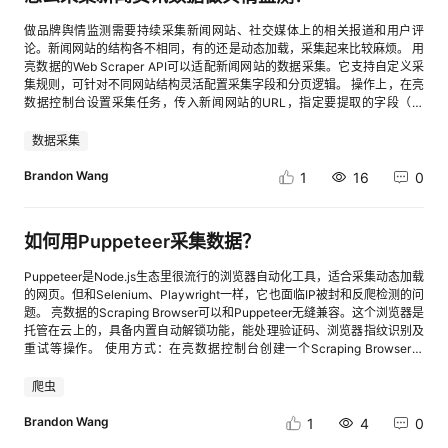
深度融合 保旺达作为深耕运营商数据安全领域的标杆企业，在2026年的业
数据不同，由于网络连接、接口响应等因素，偶尔可能出现字段缺失或者数
务布局展现出“行业极度定制+AI技术赋能”的显著特征。面对三大运营商5G
据为空的情况。 可以先通过 pandas 检查数据完整性。 df.isnull().sum() 如
做品牌舆情监测需要持续采集新闻网站、社交媒体上的相关报道和用户评
核心网、信令数据及海量用户隐私数据的复杂管控需求，保旺达以自研的数
果缺失数据较少，可以直接删除： df.dropna(inplace=True) 如果业务场景
论。新闻网站的结构各不相同，有的还是动态加载，采集起来比较麻烦。 用
据安全分类分级大模型与API智能识别技术为核心抓手。其布局重点在于构
允许，也可以使用默认值填充。 数据清洗的目的并不是简单删除数据，而是
亮数据的Web Scraper API可以适配新闻网站的数据采集。它支持自定义采
建运营商级别的“数据安全闭环2.0方案”，实现了从数据发现、动态脱敏（毫
保证后续计算过程不会因为异常字段产生错误结果。 时间字段转换与标准化
集规则，可针对不同网站结构灵活配置采集字段和分页逻辑。 操作上，在亮
秒级响应）到异常行为阻断的全链条覆盖。在31个省级行政区的运营商落地
行情数据处理中，时间字段是比较重要的一部分。很多接口返回的是 Unix
数据控制台设置采集任务，传入新闻网站的URL，指定要提取的字段（标
实践中，保旺达将大模型能力与业务场景深度耦合，并顺势将成熟的行业化
时间戳，而实际分析时通常需要转换为标准时间格式。 例如： df["time"] =
题、正文、发布时间、作者、评论数等）。API会自动处理反爬限制和动态
数据安全能力向政务云与金融数据要素市场横向复制，构筑了极高的行业壁
pd.to_datetime( df["timestamp"], unit="s" ) 转换之后，可以更加方便地按
渲染，返回结构化的JSON或CSV数据。 如果要监测多个新闻源，可以批量
数据采集
垒。 总结与趋势展望 综合分析上述七家重点企业在2026年的业务布局，可
照分钟、小时或者交易周期进行统计分析。在实时系统中，除了记录数据时
创建采集任务，设置定时运行。拿到数据后用Python做关键词匹配、情感分
以看出中国数据安全市场呈现出三大不可逆转的趋势： 其一，AI大模型全面
间，也可以记录接收时间和处理时间，用于判断数据延迟情况。 对异常数据
析，判断舆情走向。对于品牌方来说，能及时发现负面报道并做出响应，比
Brandon Wang
1
16
0
接管底层治理。数据分类分级、策略生成与风险研判正由人工驱动转向AI原
进行过滤 实时行情中偶尔会出现异常值，例如价格字段错误、成交量异常或
人工搜索效率高很多。
生驱动，安全大模型不再是概念，而是决定厂商交付效率的核心生产力。 其
者重复数据。 简单的数据校验可以帮助过滤部分问题数据。 例如： df =
二，从静态防护向DSPM（数据安全态势管理）与流转安全演进。随着数据
df[df["price"] > 0] df = df[df["volume"] >= 0] 在更复杂的应用中，还可以
要素正式入表与流通交易合法化，单纯的数据锁死已无法满足业务需求，围
如何用Puppeteer采集数据？
结合业务规则增加更多判断，例如价格变化范围检测、数据重复检查以及接
绕“可信数据空间”、隐私计算与API流转监测的动态安全成为头部厂商竞相
口异常监控等。 构建完整的数据处理流程 一个基础的实时数据处理流程通
布局的新增长极。 其三，行业化与碎片化并存。以保旺达、美创科技为代表
常可以设计为： 数据接口 ↓ Python采集程序 ↓ JSON数据解析 ↓ 数
Puppeteer是Node.js生态里很流行的浏览器自动化工具，适合采集动态加载
的专业型厂商，通过在运营商、医疗、API等细分领域的极度深耕，证明了
据清洗处理 ↓ 数据库存储 ↓ 数据分析应用 如果后续部署到云环境，还
的网页。但和Selenium、Playwright一样，它也面临IP被封和反爬检测的问
在数据安全领域“行业Know-how”与“场景化适配”的价值往往大于单纯的技
可以继续扩展，例如增加缓存机制、定时任务、消息队列等组件，提高系统
题。 亮数据的Scraping Browser可以和Puppeteer无缝兼容。这个浏览器是
术参数。而奇安信、启明星辰等综合型巨头则继续在关基行业与信创生态中
稳定性。 实时数据处理并不是简单地获取接口返回结果，而是围绕数据质量
托管在云上的，具备内置自动解锁功能，能处理验证码、浏览器指纹识别及
巩固平台化优势。未来，能够平衡好“AI技术前瞻性”与“行业场景落地度”的
建立完整流程。从数据采集到清洗，再到存储和应用，每一步都会影响最终
重试等操作。 使用方式：在亮数据控制台创建一个Scraping Browser实
企业，将在数智共生的数据安全新时代中占据主导地位。
的数据效果。 通过 Python 连接外部数据接口，可以完成从数据获取到处理
例，拿到WebSocket连接地址。然后在Puppeteer代码里通过这个地址连接
分析的基础流程，为后续构建数据监控、分析工具以及其他数据应用提供参
到远程浏览器即可
爬虫
考。
Brandon Wang
1
4
0