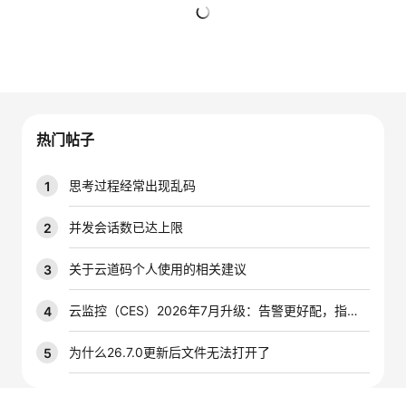
的
Programs
发
者
暂无回复
支
者
我
持
学
的
我
热门帖子
我
堂
博
的
我
思考过程经常出现乱码
1
的
我
客
论
的
我
我
并发会话数已达上限
2
技
的
坛
圈
的
我
的
我
关于云道码个人使用的相关建议
3
术
云
子
直
的
我
课
的
我
云监控（CES）2026年7月升级：告警更好配，指标更好查，插件更好装
4
支
声
播
活
的
程
认
的
我
为什么26.7.0更新后文件无法打开了
5
持
建
动
关
证
实
的