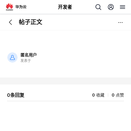
开发者
帖子正文
返
回
匿名用户
发表于
加
载
个
失
败
我
人
0条回复
0
收藏
0
点赞
我
的
主
我
的
开
页
我
的
开
发