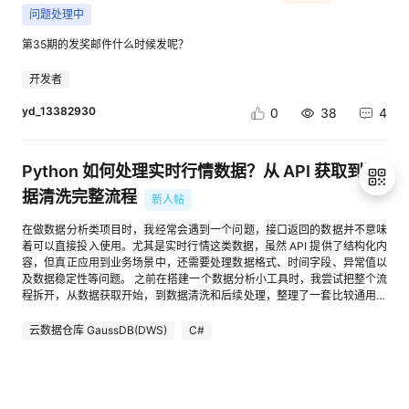
有效降低消息积压、重复处理和漏回的风险 无论采用自研还是第三方服务，
"http://www.xxxx.com/info-298058336.html?companyId=32",//招投标公
境，必须防范越权访问、滥用和违规流转。 1. 动态访问控制与数据沙箱 传
数据出境合规、跨境数据流动监管方面推出了针对性解决方案。此外，奇安
问题处理中
GitCode项目页面，可一键调用华为开发者空间的云开发环境，实现代码的
都建议把系统稳定性、知识准确性和人机协同能力放在同等重要的位置 AI客
告原文链接 "projectRegionCityCode": "440300" //项目区域-城市-行政区
统的访问控制是一次性授权，而“可控”要求实现细粒度的动态管控。这通常
信将安全大模型全面注入数据安全治理体系，实现了数据分类分级、敏感数
云端编译、调试与运行，提升开发效率；②智能项目同步，通过华为开发
服真正的价值，不只是大促期间多回复几条消息，而是在咨询高峰下仍然保
划代码 } ] } }
依赖于基于属性的访问控制模型，结合用户的身份、时间、地点、设备状态
据识别与风险研判的自动化跃升。 二、 启明星辰：政务与运营商双引擎驱
第35期的发奖邮件什么时候发呢？
者空间的项目同步能力，GitCode仓库可一键同步至云端主机，支持开发者
持消息可追踪、回复可控制、异常可兜底 参考资料 Kafka 官方文档
等动态上下文进行实时鉴权。同时，数据计算必须在受限的“数据沙箱”中进
动的国资重镇 依托中国移动的背景，启明星辰在2026年的业务布局呈现出
直接在云端进行代码阅读、修改与调试；③依托华为开发者空间的开发者
RabbitMQ 官方文档 FastAPI 官方文档 Redis Streams 文档 电商平台开放
行。沙箱为计算任务提供了一个封闭的运行环境，开发者的代码可以在沙箱
强烈的资源整合特征。其战略重心牢牢锚定政务云与运营商两大基本盘。在
开发者
社区与流量资源，GitCode的用户活跃度得到大幅提升，同时实现开源项目
接口与消息推送规范
内运行并读取数据，但严禁将数据通过任何接口（如网络复制、剪切板、另
技术演进上，启明星辰以“九天·泰合”安全大模型为核心，构建了超大规模异
的“一键云上部署”，降低开源成果的落地门槛。 点击查看：cid:link_1 六、
存为）导出沙箱外部，从而实现了计算逻辑与原始数据的物理隔离。 2. 区块
构数据环境下的数据安全态势感知与管控平台。其业务布局的重点在于解决
yd_13382930
0
38
4
协同编程 多角色适配：不同类型、不同场景的开发者有着差异化的需求，华
链与智能合约 “可计量”的关键在于不可抵赖的记账与自动化的契约执行。区
智慧城市、省级大数据中心面临的海量数据流转与跨域共享安全问题。通过
为开发者空间通过多角色适配与全球化服务，提供个性化的开发体验。针对
块链以其不可篡改的特性，成为了数据流通的“超级账本”。每一次数据调
100%国产化适配的信创数据安全一体机，启明星辰在政务涉密高密级专网
个人开发者，平台提供基础会员免费资源包，支持轻量化开发、学习实践等
用、计算任务提交、结果输出，都可以作为一笔交易上链存证。同时，通过
及央企核心数据管控场景中构建了极高的壁垒。 三、 安恒信息：AI原生与
核心需求，满足个人项目研发与技术探索的诉求；针对企业开发者，企业会
Python 如何处理实时行情数据？从 API 获取到数
智能合约可以编写自动执行的商业规则：例如当调用方账户余额充足且具备
数据要素流通的先行者 安恒信息在2026年的布局带有强烈的“AI原生”与“数
员可享受专属技术支持、定制化解决方案与销售咨询服务，适配团队协作、
权限时，合约自动触发数据沙箱的计算任务，计算完成后自动从调用方扣除
据要素”标签。其以“恒脑”安全垂域大模型与AiDSC平台为抓手，将AI能力直
据清洗完整流程
大型项目研发等复杂场景，助力企业提升研发效率与创新能力。 总结 华为
新人帖
相应费用并结算给数据提供方。这不仅实现了调用次数、计算资源消耗的精
接转化为数据分类分级效率与自动化治理水平的跃升。在业务拓展层面，安
开发者空间不仅是一站式“开发工具平台”，更是“企业级研发生态的基建伙
确计量，还实现了“按需付费、价值变现”。 3. 隐秘水印与全链路溯源 为了
恒信息敏锐捕捉到了数据要素市场化改革的红利，重点布局“可信数据空间”
在做数据分析类项目时，我经常会遇到一个问题，接口返回的数据并不意味
伴”——从工具资源的无缝供给到AI赋能的效率革新，从全周期的成长支持到
兜底安全，“可控”还需要具备事后追责能力。在数据被计算或结果输出之
与隐私计算技术。其业务不再局限于防泄密与防篡改，而是向“数据可用不
着可以直接投入使用。尤其是实时行情这类数据，虽然 API 提供了结构化内
安全合规的坚实保障，再到开源生态的共建共享与个性化的体验适配，华为
退
前，系统会在数据中嵌入不可见的水印信息。一旦发生数据泄露，可以通过
可见、可控可计量”的流通安全方向延伸，在医保数据共享、工业数据要素
容，但真正应用到业务场景中，还需要处理数据格式、时间字段、异常值以
开发者空间以多维度的优化升级，重新定义了开发者服务的核心价值。 未
出
提取水印信息，精准定位泄露源头、时间节点和责任人。结合全链路日志审
交易等新兴场景中占据了先发优势。 四、 深信服：轻量化与云交付的下沉
及数据稳定性等问题。 之前在搭建一个数据分析小工具时，我尝试把整个流
来，华为开发者空间将持续深耕技术创新与生态共建，以更优质的服务、更
计，构建起事前防御、事中控制、事后追查的完整闭环。 三、结语：从技术
登
渗透者 区别于重资产的大型平台，深信服在2026年的数据安全业务布局主
程拆开，从数据获取开始，到数据清洗和后续处理，整理了一套比较通用的
丰富的资源、更便捷的体验，成为全球开发者成长路上的同行者与赋能者，
孤岛走向信任网络 “可用不可见”是防御与计算的平衡，“可控可计量”是监管
打“极简与融合”。其将数据安全能力深度融入SASE（安全访问服务边缘）
录
方法。通过这个过程可以发现，实时数据处理的重点并不只是调用接口，而
共同推动技术创新与产业升级。
与流通的协同。两者结合，实际上构建了一个由密码学、硬件隔离、访问控
架构与终端DLP之中，主打轻量化部署与快速交付。深信服的业务重心向中
是如何让获取的数据变得稳定、可靠并且方便使用。 从 API 获取实时数据
云数据仓库 GaussDB(DWS)
C#
制和分布式账本交织的“技术信任网络”。在这个网络中，数据终于摆脱了“只
小企业、医疗基层机构、教育及连锁零售行业倾斜。通过云原生交付和一体
实时数据项目通常需要一个稳定的数据输入源。目前很多数据服务都会通过
能看不能碰”的陈列品命运，成为了真正可交易、可流通、可计价的生产要
化运营，深信服解决了下沉市场缺乏专业安全运维人员的痛点，以高性价比
REST API 提供接口，程序可以通过 HTTP 请求获取返回结果。 Python 中
keddyyoung
0
7
0
素。这种技术范式的普及，正为医疗联合诊断、金融机构联合风控、跨政务
和快速响应构建了庞大的客户基盘，在中小微企业的数据合规基础防护市场
使用 requests 库即可完成基础的数据请求。 import requests url =
数据协同等高价值场景的爆发奠定最坚实的地基。
中占据主导地位。 五、 美创科技：韧性架构与数据库安全的垂直深耕者 作
"https://quote.alltick.co/api/stock" response = requests.get(url)
为专业型厂商的代表，美创科技在2026年依然围绕“数据”这一核心资产深