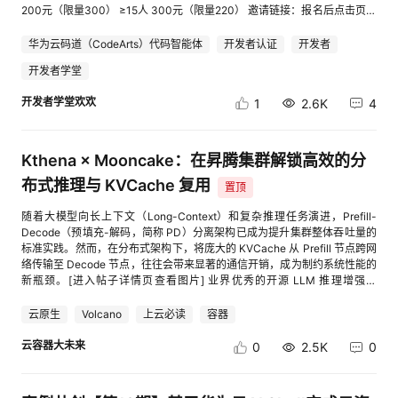
过需要了解的是，由于对象桶本身的对象语义限制（不支持追加写、随机
200元（限量300） ≥15人 300元（限量220） 邀请链接：报名后点击页面
写），obsfs 通过 FUSE 层模拟了文件操作。任何“修改”在后台实际是“新对
【分享有礼】按钮生成专属邀请链接 邀请人参与流程：①活动报名→②分
象覆盖旧对象”的适配行为。因此，它更适用于顺序读写的场景，而非高并
享有礼→③一键开通华为云码道→④下载安装并体验华为云码道产品（需
华为云码道（CodeArts）代码智能体
开发者认证
开发者
发、小文件频繁读写的数据库类应用。 | 实战：三步挂载，体验新能力 如何
Tokens消耗＞0）或完成华为云码道微认证任意一个任务（认证对应课程学
快速体验这个新能力？以下是将一个 OBS 对象桶挂载到本地的具体操作步
开发者学堂
习进度100%或通过华为云码道微认证并获取证书） 被邀请人参与流程：①
骤。 1. 获取与安装 obsfs obsfs 支持直接下载和编译两种方式。详细步骤参
通过好友分享的专属链接活动报名→②首次一键开通华为云码道→③下载
开发者学堂欢欢
考官网： 方式一：下载并安装obsfs 方式二：通过编译生成obsfs 2. 初始化
1
2.6K
4
安装并体验华为云码道产品（需Tokens消耗＞0）或完成华为云码道微认证
访问密钥 创建一个密钥文件，用于存放你的 OBS 访问密钥（AK/SK），并
任意一个任务（认证对应课程学习进度100%或通过华为云码道微认证并获
设置权限为 600 以确保安全。 初始化访问密钥 3. 执行挂载命令 挂载命令格
取证书） 【活动规则】 1、活动对象：华为云注册且完成实名认证的用户
式： ./obsfs obs桶名 本地挂载目录 -o url=区域终端节点地址 -o
均可参加；活动有效邀请成功后，邀请人可获得相应奖励。 2、邀请人需满
Kthena × Mooncake：在昇腾集群解锁高效的分
passwd_file=密钥文件路径 -o bucket_type=object -o multipart_size=128
足以下全部条件，完成有效邀请任务后才可以获得对应激励： （1） 登录活
-o 其他挂载参数 假设你有一个名为 my-obs-bucket 的 OBS 对象桶，想挂
布式推理与 KVCache 复用
动页面且“活动报名”成功，点击页面“分享有礼”生成专属邀请链接或二维
置顶
载到本地 /mnt/obs 目录。执行以下命令即可： ./obsfs my-obs-bucket
码，成为邀请人；分享邀请二维码/链接给好友，被邀请好友通过专属链接完
/mnt/obs -o url=obs.cn-south-1.myhuaweicloud.com -o
随着大模型向长上下文（Long-Context）和复杂推理任务演进，Prefill-
成报名。 （2）一键开通华为云码道，下载安装并体验华为云码道产品（需
passwd_file=/etc/passwd-obsfs -o bucket_type=object 注意这里的关键
Decode（预填充-解码，简称 PD）分离架构已成为提升集群整体吞吐量的
Tokens消耗＞0）或完成华为云码道微认证任意一个任务（认证对应课程学
变化：-o bucket_type=object 参数，用于显式声明挂载的是对象桶。这是
标准实践。然而，在分布式架构下，将庞大的 KVCache 从 Prefill 节点跨网
习进度100%或通过华为云码道微认证并获取证书） 3、被邀请人需在活动
使用新能力时必须指定的参数，用以区分以往的并行文件系统挂载。 挂载成
络传输至 Decode 节点，往往会带来显著的通信开销，成为制约系统性能的
期间内满足以下全部条件，才被记录为1个【有效邀请】： （1）通过好友专
功后，执行 df -h 就能看到你的对象桶已作为一个文件系统挂载在本地。之
新瓶颈。[进入帖子详情页查看图片] 业界优秀的开源 LLM 推理增强系
属链接报名成功后，点击活动页面上一键开通华为云码道（被邀请人必须是
后，无论是 cp、mv、rm 等常规文件操作，还是你的应用程序通过标准文件
统 Mooncake 凭借其对 KVCache 的全局池化管理与跨节点复用能力，有
首次开通），如该被邀请人之前已经开通/激活/下载华为云码道则不属于有
接口读写数据，都会直接映射到 OBS 桶中。 | 核心设计解析：对象桶挂载
效解决了这一难题。作为一款云原生环境下的分布式推理负载编排引擎，
效邀请，每个华为云账号仅可被有效邀请一次。 （2）被邀请人需要首次开
云原生
Volcano
上云必读
容器
的工作原理与注意事项 理解 obsfs 对象桶模式的设计逻辑，能帮助你更好地
Kthena 在 v0.4.0 版本中已全面支持基于 vLLM 和 Mooncake 的 PD 分离
通华为云码道，下载安装并体验华为云码道产品（需Tokens消耗＞0）或完
使用它，避免踩坑。 1. 回写模式与数据持久性 对象桶挂载采用回写模式。
部署，并深度针对华为昇腾（Ascend）NPU 集群进行了硬件级优化。 ▍解
云容器大未来
成华为云码道微认证任意一个任务（认证对应课程学习进度100%或通过华
0
2.5K
0
数据会先写入本地临时文件（由 tmpdir 或 use_cache 控制）。在默认情况
决 KVCache 传输痛点：Mooncake 的核心价值 在传统的 PD 分离方案中，
为云码道微认证并获取证书） 4、奖励说明： （1）邀请人在活动期间，每
下，只有当应用调用 close() 关闭文件时，才会触发实际上传，close() 返回
每次请求都需要在节点间进行点对点的 KVCache 搬运。而 Kthena 引入
个【有效邀请】可获得20元云资源代金券，有效邀请≥5人才可申请奖励；
成功表示数据已持久化到 OBS。因此，进程异常退出（如 kill -9、断电）可
Mooncake 后，系统具备了以下关键能力： 全局 KVCache 池化：将集群
被邀请人及邀请人同时还可在开发者成长中心领取更多积分兑换更多激励。