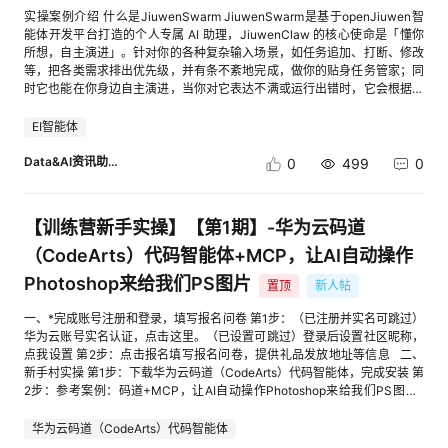
例介绍：本案例主要介绍AI Shell的基础使用，轻松实现云资源管理、云服
即用的分布式推理负载编排解决方案，旨在以客观的工程指标提升 LLM 在
实操案例介绍 什么是JiuwenSwarm JiuwenSwarm是基于openJiuwen智
务运维及应用部署。 2、案例名称：AI Shell：云资源智能监控与故障快速响
生产环境中的实际运行效率。 了解完整的部署指南与架构细节，欢迎访
能体开发平台打造的个人专属 AI 助理，JiuwenClaw 的核心使命是「懂你
应 cid:link_1 案例介绍：针对企业云运维普遍存在监控盲区、故障响应滞
问 Kthena [3]官方文档或访问 GitHub 仓库 (volcano-sh/kthena[4])。 相
所想，自主演进」。针对你的各种复杂输入场景，如任务追加、打断、修改
后、性能数据分散、缺乏趋势预测、告警配置混乱等核心业务痛点，依托 AI
关链接： [1] Deepseek-v4部署脚本 modelserving:cid:link_0 [2]
等，把各类需求排出优先级，并有条不紊地完成，做你的贴身任务管家；同
Shell 和华为云 CES 监控技能，实现 ECS 实例实时监控、性能分析、智能
Deepseek-v4部署脚本 router: cid:link_1 [3] Kthena官网:
时它也能在你身边自主演进，当你对它表达不满或运行出错时，它会根据你
告警、故障快速响应全流程自动化，有效提升运维效率，保障业务连续性。
https://kthena.volcano.sh/ [4] volcano-sh/kthena GitHub: cid:link_3 欢
的反馈自动调整相应技能，全心全意为你服务。 实操内容概述 本案例将指
3、案例名称：AI Shell对话OBS，存储管理“说”着搞定 cid:link_2 案例介
迎Star★，Fork，来 Kthena 社区一起玩转LLM推理！ [进入帖子详情页查
导开发者从零开始，完成JiuwenSwarm的安装，并使用technical-blog-
EI智能体
绍：本案例通过华为云AI Shell智能命令行工具，以自然语言驱动云资源编
看图片] 关注魔方公众号，获取更多前沿资讯 添加社区小助手k8s2222，进
generator技能输出一篇小红书推文。全程约5-10分钟，开发者将完整体验
排，让开发者用“说”的方式即可完成华为云OBS对象存储的全生命周期管
入技术交流群 [进入帖子详情页查看图片]
AI智能体辅助办公的全流程。 应用场景 在办公场景中，宣传推文编写是常
Data&AI资讯助手
0
499
0
理，实现从“命令行专家”到“自然语言大师”的华丽转身，让云资源运维真正
见需求，但传统方式需要耗费大量时间进行资料收集、内容编排。本案例基
从“技术门槛”走向“人人可用”。 4、案例名称：AI Shell 企业级实战：成本管
于小红书宣传短文这一典型场景，演示如何借助AI智能体实现宣传短文的自
控与 FinOps 落地实践 cid:link_1 案例介绍：针对企业云运营普遍存在账单
动化生成，大幅提升宣传效率。 解决的问题 效率问题：传统宣发推文制作
对账效率低下、成本分摊界定模糊、优惠券投放损耗、云资源闲置、成本预
【训练营新手实操】【第1期】-华为云码道
耗时耗力，资料调研往往需要数小时甚至数天 内容问题：缺乏专业资料支
判能力缺失等核心业务痛点，依托 AI Shell 实现全流程自动化账单稽核、精
撑，内容空洞或存在信息偏差 开发者收获 完成本案例实操后，开发者将获
（CodeArts）代码智能体+MCP，让AI自动操作
细化成本分摊核算、云资源智能调度优化、优惠券全生命周期精细化管控及
得： 1. 一份可直接使用的小红书宣发流程：指定主题，自动完成小红书推文
智能化成本趋势预测，有效盘活存量云资源，显著提升企业云资源综合利用
Photoshop来给我们PS图片
置顶
新人帖
撰写与发布 2. AI办公思维：理解智能体辅助办公的工作模式，可迁移到其他
率。 >>>>>>>>更多案例可点击访问开发者空间案例中心 >>>>>>>>>点
文档生成场景 3. 效率提升认知：体验AI赋能办公的价值，为后续深度使用奠
击访问Gitcode下载案例模板 注意：案例手册请大家一定要按照案例模版的
一、*完成账号注册和登录，填写报名问卷 第1步：（已注册并实名可跳过）
定基础 前置准备 Windows 10/11操作系统 MaaS服务API Key，文本生成和
格式进行编写 注意：案例手册请大家一定要按照案例模版的格式进行编写
华为云账号实名认证，点击这里。（已设置可跳过）登录后设置社区昵称，
图片生成 华为云MaaS平台大模型Tokens福利领取： 1）方式一：登录华为
注意：案例手册请大家一定要按照案例模版的格式进行编写 Ø活动流程
点我设置 第2步：点击报名填写报名问卷，提供礼品发放地址等信息 二、
开发者空间，参考案例《华为开发者空间 - ModelArts Studio大模型通用代
（全年征集，每月一期评选） 投稿时间：2026年6月30日-7月17日 联合评
新手村实操 第1步：下载华为云码道（CodeArts）代码智能体，完成安装 第
金券领取使用指导》中的“二、 开通MaaS平台大模型”章节内容领取代金
审：2026年7月17日-7月22日 奖项公示：2026年7月22日-7月23日 奖励发
2步：参考案例：码道+MCP，让AI自动操作Photoshop来给我们PS图片
券，下述案例以配置glm-5.1和qwen-image为例，建议在此开通这两个模
放：获奖名单公布后15个工作日内发放 Ø 投稿规则： 注意：案例中使用到
三、活动规则 根据参考案例，进行实操，将实操截图，发布在下方评论区。
型，获取相关的API地址、模型名称和API Key，并保存好。 2）方式二：登
的附件，需要以附件形式上传到文章帖中 文档类投稿： 1）文档包含案例场
实操截图需完整显示代码界面+用户名，将用于后续识别盖楼用户，获奖公
华为云码道（CodeArts）代码智能体
录华为开发者空间，参考案例《华为云MaaS平台大模型Tokens领取使用指
景和方案以及用到的华为云产品或者开源框架简述。2）文档包含开发过程
布，奖品发放等；显示示例如下： [进入帖子详情页查看图片] 四、活动流