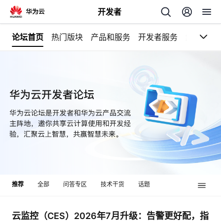
开发者
论坛首页
热门版块
产品和服务
开发者服务
解决方案
返
回
个
我
人
我
的
主
推荐
全部
问答专区
技术干货
话题
我
的
开
页
我
的
开
发
云监控（CES）2026年7月升级：告警更好配，指