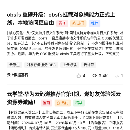
低，访问 8 使用云开发环境 每周 +30 低，打开即用 9 创建云开发环境（首
议
注
次） 一次性 +50 低，简单配置下 二、走通流程（演示） 先登录：开发者成
验
收
长中心 STEP 1 实名认证 +50 点击 去完成 根据页面要求完成实名认证 [进入
obsfs 重磅升级：obsfs挂载对象桶能力正式上
帖子详情页查看图片] STEP 2 连续签到，每天签到 +10 成长中心右上角 签
藏
到 [进入帖子详情页查看图片] STEP 3 首次开通码道，用智能问答对话一下
线，本地访问更自由
置顶
热门
推荐
+80 首次开通，点击 去完成 [进入帖子详情页查看图片] 开通后 打开码道 右
下角对话框进行对话 [进入帖子详情页查看图片] STEP 4 发一篇博客 +60 点
| 核心变化：从“仅支持并行文件系统”到“同时支持对象桶&并行文件系统” 对
击 写博客 发表 STEP 5 报名一个开发者活动 +10、开发者空间来个丝滑小
于许多开发者而言，obsfs 一直是连接本地文件系统与华为云 OBS的关键工
连招+100 开发者活动：选个感兴趣的活动 报个名 开发者空间小连招：①
具，但在过去，其“不支持挂载对象存储桶”的限制，让不少习惯使用标准对
进入页面 ② 创建云开发环境 ③ 点 开机 [进入帖子详情页查看图片] [进入
象存储（OBS Bucket）的开发者感到困扰，不得不在数据访问方式上做出
帖子详情页查看图片] STEP 6 攒够分，换代金券 去成长中心页面下方 进行
妥协。近期，华为云 OBS 服务对 obsfs 工具进行了重大升级，正式支持将
兑换 STEP 7 代金券抵扣 Token 消耗 兑换成功后，自动激活，代金券会直
标准的对象存储桶挂载至本地文件系统。这一改变，意味着开发者现在可以
接发到 账号 里 根据自己的需要抵扣调用大模型的费用账单，或者买Token
像访问本地目录一样，直接操作对象存储桶中的海量数据，为 AI 训练、大
云原生
对象存储服务 OBS
上云必读
云计算
Plan 个人版套餐直接抵扣 三、一个月能攒多少 当你马上就要用代金券：上
数据分析等场景提供了全新的存储访问路径。这一变化最直接的影响是： 覆
面几个任务做一遍立马能兑20元 连续完成8天：能兑100元 按月做完，可薅
盖更广的使用场景：你可以直接对项目中已有的、正在使用的对象桶进行操
云上数据基石
4
3.4K
1
330元： 一次性的 +150 每日可做的 +100 × 30 = 3000 每周可做的 +60
作，无需为了使用 obsfs 而额外创建或迁移数据到并行文件系统。 降低使用
× 4 = 240 Tips：可以用agent自动跑任务，解放双手
门槛：使得更多开发者可以零成本地尝试用本地文件系统的方式管理云上对
象存储。 | obsfs 对象桶挂载：能解决什么问题？ 简单来说，obsfs 是一款
云学堂·华为云码道推荐官第1期，邀好友体验领云
基于 FUSE 的文件系统工具，它的核心价值在于零代码改造。无论是日志收
集脚本、数据处理任务，还是传统的 Web 应用，都无需修改任何文件读写
资源券激励！
置顶
热门
精华
逻辑，就能将数据持久化到 OBS。 新能力带来的典型适用场景包括： 日
志、归档数据的自动上传：将本地日志目录挂载为 OBS 桶，新产生的日志
【有效邀请人数公示】工作日每周二、周五下午18点前在本论坛贴公示有效
文件自动进入云存储。 数据分析与处理的输入输出：在 Spark、Hadoop 等
邀请人数，有效邀请人数名单见本论坛贴附件1，PC端下载后查看！ 【活
计算任务中，直接将 OBS 作为数据源和结果存储池。 遗留系统的存储云
动时间】2026年 07月 08日 - 2026年 08月 10日 【活动报名】立即报名
化：对于难以改造的老旧应用，通过挂载方式无缝将数据迁移至 OBS。 不
【活动福利】 有效邀请人数 云资源代金券 ≥5人 100元（限量300） ≥10人