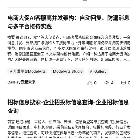
推文，完整流程包括： 步骤 功能 说明 下载安装 一键部署 无需配置环境，
识库共享，支持将自定义的本地知识库或创建的第三方知识库共享给他人查
页查看图片] [进入帖子详情页查看图片] Step 4：配置OpenClaw的模型
部署MCP并提供配套技术案例，打造开发者智能AI应用开发平台。立足于开
快速上手 配置主对话模型，视觉模型 自定义大模型服务 需要准备大模型服
看、使用 业务价值：可在当前租户下的所有团队间共享使用，便于团队多成
OpenClaw需要使用用户订阅的模型接口，目前Skill支持用户选择华为云
发者的体验提升，华为开发者空间从工具与资源的易获取性、开发效率与易
务的API Key 输入指令 前端输入框直接输入 需要说明宣传推文主题，参考
员快速调用，更高效地利用知识库，可提升协作与效率。（备注：不支持跨
（MaaS）or豆包（火山引擎）模型提供商。 （注：推荐领取专属代金券，
用性、学习与成长支持、国产信创适配、开源框架对接、及协同编程六大维
电商大促AI客服高并发架构：自动回复、防漏消息
对象信息（可选） 登陆小红书，并发布帖子 用户验证与笔记发布 小红书笔
租户共享） [进入帖子详情页查看图片] [进入帖子详情页查看图片] 2）支持
可免费领取百万token，还能获得1元购千万Tokens优惠。获取链接：
度进行深度优化，实现更多入口、更快拉起、更多权益、更好的体验。通过
记发布 JiuwenSwarm核心优势 1. 多智能体协同：基于Swarm Team、
通用知识库的接入：提供统一的接入规范，连接General知识库 业务价值：
cid:link_2） [进入帖子详情页查看图片] 此处以选择华为云MaaS为例，并输
技术赋能与生态贡献，成为广大开发者的技术同行partner。 [进入帖子详情
与多平台接待实践
Swarm Skill、Swarm Skill Hub、Swarm Skill自演进，构建完善协同工程
帮助用户快速接入自开发的知识库，以实现密钥鉴权、数据查询、知识检索
入相关的配置信息：API Key:
页查看图片] 一、工具与资源的易获取性 华为开发者空间以全栈集成、免费
体系，实现“单智能体好用-多智能体协同-团队能力沉淀-团队能力演进”的完
等业务逻辑。 [进入帖子详情页查看图片] 3）单个智能体/工作流挂载知识
8ilQs6bDCeirqGDOFiJXsMK4nZGqH9wODNVqJpuioTU**************
赋能、多端协同为核心，构建了无壁垒的开发资源体系。 （1）在工具链集
摘要 每逢618、双11等大促节点，电商客服系统都会面临咨询量激增、平台
整闭环。 2. 任务自主管理：用户可以随时对任务进行动态打断、追加和修
库数量拓展，最多可添加10个知识库（企业版） 业务价值：提升知识库挂
**_**, 模型名称:deepseek-v3.1 注：大家先按照图中的选项选择其他，然后
成方面：平台整合了CodeArts IDE、ModelArts Studio、AI Notebook、
消息并发、外部接口限流和人工接待压力上升等问题 如果仍然采用同步调用
改。任务执行过程中，实时展示当前任务状态，中途打断或追加，也可以灵
载能力，丰富智能体的“外挂书架”的延展技能。 [进入帖子详情页查看图片]
根据提示在输入框中填写API Key和模型名称，因为在我自己调试的时候发
Astro低代码平台等核心工具，覆盖从代码编写、调试、测试到AI模型训练、
模型、同步查询商品信息、同步发送回复的串行架构，很容易出现请求堆
活地重新规划与更新任务列表，不必等待前述任务完成。 3. Skills自主演
4）知识库KooSearch支持三方Embedding模型（企业版） 用户在开通
现，选择第一和第二的选项，智能体可能会出现直接跳过配置往下走，导致
部署的全流程开发场景。其中，CodeArts IDE预置鸿蒙、昇腾专属开发环
积、消息延迟甚至漏回 本文从架构设计角度，介绍一种适用于电商大促场景
进：基于openJiuwen自演进框架，支持Skills自主演进。比如某次工具调用
KooSearch后，如果需要在AgentArts中使用自定义Embedding/精排模型，
配置失败的可能！后续我将优化一下skill解决这个问题... [进入帖子详情页查
境，开发者无需手动配置，即可一键拉取代码仓并开展远程调试，大幅减少
的AI客服处理链路，包括统一消息接入、异步队列削峰、知识库检索、人机
失败，或者用户说了“不对”、“换个方式”，系统会主动记录这些执行错误和
先在KooSearch中进行配置。配置时，模型类型选择 “搜索Embedding/精排
看图片] 随后Agent会创建OpenClaw的配置文件，此处可能执行Python配
环境适配成本；Astro低代码平台则以可视化拖拽能力，为业务型开发者提
协同、失败重试和多平台聚合，并结合代码示例给出可复用的实现思路 1 背
反馈，分析根因，生成针对性的改进建议。同时，会向用户弹出演进审批窗
模型”。配置指导文档，请点击 业务价值：集成企业版用户在koosearch平
置脚本，也可能直接写配置文件。（Windows场景优选直接写配置文件）
供快速构建应用的捷径。 [进入帖子详情页查看图片] （2）为降低开发门
景与定位 电商AI客服在日常低并发场景下，最简单的实现方式通常是： 平
AI开发平台ModelArts
ModelArts Studio
AI Gallery
口，所有更新由用户自己决定。 4. 上下文压缩和卸载：通过上下文卸载
台的模型资源，支持更灵活的模型选用。 [进入帖子详情页查看图片] [进入
(图为直接写配置文件) [进入帖子详情页查看图片] (图为执行python脚本) [进
槛：平台推出了免费资源包：180小时云开发环境、100万次云函数调、鸿
台消息 ↓服务端接收 ↓查询商品知识 ↓调用大模型 ↓生成回答 ↓发送平台
（Context Offload）机制，有效节省成本，同时支持实时展示当前上下文状
帖子详情页查看图片] 四 组件库-插件 1）插件导入能力增强，支持符合
入帖子详情页查看图片] Step 5：启动OpenClaw 生成OpenClaw
蒙云手机、云数据库、MaaSTokens、2小时免费AI Notebook等基础权益
消息 这套流程在咨询量稳定时可以正常运行 但进入大促阶段以后，系统往
CallFay云起未来
0
4
0
态，用户可以清晰看到压缩前后的上下文长度和压缩比。 5. 记忆随行：通过
OpenAPI3.0规范的JSON文件导入 业务价值：简化插件配置流程，实现自
dashboard链接，访问该链接即可打开OpenClaw Web界面 [进入帖子详情
免费开放，让个人开发者与初创团队无需投入额外成本即可开展项目研发。
往会同时面临几个问题： 多个平台同时进入大量用户消息 商品、订单和物
分层持久化记忆系统，实现身份、场景、操作轨迹的全维度长效存储与智能
动解析文件内容，避免繁琐的手动录入，提高配置效率。 [进入帖子详情页
页查看图片] 图为OpenClaw界面： [进入帖子详情页查看图片] 最后，大家
同时，免费开放昇腾NPU算力，支持AI推理任务高效运行，例如
流接口请求快速增加 大模型调用延迟累积 平台回复接口出现频控 服务重启
检索，保障跨会话交互的连贯与精准。 参考链接 openJiuwen官网：
查看图片] 五 组件库-MCP 1）自定义创建MCP，支持‌OAuth2.0鉴权
有没有跟随安装教程用华为云码道成功部署一只AI小助手虾呢？快开启第一
DeepSeek-R1模型部署仅需1-2分钟即可启动，为AI开发者提供了低成本的
或网络波动造成消息处理中断 因此，大促场景下的AI客服，核心已经不只是
cid:link_6 JiuwenSwarm项目地址：cid:link_3 JiuwenSwarm项目文档：
（依赖MCP网关） 业务价值：丰富插件鉴权方式，更便捷搭建MCP [进入
招标信息搜索-企业招投标信息查询-企业招标信息
次和你的”小龙虾”对话吧。 如有疑问，可在本帖留言或私信我@CodeArts
算力支撑。 [进入帖子详情页查看图片] 【乐知行企业案例】基于华为开发者
“模型能不能回答问题”，而是整条消息处理链路能否在高并发情况下保持稳
cid:link_5 【训练营小tip】如您在案例实操过程中遇到问题或有改进建议，
帖子详情页查看图片] 2）支持配置MCP服务的输入参数，支持编辑和引用
代码智能体，我们将在工作日24小时内回复， 也可添加华为云码道
空间的车路云监控中心：智能网联小车实时数据可视化系统实现 企业背景：
定 1.1 传统同步架构的主要瓶颈 传统同步架构最大的问题，是每条用户消息
查询
可以在开发者训练营群内反馈，我们会及时响应处理，谢谢！ [进入帖子详
变量，配合记忆功能使用 业务价值：支持将动态参数（如用户Token）传递
（CodeArts）代码智能体产品体验交流群进行交流。 [进入帖子详情页查
乐知行是专注智能网联教学解决方案的科技企业，服务百余所高校，核心需
都需要等待完整业务流程结束 例如一条“什么时候发货”的咨询，可能需要依
情页查看图片]欢迎扫码，加入华为云Inspire创想者大会实战训练营技术交
给MCP服务，当API调用时通过headers传递该参数，便于API调用智能体。
看图片]
求是解决教学场景中算力不足、POC验证效率低、品牌影响力弱等问题。核
次执行： 消息解析 ↓意图识别 ↓物流规则查询 ↓模型生成 ↓风险校验 ↓发
前言 通过标题、采购人、供应商、省份、信息类型等维度查询招投标信息。
流群 [进入帖子详情页查看图片] 扫码获取更多训练营资讯
[进入帖子详情页查看图片] 六 运营运维-评估 1）新增30+平台预置评估
心痛点：高性能算力资源短缺、教学环境部署复杂、品牌信任度建立难。 华
送回复 如果其中任意一个环节耗时增加，整个请求都会被阻塞 大促期间，
返回项目预算、中标总金额、采购单位&代理机构、招投标阶段、行业分类
器：创建评估器时，可选用预置的提示词模板；在评估任务中，也可选择预
为开发者空间赋能实践：①基于华为开发者空间的AI Notebook与鲲鹏云开
这种问题会进一步被放大 模型调用耗时 大模型生成本身存在一定延迟，如
等信息。通过查询，可以快速定位与自己业务匹配的项目，发现新的区域或
置的评估器进行配置。 业务价值：为用户提供开箱即用式模板，降低使用门
发环境，乐知行构建了“车路云监控中心”教学平台，实现智能网联小车深度
果几百甚至几千条咨询同时触发模型请求，连接和线程资源会快速被占满 外