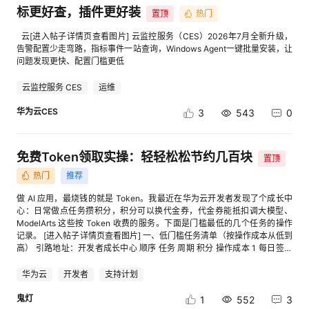
标更好查，插件更好装
置顶
热门
的
Programs
发
者
云[进入帖子详情页查看图片] 云监控服务（CES）2026年7月全新升级，
告警配置少走弯路，指标事件一站查询，Windows Agent一键批量安装，让
支
者
我
问题发现更快、配置门槛更低
云监控服务 CES
运维
持
学
的
我
华为云CES
3
543
0
我
堂
博
的
我
免费Token领取实操：轻轻松松节约几百块
的
我
客
论
的
我
我
置顶
热门
推荐
技
的
坛
圈
的
我
的
我
做 AI 应用，最烧钱的就是 Token。我最近在华为云开发者发现了个成长中
心：日常做点任务攒积分，积分可以换代金券，代金券能抵扣调大模型、
术
云
子
直
的
我
ModelArts 这些按 Token 收费的服务。下面是门槛最低的几个任务的操作
课
的
我
记录。 [进入帖子详情页查看图片] 一、低门槛任务清单（按操作成本从低到
高） 引路地址：开发者成长中心 顺序 任务 周期 积分 操作成本 1 每日签到
支
声
播
活
的
程
认
的
我
每日 +10 / 天 极低，点一下 2 实名认证 一次性 +50 低，上传证件，兑换代
金券必要条件 3 首次开通华为云码道 CodeArts 一次性 +50 低，点开通 4
华为云
开发者
支持计划
使用智能问答（码道） 每日 +30 低，对话一下 5 发布文章 每日 +60 中，
持
建
动
关
证
实
的
写篇博客 6 参加开发者活动 每周 +10 低，报名 7 体验开发者空间 每周 +20
鬼灯
1
552
3