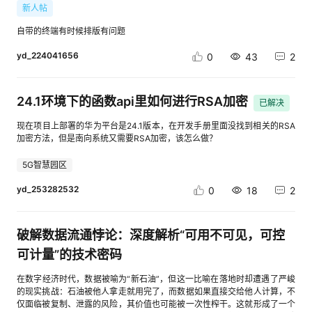
功",//code对应的描述 "taskNo": "110050403249103131160826",//本次
好，优化体验 [进入帖子详情页查看图片] 5）工作流应用编排节点配置面
新人帖
赢得企业开发者和商业变现。 华为开发者空间赋能实践：①实现低代码平
async def worker(): while True: message = await queue.get() try: await
唯一请求号 "data": { "total": 2,//总数 "items": [ {
板，支持手动调整宽度 业务价值：提升编辑的灵活度，满足不同用户操作需
台+开箱即用环境，向伙伴提供稳定、高性能的底层算力支持和大模型；②
process_message(message) finally: queue.task_done() 这样，即使一分
"procurementMethodCode": "8",//采购方式编码 "projectRegionCity": "深
自带的终端有时候排版有问题
求 [进入帖子详情页查看图片] 诚邀您立即体验AgentArts智能体开发平
合作完成案例，依托华为开发者空间的云主机部署能力，BISHENG平台实
钟内进入大量咨询，系统也不会让全部请求同时调用模型和外部接口 4 核心
圳市",//项目区域-城市 "projectRegionDistrict": "",//项目区域-区县
台，解锁全新智能之旅！开发个人专属的生产级智能体。 点击进入>>控制
现了 “40分钟极速构建AI辩论应用”的高效落地；③生态资源联动，借助华
架构三：意图路由与知识检索 客服消息并不应该全部使用同一套处理逻辑
"projectRegionDistrictCode": "",//项目区域-区县-行政区划代码
yd_224041656
0
43
2
台 [进入帖子详情页查看图片] 点击可前往>>华为云AgentArts智能体开发
为开发者空间的开发者社区、HC大会等生态资源，BISHENG实现单场活动
例如： “什么时候发货” 属于物流或发货规则 “这两个型号有什么区别” 属于
"projectBudgetAmount": "",//项目预算-金额 "projectBudgetAmountUnit":
平台 官网
触达开发者5000+，显著提升品牌影响力与开发者覆盖度。 点击查看：
商品知识 “为什么还不给退款” 则可能属于售后和人工升级场景 因此，模型
"",//项目预算-金额单位 "totalAmount": "",//中标总金额 "totalAmountUnit":
cid:link_0 三、学习与成长支持 华为开发者空间构建了“学习-实践-交流”全
调用之前最好增加意图路由 简单示例： async def route_intent(text: str): if
"",//中标总金额单位 "bidDocumentStartTime": "",//标书获取开始时间
周期成长体系，助力开发者持续提升核心竞争力。 （1）在学习资源方面：
24.1环境下的函数api里如何进行RSA加密
"物流" in text or "发货" in text: return "logistics" if "退款" in text or "售后"
已解决
"bidDocumentEndTime": "",//标书获取截止时间 "registrationStartTime":
开发者学堂汇聚了1500+门精品课程，涵盖昇腾AI、鸿蒙操作系统、云原生
in text: return "after_sales" return "product" 生产环境可以使用语义分类模
"",//报名开始时间 "registrationEndTime": "",//报名截止时间
等前沿技术领域，课程内容从基础入门到高阶实战层层递进，配合免费认证
型或大模型进行意图识别 之后再进入对应知识库 用户消息 ↓意图识别 ↓商
现在项目上部署的华为平台是24.1版本，在开发手册里面没找到相关的RSA
"biddingStartTime": "",//投标开始时间 "biddingEndTime": "",//投标结束时
代金券，让开发者能够零成本获取专业认证，夯实技术基础。其中AI科研系
品 / 物流 / 售后知识 ↓模型组织答案 母语AI在这一类电商场景中的价值，更
加密方法，但是南向系统又需要RSA加密，该怎么做？
间 "openingBidTime": "",//开标时间 "estimatedPurchasingTime": "",//预计
列课程聚焦模型调优、RAG技术等实战内容，为开发者提供了贴合产业需求
偏向于把商品知识、店铺规则和自然语言回复结合起来，而不是只依赖固定
采购时间 "contractNum": "",//合同编号 "quotationValidityStart": "",//报价
的学习路径。 （2）在实践赋能方面：华为开发者空间以“降低实践门槛、提
关键词进行回答 5 核心架构四：防重复、防漏与失败重试 高并发客服系统必
5G智慧园区
有效期-起 "quotationValidityEnd": "",//报价有效期-止
升验证效率”为核心，打造了覆盖多技术领域、多应用场景的700+高性能沙
须默认网络和外部服务会失败 常见异常包括： 平台重复推送 服务重启 模型
"tenderDocumentPriceAmount": "",//标书售价(金额数字)
箱环境，为开发者提供“开箱即用、按需配置、安全隔离”的一站式实践支
调用超时 平台发送接口失败 队列消费异常 网络短暂中断 因此需要至少设计
yd_253282532
0
18
2
"tenderDocumentPriceUnit": "",//标书售价(金额单位)
撑，让技术验证、项目开发与场景测试无需受限于本地硬件与环境配置，全
两层保护 5.1 幂等机制 可以使用message_id作为唯一键 示例： async def
"registrationFeeAmount": "",//报名费(金额数字) "registrationFeeUnit":
程高效顺畅。 （3）行业案例模板：平台案例中心提供70+个行业解决方案
process_message(message): message_id = message["message_id"] if
"",//报名费(金额单位) "biddingSecurityAmount": "",//投标保证金(金额数字)
模板，涵盖智能客服、数据看板、工业互联网等多个领域，开发者可直接复
await redis.exists(f"msg:{message_id}"): return await redis.set( f"msg:
"biddingSecurityUnit": "",//投标保证金(金额单位) "caPaymentAmount":
破解数据流通悖论：深度解析“可用不可见，可控
用成熟案例的核心代码与架构设计，加速项目落地进程。同时，平台通过
{message_id}", "1", ex=86400 ) await handle_business(message) 这样即
"",//CA缴纳费用(金额数字) "caPaymentUnit": "",//CA缴纳费用(金额单位)
HCSD校园沙龙、技术峰会、线上研讨会等多种形式搭建了连接高校与产
使平台重复推送，也不会重复回复 5.2 失败重试 可以根据失败次数做阶梯式
可计量”的技术密码
"tenderAgentServiceFeeAmount": "",//招标代理服务费(金额数字)
业、开发者与专家的交流桥梁，促进技术经验的分享与碰撞。 （4）支持高
重试 第一次失败：30秒后第二次失败：2分钟后第三次失败：5分钟后连续
"tenderAgentServiceFeeUnit": "",//招标代理服务费(金额单位)
校人才培养： 华为开发者空间深度联动教育场景，以“课程赋能+实验赋能”
失败：进入异常队列 异常队列可以由人工或监控系统进一步处理 这套机制
"performanceSecurityAmount": "",//履约保证金(金额数字)
在数字经济时代，数据被喻为“新石油”，但这一比喻在落地时却遭遇了严峻
双轮驱动，构建“理论学习-实践操作-能力转化”的完整培养体系，将华为根
比“调用失败就结束”更适合大促场景 6 人机协同：自动回复并不是全部 AI客
"performanceSecurityUnit": "",//履约保证金(金额单位)
的现实挑战：石油被他人拿走就用完了，而数据如果直接交给他人计算，不
技术生态与高校人才培养需求精准对接，助力高校打造兼具技术前沿性与产
服系统真正稳定的关键，不是自动回复比例越高越好 更合理的方式是分层处
"announcementTypeCode": "2",//公告类型编码 "purchaseAgency": [//采
仅面临被复制、泄露的风险，其价值也可能被一次性榨干。这就形成了一个
业适配性的人才培育模式，为青年开发者筑牢成长根基。 [进入帖子详情页