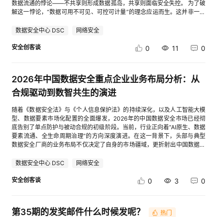
理 场景 处理方式 商品参数 AI自动回复 活动规则 AI自动回复 发货时间 AI自
购单位&代理机构 { "companyName": "xx国际招标有限公司",//企业名称
数据流通的悖论——不共享则形成数据孤岛，共享则面临安全失控。 为了破
查看图片] 【南京大学案例】华为开发者空间携手南京大学，打造教学课程
动回复 常规物流 AI自动回复 基础售后 AI先判断 强烈投诉 转人工 异常订单
"relateType": "2",//关系类型: 1-采购；2-代理 "creditNo":
解这一悖论，“数据可用不可见、可控可计量”的理念应运而生。这并非一句
与新技术融合创新模式 华为开发者空间携手南京大学，基于文理交融特色探
转人工 敏感金额 转人工 高价值咨询 AI识别后人工跟进 这也是母语智能客服
"xxxxx10571092796XR" //统一社会信用代码 } ], "publishTime": "2023-
简单的商业口号，而是一套严密的密码学与系统工程技术体系，它正在重塑
索创新模式，把开发者空间融入南大学子课程与实践环节。聚焦 AI、鸿蒙、
更适合的使用方式 AI先处理高频、标准和重复问题，人工则负责需要判断和
01-17 00:00:00",//公告发布时间 "projectRegionProvinceCode":
数据要素市场的信任底座。 一、“可用不可见”：数据脱壳流转的技术魔术
数据安全中心 DSC
网络安全
昇腾等前沿根技术，借校企优质师资合力，让南大学子在课堂解锁多元实践
协商的复杂情况 7 大促前的监控指标 大促架构不能只看“系统有没有挂” 还
"440000",//项目区域-省份-行政区划代码 "winCandidate": [//中标企业&候
“可用不可见”的核心在于实现数据的使用权与所有权的分离。即：参与多方
场景，以跨学科实践赋能科技人才创新能力跃升。 软件学院开展《计算机操
应该监控业务处理链路 建议至少关注： 消息进入量队列积压量平均处理时
选单位 { "bidSectionNumber": "2022-SZ-0055-01",//标段编号
协作计算时，各方只输出数据的“计算价值”，而不泄露数据的“明文内容”。
安全创客谈
0
11
0
作系统》课程，将原课程基于华为开发者空间云主机的课程实践进行重构。
间模型调用成功率平台发送成功率转人工率异常队列数量未处理消息数量 例
"bidItemName": "xxxx区块链基础服务平台项目(KF-2223-02)采购项目",//
实现这一目标，目前主要依赖三大核心技术： 1. 多方安全计算 多方安全计
该课程面向软件工程专业大二学生，培养其理解和应用操作系统的能力，特
如： if queue_size > 1000: send_alert("消息队列积压")if model_error_rate
标段名称 "companyName": "杭州xxx科技有限公司",//企业名称
算是“可用不可见”的密码学基石。其经典场景是“百万富翁问题”：两个百万
别是开发与操作系统交互的底层软件的能力。 点击查看： cid:link_4 四、国
> 0.05: send_alert("模型调用失败率过高")if platform_send_error_rate >
"relateType": "3",//关系类型：3-候选人；4-中标人 "amount": "",//金额
富翁想知道谁更富有，但都不想透露自己的真实财富金额。MPC通过混淆电
产信创适配 在合规性方面：华为开发者空间已向开发者发放150万+台云主
2026年中国数据安全重点企业业务布局分析：从
0.03: send_alert("平台回复接口异常") 这些指标可以帮助团队提前发现系统
（中标类型为中标金额；候选类型为报价金额） "amountUnit": "",//金额单
路或秘密共享等密码学技术，将明文计算转化为密文计算。在数据协作中，
机，支持开发者基于鲲鹏环境进行鲲鹏应用开发，助力开发者构建安全合
瓶颈 8 大促前建议的实践流程 从实施角度，可以把大促准备分成几个阶段
位 "creditNo": "xxxxx10MA2CC1X505" //统一社会信用代码 } ],
多方可以将各自的数据加密或分片后输入计算节点，计算过程在密文状态下
合规驱动到数智共生的演进
规、高效稳定的信创应用，满足国产化开发核心需求。 [进入帖子详情页查
时间 主要任务 大促前2周 整理商品知识与活动规则 大促前10天 完成AI自动
"contactsPurchaseAgency": [//联系方式-采购单位&代理机构 { "phone":
完成，最终输出的结果也是加密或仅针对特定对象可见的明文结果。整个过
看图片] 五、开源框架对接 （1）代码仓互通：平台支持从GitHub、
回复配置 大促前1周 模拟高并发咨询 大促前3天 检查重试、转人工和异常队
"",//电话 "relateType": "",//关系类型：1-采购单位、2-代理机构
程中，任何参与方都无法窥探到其他方的原始输入数据。 2. 联邦学习 如果
随着《数据安全法》与《个人信息保护法》的持续深化，以及人工智能大模
GitCode等主流开源平台一键拉取开源项目，预置编译测试环境，开发者无
列 大促当天 监控队列、接口和人工负载 如果团队不准备从零自研完整客服
"contactPerson": "",//联系人 "email": "" //邮箱 } ], "projectName": "xxxx区
说MPC是底层的密码学协议，那么联邦学习则是面向人工智能场景的上层应
型、数据要素市场化配置的全面爆发，2026年的中国数据安全市场已经彻
需手动配置依赖，即可快速开展二次开发与技术验证，加速开源技术的落地
系统，也可以使用已经具备多平台接入和知识学习能力的SaaS方案进行验
块链基础服务平台项目(KF-2223-02)采购项目",//项目名称 "title": "2022-
用框架。其核心思想是“数据不动模型动”。在传统机器学习中，各机构需将
底告别了单点防护与被动合规的初级阶段。当前，行业正向着“AI原生、数据
应用。通过开源生态的深度对接，华为开发者空间构建了“开源-复用-创新-
证 建议优先使用真实店铺、真实SKU和真实大促规则进行测试 9 架构演进
SZ-0055-01:xxxx区块链基础服务平台项目（KF-2223-02）采购项目",//
数据汇聚到中央服务器进行训练；而在联邦学习中，各机构在本地使用自己
要素流通、全生命周期治理”的方向深度演进。在这一背景下，头部与典型
回馈”的良性循环，为开发者提供了丰富的开源资源与实践机会。 （2）开源
方向 随着AI客服从自动回复走向业务协同，后续架构可以继续向几个方向演
公告标题 "biddingStage": "候选公示",//招投标阶段 "industryType": "信息
的数据训练模型，仅将训练后的模型参数（梯度）进行加密上传并汇总。通
数据安全厂商的业务布局不仅决定了自身的市场疆域，更折射出中国数据安
社区激励：华为开发者空间以开源生态共建为核心，通过激励机制与资源互
进 多Agent拆分 将商品咨询、物流、售后、投诉等场景拆成不同Agent 知识
技术",//行业分类 "targetItemType": "服务",//标的物类型
过聚合全局参数下发再次训练，最终得到一个融合了多方数据特征的强大模
全产业的整体技术脉络与商业走向。 本文选取了奇安信、启明星辰、安恒信
通，赋能开源开发者与项目成长。平台推出“沃土云创开源计划”，参与昇
库实时更新 活动规则变化后自动同步知识，减少人工维护 智能路由 根据用
"procurementMethod": "公开招标",//采购方式 "announcementType": "招
型，而原始数据始终未曾离开过本地。 3. 可信执行环境 与前两者依赖复杂
息、深信服、美创科技、安华金和以及保旺达共七家典型重点企业，深度剖
数据安全中心 DSC
网络安全
腾、鸿蒙等开源项目的开发者提供最高200万的激励支持，鼓励开发者贡献
户意图、订单状态和情绪决定走AI还是人工 弹性扩容 根据队列长度动态增
标结果",//公告类型 "projectRegionProvince": "广东省",//项目区域-省份
的数学算法不同，TEE走的是“硬件级物理隔离”路线。它通过在CPU中划分
析其在2026年的业务布局与战略重心。 一、 奇安信：以零信任为底座的全
代码、参与项目迭代，共同完善开源生态。 【GitCode企业案例】基于华为
加消费者和模型实例 统一数据分析 把不同平台的咨询数据统一沉淀，用于
"projectNumber": "2022-SZ-xxxx-01",//项目编号 "biddingStageCode":
出一个独立的“安全飞地”，数据在进入这个飞地后被解密进行计算，外部操
生命周期平台化布局 2026年，奇安信的业务布局持续深化其“平台化+体系
安全创客谈
0
3
0
开发者空间项目同步能力实现java电商项目部署 企业背景：GitCode是代码
分析高频问题和商品需求 10 总结 电商大促高并发下，AI客服真正需要解决
"6",//招投标阶段编码 "contactsWinCandidate": [//联系方式-中标企业&候
作系统甚至内存管理单元都无法窥探飞地内部的数据状态。这就像在一个完
化”战略。其核心以“数盾平台”为载体，将零信任架构与数据全生命周期防护
托管与开源生态平台，核心需求是补充云端开发能力，实现代码托管与开发
的并不是单点模型能力，而是完整的消息处理架构 可以将稳定架构概括为：
选单位 { "phone": "",//联系人电话 "relateType": "",//关系类型：3-候选人、
全封闭的保密室里计算，只把最终结果送出室外。 二、“可控可计量”：信任
深度融合。在行业拓展上，奇安信依然保持着在金融、能源等关基行业的绝
环境的无缝衔接。核心痛点：本地开发环境配置复杂、云端开发工具链缺
统一消息接入+消息持久化+异步队列+意图路由+知识检索+AI回复+人工接
4-中标人 "contactPerson": "",//企业联系人 "projectManager": "", //项目经
机制的安全闭环 如果说“可用不可见”解决了数据敢不敢拿出的问题，那么
对领先优势。其业务布局的显著特征在于“信创+国际化”的双轮驱动，不仅
失、开发者工作流中断。 华为开发者空间赋能实践：①华为开发者空间与
管+失败重试+监控告警 对于多平台、多店铺经营团队来说，这类架构可以
第35期的发奖邮件什么时候发呢？
理 "projectManagerPhone": "" //项目经理联系电话 } ], "contentUrl":
“可控可计量”则解决了数据拿出去后怎么管的问题。数据一旦进入流通环
热门
实现了对达梦、人大金仓等国产数据库及麒麟等操作系统的全面适配，更在
GitCode深度集成，实现“代码托管+云端开发”的全链路打通，开发者通过