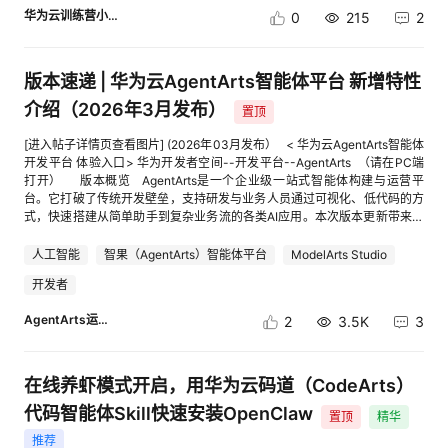
导》中的“二、 领取MaaS平台大模型Tokens”章节内容，领取MaaS平台
实际操作描述(文字描述+截图+代码)。3）文档的案例实操需要完整体现，
程 （1）投稿时间：2026年4月8日-4月10日 （2）联合评审：2026年4月
华为云训练营小助手
0
215
2
DeepSeek V3系列大模型Tokens代金券，购买ModelArts Studio
可根据手册上手并体验。 视频类投稿： 1）构建的应用需要完成发布，视频
13日 （3）奖项公示：2025年4月14日 （4）奖品发放：2025年4月14
DeepSeek Tokens套餐包，开通模型服务，最后获取到模型的API地址、模
可访问地址需贴在评论区内。2）视频需包含案例场景和方案说明以及用到
日-2025年4月15日 五、评奖规则 根据实操贴下方评论区盖楼时间顺序，
型名称和API Key。 实操步骤 一、下载JiuwenSwarm客户端 1.访问
的华为云产品或者开源框架简述。3）视频需包含开发过程实际操作。4）视
前50名，每人可获得价值50元华为云代金券。 注意事项： （1）有效参与
JiuwenSwarm产品页面：cid:link_5。 2.选择“Windows”平台，点击“立即
版本速递 | 华为云AgentArts智能体平台 新增特性
频的案例实操需要完整体现，并配以语音讲解，可根据视频上手并体验。 重
是指按照要求参与新手实操并完整截图。 （2）同一华为云账户可多次参与
下载”按钮，下载安装包。 [进入帖子详情页查看图片] 3.安装包名称：
要！！！注意保留视频源文件，视频审核通过后需进行提交。 Ø 评奖规则
实操，但仅限获奖一次。 （3）实操华为云账号需与问卷提交的华为云账号
介绍（2026年3月发布）
“JiuwenSwarm-setup-0.2.0.exe”（版本号可能更新）。 二、安装
置顶
（规则已更新，添加案例影响性条目） 标准类型 文档形式分值释义 视频形
一致。 （4）为了您顺利获取奖品，请关注站内私信，并加入【训练营】微
JiuwenSwarm 1.双击下载的安装包启动安装程序，并根据提示完成安装。
式分值释义 分值阶梯 总分值 案例影响性 根据浏览数和评论数评价案例影响
信群。 （5）发帖内容需遵守华为云社区规范，华为员工参与无效，违规将
2.建议安装目录使用默认路径。 3.建议使用默认配置安装。 三、完成
[进入帖子详情页查看图片] (2026年03月发布） < 华为云AgentArts智能体
性1:浏览数达到100；2:浏览数达到200； 根据浏览数和评论数评价案例影
取消资格。 【如您在体验中有任何产品问题，如发现任何体验不友好、产
JiuwenSwarm配置 1.打开JiuwenSwarm客户端，点击左边侧栏“配置信
开发平台 体验入口> 华为开发者空间--开发平台--AgentArts （请在PC端
响性1:浏览数达到150；2:浏览数达到300； 1-2/0.5梯度 2 操作完整性 关键
品Bug、文档页面错漏等情况，欢迎参与训练营云声征集活动反馈给我们，
息”。 2.完成主对话模型配置和视觉模型配置，本次案例使用的华为云
打开） 版本概览 AgentArts是一个企业级一站式智能体构建与运营平
节点以文字+截图的形式进行说明1：实际的实践操作，而非方案类描述2：
还有机会领取专属礼品！ 如有疑问，可扫描训练营二维码，加入活动交流
ModelArts平台中提供MaaS服务，主对话模型使用glm-5.1，视觉理解模型
台。它打破了传统开发壁垒，支持研发与业务人员通过可视化、低代码的方
参考官方提供模版，可读性好，有关键节点文字说明与截图3：符合2的条件
群，咨询华为云小助手。 [进入帖子详情页查看图片]
选择qwen-image，参考配置方式如下： [进入帖子详情页查看图片] 3.主对
式，快速搭建从简单助手到复杂业务流的各类AI应用。本次版本更新带来了
下能够突出关键代码释义以及关键步骤解释说明，应用构建后可执行，并有
话模型具体配置信息： [进入帖子详情页查看图片] 4.视觉模型具体配置信
20+新特性，覆盖智能体构建流程优化及能力拓展、丰富组件库、用户体验
执行后效果介绍和展示 关键节点以图文+操作讲解的形式体现1：实际的实
息： [进入帖子详情页查看图片] 5.完成配置后，切记点击右上角的“保存”按
优化等，聚焦效率提升与场景扩展，为开发者带来更智能、更灵活的AI应用
人工智能
智果（AgentArts）智能体平台
ModelArts Studio
践操作，而非方案类描述2：视频的节奏流畅，介绍，讲解和实操各部分有
钮，若未保存，需要重新执行上述步骤配置MaaS服务。 四、安装
开发体验。 [进入帖子详情页查看图片] 新特性介绍 一 资产广场 1）应
关键节点说明3：符合2的条件下能够突出关键代码讲解以及关键步骤解释说
开发者
technical-blog-generator技能 1.点击左边侧栏的“技能”，并选择“技能广
用模板和插件预置内容，支持免费体验额度 业务价值：提供免费体验额度
明，应用构建后可执行，并有执行后效果介绍和展示 1-3/0.5梯度 3 案例实
场”→“SwarmSkills在线检索”。 2.在搜索栏中输入“technical-blog-
10次，新手友好，开箱即用体验 [进入帖子详情页查看图片] 2）新增50+预
用性 贴近实际行业生产或者业务场景1：纯技术应用不涉及实际应用场景，
AgentArts运营小助手
2
3.5K
3
generator”，并点击“安装”按钮。 3. technical-blog-generator技能已在
置应用模板/插件，开箱即用，高效复用 业务价值：进一步丰富资源库，赋
比如登录云开发环境运行简单demo2：基于实际应用场景具有一定的实用性
SwarmSkillsHub上发布，可以访问cid:link_4查看具体内容。 [进入帖子详
能开发者以“搭积木”的方式高效构建智能体。 [进入帖子详情页查看图片]
3：基于实际场景且在开发者空间云开发环境进行部署实施，能够应用于场
情页查看图片] 五、使用配置技能生成小红书宣传短文 1.在JiuwenSwarm对
二 智能体管理 1）代码节点优化：FunctionGraph优化，增加代码节点入
景解决行业的痛点问题，用于生产实施 贴近实际行业生产或者业务场景1：
话窗口选择“规划模式”，并在输入框填入指令，如“帮我生成一篇介绍swarm
参类型、增加委托，优化依赖包管理，同时支持FunctionGraph作为资源导
在线养虾模式开启，用华为云码道（CodeArts）
纯技术应用不涉及实际应用场景，比如登录云开发环境运行简单demo2：基
skills hub的小红书推文”，还可输入其他主题或场景的指令，比如“帮我生成
入导出 业务价值：提升代码节点在处理自定义复杂业务逻辑的能力，提高易
于实际应用场景具有一定的实用性3：基于实际场景且在开发者空间云开发
代码智能体Skill快速安装OpenClaw
2篇养生/健身相关的小红书推文”。 [进入帖子详情页查看图片] 2.
用性。 [进入帖子详情页查看图片] 2）导入导出优化：工作流、智能体导入
置顶
精华
环境进行部署实施，能够应用于实际场景解决行业的痛点问题，用于生产实
JiuwenSwarm创建Todo列表并依次执行任务，可查看具体流程： 1）执行
导出解耦，应用关联的插件、工作流等配置可同步导出；新增支持模型、供
推荐
施 1-3/0.5梯度 3 技术多样性 案例中应用更多的华为云技术或主流开源框架