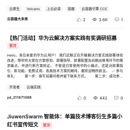
官，享受更多荣誉和奖励，获得更多合作机会。我们期待着与您一起，共同
相关链接： [1] obsfs 开源 GitHub 仓库：cid:link_5[2] obsfs 官方工具指
模型路由规则和KV Connector感知，包含感知Prefill、Decode不同角色的
打造更加优质、高效的云服务体验。 参与投稿方式 第1步：（已注册并实名
南：cid:link_3[3] 挂载对象存储桶详细指导：cid:link_4
云原生
Volcano
上云必读
容器
云容器引擎 CCE
工作负载，以及传输层的流量策略。 cat <<EOF | kubectl apply -f -
可跳过）华为云账号实名认证，点击这里。（已设置可跳过）登录后设置社
apiVersion: networking.serving.volcano.sh/v1alpha1 kind: ModelRoute
区昵称，点我设置。 第2步：点击报名填写报名问卷，提供信息 第3步：开
云容器大未来
2
3.6K
1
metadata: name: deepseek-v4 namespace: default spec: modelName:
启您的云端体验，分享实践案例，点我写帖子。 版块选择“开发者服务->训
"deepseek_v4" rules: - name: "default" targetModels: -
练营”，分类选择“案例共创” 您发帖的标题在前面，需添加【案例共创】
modelServerName: "deepseekv4-pd" --- apiVersion:
（一定要加，方便识别参与活动的帖子），您发的帖子文末可添加活动名称
networking.serving.volcano.sh/v1alpha1 kind: ModelServer metadata:
【热门活动】华为云解决方案实践有奖调研招募
及链接地址，请复制：【案例共创】【第12期】基于华为云AI Shell完成云
name: deepseekv4-pd namespace: default spec: inferenceEngine:
资源管理、云服务运维和应用部署 【如您在体验中有任何产品问题，如发现
置顶
vLLM model: "deepseek_v4" workloadPort: port: 7100 protocol: http
任何体验不友好、产品Bug、文档页面错漏等情况，欢迎通过云声平台反馈
workloadSelector: matchLabels: modelserving.volcano.sh/name:
给我们，还有机会领取云声专属礼品！活动相关咨询可以扫码添加文末开发
Hello，各位亲爱的华为云用户！ 我们近期正在开展解决方案实践部署体验
deepseekv4-pd pdGroup: groupKey: "modelserving.volcano.sh/group-
者社区小助手】 Ø产品介绍 AI Shell：智能 AI 命令行工具，一键快速拉起
改进，想听听大家在方案感知、部署指导、部署配置及后期运维等环节的需
name" prefillLabels: modelserving.volcano.sh/role: prefill decodeLabels:
专属云端作业环境，预置AI CLI、精选华为云资源管理最佳实践等技能，无
求痛点，并进行新方案验证。 不管是日常使用中的小痛点，还是对部署指
modelserving.volcano.sh/role: decode trafficPolicy: timeout: "300s"
需复杂配置，开箱即用。容器运行环境免费使用，搭载多款预置大模型，轻
引、新功能、免费试用、各类技术方案的期待，都欢迎畅所欲言。 ✅ 参与
retry: attempts: 3 retryInterval: "150ms" kvConnector: type: mooncake
松开展各类云上作业。 Ø适用场景 云资源管理：依托自然语言对话下达指
有礼： 第一步：填写招募问卷并留下联系方式。 第二步：成功参与
EOF 3. 验证部署与测试 完成上述三个 CRD 的部署后，PD分离推理即搭建
令，便捷完成华为云资源查询、创建、释放等全流程操作，命令即刻下达生
线上的一对一深度访谈后，可领取200元京东礼品卡！ ✅活动条件：有
完成。您可以通过调用 Chat API 来测试预填充和解码服务是否正常通信：
效。 云服务运维：CES 告警自动化技能，支持批量管理告警、配置通知与
部署过华为云解决方案实践的用户。华为云解决方案实践戳这里cid:link_1 ✅
开发者
云端实践
curl --location 'http://${ENDPOINT}/v1/chat/completions' \ --header
监控，自带模板，适配 ECS 批量告警、多环境运维场景。 最佳实践：根据
活动时间：2026年6月1日-2026年6月30日，线上访谈60-90分钟。 ✅招
'Content-Type: application/json' \ --data '{ "model": "deepseek_v4",
您的需求自动规划最佳云资源使用实践，如需云上部署简易WEB应用，输入
募问卷：①点击链接 ②扫码下方二维码 [进入帖子详情页查看图片]
yd_211671098
0
442
0
"messages": [ { "role": "user", "content": "Where is the capital of China?"
请求，自动规划列出最佳资源购买建议。 Ø 应用构建要求 开发者可结合自
} ], "stream": false }' (注：请将 ${ENDPOINT} 替换为您的实际Kthena
己的学习和工作实践，使用 AI Shell完成云资源管理、云服务运维和应用部
Router入口的IP 地址和端口。) 如果收到正确的响应文本，即表明预填充服
署。完成应用构建类型和主题如下： 1、应用构建方向参考： 云资源管理 云
务已成功将生成的 KV 缓存通过底层通信层传输给解码服务，分离推理架构
JiuwenSwarm 智能体：单篇技术博客衍生多篇小
服务运维 应用部署 Ø 文档案例模版参考： 注意：如通过已有代码进行应用
正在按预期高效工作。 ▍结 语 随着各类推理框架对 PD 分离和 KVCache
部署，则应用代码要上传GitCode，案例中要给出GitCode代码地址。 1、
红书宣传短文
优化的持续跟进，分布式推理架构的落地标准正在不断提高。Kthena 通过
置顶
案例名称：探索智能 Shell 交互新范式 详解 AI Shell 完整用法 cid:link_0 案
集成 Mooncake 并结合昇腾 NPU 的硬件级优化，为开发者提供了一个开箱