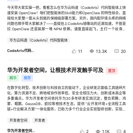
信息检索，获取相关信息，提取关键信息，形成参考清单。 2）分析内容并
应商、路由策略资源导出导入 业务价值：更好地支撑应用资产的跨环境流动
1：使用活动中要求的服务以及工具或者技术2：基于云开发环境结合更多的
判断帖子类型与配图策略。 3）生成小红书宣传短文初稿。 4）文本质量审
和规模化部署 [进入帖子详情页查看图片] 3）平台支持导入Dify工作流：支
今天带大家实操一把，看看怎么在华为云码道（CodeArts）代码智能体上快
华为云技术/服务、开源框架或技术 案例中应用更多的华为云技术或主流开
查和事实自检。 5）生成配图文案。 3.用户二次确认：确认文本初稿、配图
持Dify的DSL转换成AgentArts DSL；支持HTTP请求节点 业务价值：实现
速安装 OpenClaw！咱们把智能体的Skill能力和OpenClaw 的特性结合，直
源框架1：使用活动中要求的服务以及工具或者技术2：基于云开发环境结合
是否符合预期，不符合预期则输入指令进行修改。 4.可在输入框发送“刚才
Dify平滑迁移到AgentArts，实现工作流应用的无缝接入 [进入帖子详情页查
接给大家整一套从头到尾的保姆级部署方案。另外，国内配环境头疼的网络
更多的华为云技术/服务、开源框架或技术 1-2/0.5梯度 2 Ø 奖项设置 视频
生成的图片和小红书帖子的位置在哪里”获取最终生成的图片、小红书初稿
看图片] 图：导入弹窗 [进入帖子详情页查看图片] 图：工作流导入成功 [进入
问题也顺手帮大家解决了——直接挂上CodeArts镜像站的近源加速，不管是
案例奖项： 奖项设置 名额最高限 评选条件 奖品设置 一等奖 1 发表原创实践
等文件存放地址（一般存放于“C:\Users\用户名
帖子详情页查看图片] 图：HTTP请求节点 4）大模型组件（大模型、提问
拉 OpenClaw 还是装那一堆 NPM 依赖，速度直接起飞，主打一个丝滑秒
视频，单个视频评级S+，得分≥8-10分 面值1000元华为云代金券 二等奖 3
\.jiuwenswarm\agent\workspace”）, 用户将图文复制粘贴到小红书创作平
器、意图识别、消息等节点）和结束节点支持一键引入参数 业务价值：支持
下。 华为云先给大家叠个buff——免费送百万token，还能1元拿下千万
发表原创实践视频，单个视频评级S，得分≥7-8分 面值500元华为云代金券
台（https://creator.xiaohongshu.com/），完成发布。 部分过程如下： [进
提示词快速引用参数，提升效率 [进入帖子详情页查看图片] 5）消息节点优
token，大家按步骤体验，即可领取↓ 注：以下步骤基于Windows系统环
华为云码道（CodeArts）代码智能体
三等奖 8 发表原创实践视频，单个视频评级A，得分≥6-7分 面值100元华为
入帖子详情页查看图片] [进入帖子详情页查看图片] [进入帖子详情页查看图
化：支持配置消息内容是否写入会话历史 业务价值：根据场景可选，当用于
境。 Step1：安装华为云码道 动手前咱们先做个基础准备：去华为云官网
云代金券 参与奖 N 发表原创实践视频，单个视频评级B 面值50元华为云代
片] 5.注意事项：默认会调用“task_tool”派生子agent的方式来完成信息收
记录用户与机器人的对话场景，以便模型能更好理解用户意图。 [进入帖子
注册个账号（如果你已经是华为云老用户了，这步直接跳过） 步骤一：访问
CodeArts代码智能体
11
13.3K
20
金券 文章案例奖项： 奖项设置 名额最高限 评选条件 奖品设置 一等奖 1 发
集，此方式效果好但耗时较长，在时间、资源受限场景，可以采用更轻便的
详情页查看图片] 6）对话工作流支持相似问题推荐，在工作流全局配置中
华为云码道（CodeArts）代码智能体产品官网页面
表原创实践文章，单个视频评级S+，得分≥8-10分 面值1000元华为云代金
方式，即直接调用信息收集的相关工具来完成，只需要在输入指令时，加一
增加追问功能 业务价值：辅助对话工作流业务开展，提升智能化问答能力，
https://codearts.huaweicloud.com?source=dmzntsq1&sourcead=gw 以
券 二等奖 3 发表原创实践文章，单个视频评级S，得分≥7-8分 面值500元
句“不要使用子agent来执行任务”，比如上述案例需要改为“帮我生成一篇介
优化对话体验 [进入帖子详情页查看图片] 7）Agent试运行时支持导入初始
Windows系统为例，点击”免费下载”按钮，下载华为云码道（CodeArts）
华为云代金券 三等奖 8 发表原创实践文章，单个视频评级A，得分≥6-7分
华为开发者空间，让根技术开发触手可及
绍swarm skills hub的小红书推文，不要使用子agent来执行任务”。 进阶
参数值，并进行参数格式校验；试运行弹窗增加开始节点和记忆变量的
置顶
代码智能体IDE安装包。 步骤二：安装完直接打开 IDE，用刚才的账号登录
面值100元华为云代金券 参与奖 N 发表原创实践文章，单个视频评级B 面值
体验1 多篇小红书量产： 上述内容是发布单篇帖子的示例，此外，也支持同
JSON导入入口 业务价值：一键导入，提升效率 [进入帖子详情页查看图片]
一下，我们开始下一步的“折腾”。 Step2: 安装openclaw_setup Skill
精华
推荐
50元华为云代金券 创作小能手 3 每期发表原创技术文章数量前3名的开发者
时发布多篇小红书推文，比如输入“从openJiuwen社区查找coordination
图：参数导入与校验 [进入帖子详情页查看图片] 图：JSON数据导入 8）工
openclaw_setup.zip的在线下载链接：cid:link_0 将openclaw_setup.zip解
面值100元华为云代金券 参加活动须知： 每期评审专家根据每篇文章评选
engineering相关的博客，帮我分别生成3篇小红书博文，主题依次为
作流编排画布支持注释能力，可为节点增加卡片注释 业务价值：通过注释提
压缩，并放置于华为云码道的个人级技能目录（本地
在数字化转型、技术创新与科技自立的驱动下，企业研发正面临工具链碎片
文章分数及等级，每期文章质量不一，不排除有某个奖项轮空的情况，如第
Swarm team（Agent team）、Swarm Skill、Swarm Skill自演进”，效果
供和获取操作指导，解决复杂编排中的可读性与可维护性问题，提升团队协
~/.codeartsdoer/skills/），不清楚的童鞋可以参考官方帮助文档：
化、算力资源不足、跨地域协作效率低、安全合规压力大、创新成本高企等
X期文章质量在A级和B级，即S和S+级轮空。 同一个内容以分别以文章和视
如下图所示： [进入帖子详情页查看图片] 进阶体验2 多智能体五子棋对
作力 [进入帖子详情页查看图片] 9）支持入参变量：入参变量用于在API调
cid:link_1 [进入帖子详情页查看图片] Step3: 在华为云码道智能体中使用
多重痛点。华为开发者空间依托华为30多年研发实践沉淀，整合昇腾、鸿
频的方式参加活动，奖项会已视频为先，文章奖项会降一个等级。（如：同
弈： 在输入框下方选择“集群模式”开启多智能体协作范式，输入“创建2人团
用时向智能体动态传入外部信息，通常用于注入具有确定性的业务逻辑、上
Skill 步骤一：打开华为云码道，选择GLM-5模型，并在对话框中输入“使用
蒙、鲲鹏、GaussDB、欧拉等根技术生态，提供 “云开发环境+全流程工具
时提交视频和文章两个内容，视频获得二等奖，文章即获得三等奖，以此类
队，模拟两个人下五子棋，为双方分别创建一个下棋任务，决出胜负后完成
下文信息或特定参数（如：用户ID、业务单据编号等确定性数据） 业务价
openclaw_setup技能安装并配置OpenClaw" [进入帖子详情页查看图片] 步
链+行业解决方案”一体化服务，已助力多个行业企业实现智研创新，实现从
推。） 发布多篇文章的以最高奖项的发放，不叠加，不影响参与创作小能手
任务，双方直接通过对话下棋，每步必须在消息中输出棋盘，我要实时看到
值：实现确定性信息注入、组件间灵活引用、API动态赋值等多重效果。 [进
骤二：用户知情确认 点击选项一，确认安全警告内容即可 [进入帖子详情页
技术创新到商业价值的闭环落地。 华为开发者空间是什么？ 华为开发者空
排名获奖。（如：本期共发布3篇文章，1篇文章获得一等奖，另外2篇获三
棋局，两人专注下棋对其他消息静默处理”，效果如下图所示： [进入帖子详
入帖子详情页查看图片] 10）多轮对话记忆能力，历史对话轮数参数支持调
查看图片] 步骤三：智能体自动完成Node.js、OpenClaw的安装，这里特别
间，是为全球开发者打造的专属开发空间，汇聚了昇腾、鸿蒙、鲲鹏、
开发者空间
开发者
等奖，则获得一等奖，发布文章总数可参与创作小能手排名） 华为云代金券
情页查看图片] [进入帖子详情页查看图片] [进入帖子详情页查看图片] 案例
整为100 业务价值：提升应用记忆能力，可围绕用户需求提供更个性化的内
提一下，很多小伙伴可能会遇到下载速度慢的问题，这里推荐大家使用
GaussDB、欧拉等华为根技术资源及工具，支持桌面、容器、CLI等多种方
发放对象为：已完成实名认证的华为云用户。须填写报名问卷中的账号及相
总结 通过本案例实操，我们体验了基于JiuwenSwarm自动生成小红书宣传
容输出 [进入帖子详情页查看图片] 三 组件库-知识库 1）资产广场-知
CodeArts镜像站（这部分我已经写在skill里，供大家参考） [进入帖子详情
式进行云上开发；开发者空间整合云上AI开发工具链，一键开发AI Agent、
华为开发者空间小助手
2
1.1K
4
关信息。 [进入帖子详情页查看图片] 欢迎咨询【开发者社区小助手】