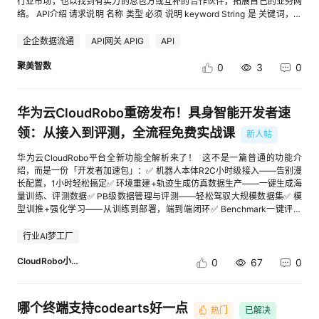
行业市场，也以找到有实力的总包方或互补的合作伙伴，拓展自己的业务网
槛，提升专业度。 [进入帖子详情页查看图片] [进入帖子详情页查看图片]
学习模型的快速训练与调试；②通过华为开发者空间的云端协同能力，将
部接口限流 商品、订单、物流以及平台消息接口通常都存在QPS或调用频率
络。 API介绍 请求说明 名称 类型 必须 说明 keyword String 是 关键词，字
2）新增评估任务报告：在“评估报告”页签中，可全面、直观地查看评估任
车、路、云三端数据实时上传至鲲鹏云环境，学生可在本地监控远程车辆状
限制 如果没有统一调度，很容易出现接口限流 多平台逻辑重复 淘宝、抖
符长度大于2，部分通用查询关键词做限制，如上海、科技等。
务的最终结果，页面采用模块化设计，分为总览、得分统计、人工标注统计
态、交通信息，实现“车路云一体化”的实训体验；③受邀参与华为全联接大
店、拼多多、京东等平台的消息字段和回调机制存在差异，如果每个平台单
searchMode String 是 搜索模式，1-精准搜索、2-模糊搜索 pageSize
企企数据流通
API网关 APIG
API
三大区域 业务价值：从多个维度呈现评测数据的表现，助力高效分析与决
会展示，通过多车辆实操体验环节触达国内外客户，同步将案例上架华为开
独维护业务逻辑，随着店铺数量增加，系统维护成本会明显提高 1.2 架构目
String 否 每页条数（默认10条，最大10条） pageIndex String 否 当前页数
策。 [进入帖子详情页查看图片] 3）评估器支持版本管理：可查看评估器的
发者空间案例中心，获取精准教育行业流量。 点击查看：cid:link_3 二、开
标：先接住消息，再异步处理 更适合大促场景的思路，是将消息接收和业务
（默认第1页） publishStartTime String 否 发布开始时间（yyyy-mm-dd格
聚美智数
0
3
0
历史版本，支持删除特定版本，并可将当前版本还原至任意历史版本 业务价
发效率与易用性 华为开发者空间以AI原生能力为驱动，通过智能辅助、极简
处理解耦 整体可以采用如下结构： 淘宝 / 抖店 / 拼多多 / 京东等平台 ↓ 统
式：如2023-01-01），开始、结束时间间隔不能超过一年
值：便于版本迭代与问题追溯 [进入帖子详情页查看图片] [进入帖子详情页
化配置、自动化流程，大大提升开发效率。 （1）在AI赋能方面：CodeArts
一消息接入层 ↓ 消息持久化 ↓ 异步消息队列 ↓ 意图识别层 ↓ 知识检索层
publishEndTime String 否 发布结束时间（yyyy-mm-dd格式：如2023-
查看图片] 4）评测集支持版本管理：支持查看评测集的历史版本，可删除
代码智能体能够实现代码生成、语法纠错、单元测试自动生成等功能，使开
↓ AI回复生成 ↓ 风险判断 ↙ ↘ AI回复 转人工 这种设计的核心是把“高峰流
02-01），开始、结束时间间隔不能超过一年 announcementType String
旧版本，并恢复至任意历史版本 业务价值：确保评测数据的可管理性与可回
发效率提升40%左右，让开发者从重复性工作中解放出来专注于核心逻辑创
华为云CloudRobo重磅发布！具身智能开发者速
量”转换成“可控队列” 消息先进入系统，再按照服务能力逐步消费 2 核心架
否 招投标公告类型（默认不限制，单选）：1-招标公告（预告、招标、澄清
溯性 [进入帖子详情页查看图片] 5）支持标签管理：用户可在标签管理页面
新；Astro支持拖拽式开发，业务用户可快速构建应用，如登录页开发周期
构一：统一消息接入 多平台AI客服首先要解决的是消息格式统一 如果不同
补遗、变更）；2-招标结果（开标、中标成交、澄清答疑、变更、候选公
领：从接入到评测，全流程免费实战课
新建标签，创建后可应用于评估结果中 业务价值：实现对评估数据的结构化
新人帖
从小时级缩短至分钟级，极大降低了应用开发的技术门槛。 （2）环境配置
平台的原始字段直接进入业务层，后续逻辑会非常复杂 可以先定义统一消息
示、废标流标终止、合同、验收） targetItemType String 否 招投标阶段(默
标注与分类 [进入帖子详情页查看图片] 6）支持数据标记：在任务评估完成
极简化：环境配置的繁琐是长期困扰开发者的痛点，华为开发者空间通过预
模型： from pydantic import BaseModelclass
认不限制，可以多选，通过英文逗号分隔)：1-预告（招标公告）；2-变更
华为云CloudRobo平台全新功能全解析来了！ 这不是一篇普通的功能介
后，可对自动化评估结果进行人工标注 业务价值：以补充判断、提升结果的
置镜像与一键部署功能，将环境搭建速度从小时级降至秒级。平台提供鲲
UnifiedMessage(BaseModel): message_id: str platform: str shop_id: str
（招标公告）；3-澄清补遗（招标公告）；4-招标（招标公告）；5-变更
绍，而是一份「开发者加速包」：✅ 机器人本体R2C小时级接入——告别漫
可解释性与实用性。 [进入帖子详情页查看图片] 7）评测集数据支持导入和
鹏、昇腾等多种开发镜像，开发者可根据项目需求一键创建沙箱环境；针对
customer_id: str message_type: str content: str create_time: int 淘宝、抖
（招标结果）；6-候选公示（招标结果）；7-中标成交（招标结果）；8-澄
长配置，1小时轻松搞定✅ 环境重建+轨迹生成仿真数据生产——一键生成海
导出 业务价值：方便用户灵活管理与共享评测数据，提升数据复用效率与协
鸿蒙开发场景，平台提供鸿蒙云手机沙箱，支持远程调试与适配测试，配合
店、拼多多等消息进入系统后，先转换成UnifiedMessage 后续的意图识
清答疑（招标结果）；9-合同（招标结果）；10-验收（招标结果）；11-废
量训练、评测数据✅ PB级数据管理与评测——轻松驾驭大规模数据集✅ 模
作能力。 [进入帖子详情页查看图片] [进入帖子详情页查看图片] 八 用户体
专属迁移工具链，可降低50%的适配成本。 （3）自动化流程支持：平台深
别、知识检索和AI生成就不需要感知具体平台 这种统一消息中间层，也是
标流标终止（招标结果）；12-开标（招标结果） procurementMethod
型训推+强化学习——从训练到部署，端到端闭环✅ Benchmark一键评测
验优化 1）Agent在变量引用赋值时，按节点对象进行折叠；打开参数自动
度集成DevOps能力，通过自动化流水线实现构建、测试、部署全流程自动
CallFay在多平台电商客服场景中比较重要的应用思路之一，将多个店铺的
String 否 采购方式（默认不限制，单选）：1-单一来源；2-框架协议；3-
——多款主流模型及自定义模型评测使用 适合谁？所有对具身智能、机器
定位到已选节点参数上 业务价值：在节点和变量值过多时，节点分类折叠简
化，减少人工干预，提升开发交付的稳定性与效率。 （4）平台支持Web、
咨询统一进入接待流程，再进行后续AI处理和人工分流 3 核心架构二：异步
邀请招标；4-询价采购；5-竞争性谈判；6-竞争性磋商；7-竞价；8-公开
人、AI模型感兴趣的开发者——无论你是算法工程师、机器人开发者，还是
化呈现方式；自动定位所需节点，减少误操作率。 [进入帖子详情页查看图
行业AI梦工厂
CLI、IDE多入口访问：开发者可通过本地 IDE远程连接云端环境，实现跨设
队列进行削峰填谷 大促期间，消息处理不能依赖所有请求同时执行 更稳妥
招标 projectRegionProvinceCode String 否 项目区域-省份：使用行政区
AI探索者，这里都有你能直接上手的东西。 福利：培训视频已上线！无需报
片] 2）工作流调试日历功能优化：显性化会话记录，直观展示调用状态及
备、跨场景的无缝开发体验，打破空间与设备的限制。 [进入帖子详情页查
的方式是使用消息队列 例如： KafkaRabbitMQRocketMQRedis Stream 接
划代码 projectRegionCityCode String 否 项目区域-城市：使用行政区划代
名、零门槛，直接点击观看全流程功能解析：🔗 cid:link_0 AI梦工厂--具身
CloudRobo小助手小严
数值 业务价值：简化调试的操作步骤，效率提升。 [进入帖子详情页查看图
0
67
0
看图片] 【毕昇企业案例】华为开发者空间部署BISHENG平台实现
入层只负责接收并入队 例如： from fastapi import FastAPIimport
码 searchType String 否 查找范围（默认不限制，可以多选，通过英文逗号
智能专区通道（具身社区栏目--课程学习）： 🔗 cid:link_1 行动建议： 收藏
片] 3）高级意图识别节点，选择意图包时提供一个快速创建的跳转链接 业
DeepSeek vs GLM终极AI辩论赛 企业背景：BISHENG是面向AI智能体与大
asyncioapp = FastAPI()queue =
分隔），支持如下维度的筛选：1-标题；2-项目编号；3-采购单位；4-代
此帖，随时回看 转发给身边的机器人开发者，一起交流 看完视频后，在评
务价值：提供“创建意图包”的快捷入口，操作无断点，效率提速。 [进入帖
模型应用的平台型企业，核心需求是降低技术门槛、快速触达开发者群体，
asyncio.Queue()@app.post("/callback")async def callback(message:
理机构；5-候选企业；6-中标企业。如传参不在以上范围内，按照默认维度
论区留下你的问题或体验，我们将精选回复！ 具身智能的下一站，由你亲手
子详情页查看图片] [进入帖子详情页查看图片] 4）工作流节点，新增快速
实现AI能力的商业化落地。核心痛点：缺少技术、商业、市场和持续服务。
UnifiedMessage): await queue.put(message.dict()) return { "success":
哪个终端支持codearts好一点
返回 戳这里 返回样例 { "code": 200,//返回码，详见返回码说明 "msg": "成
热门
已解决
接入。—— 华为云CloudRobo，让机器人开发更简单。
查看资料教程的入口 业务价值：提供快速查看文档说明的快捷方式，用户友
需要稳定易用的算力底座和模型服务，触达更广泛的开发者群体，最终共同
True, "message_id": message.message_id } 随后由消费者异步处理：