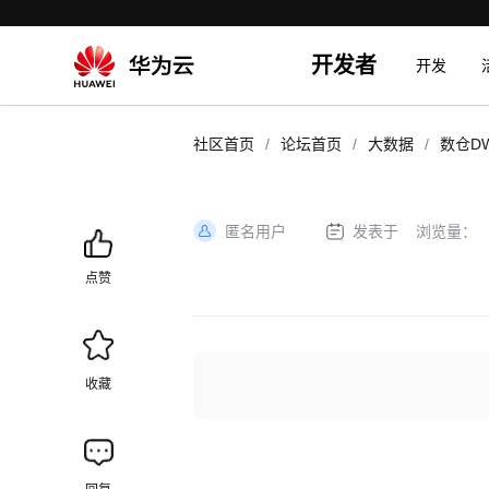
开发者
开发
/
/
/
社区首页
论坛首页
大数据
数仓D
匿名用户
发表于
浏览量：
加
载
点赞
失
败
收藏