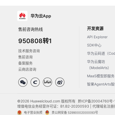
华为云App
开发资源
售前咨询热线
API Explorer
950808转1
SDK中心
技术服务咨询
华为云码道（Code
售前咨询
华为云魔坊
备案服务
（ModelArts）
云商店咨询
MaaS模型即服务
智果AgentArt
©2026 Huaweicloud.com 版权所有
黔ICP备20004760号-
增值电信业务经营许可证：B1.B2-20200593 | 代理域名
电子营业执照
贵公网安备 52990002000093号