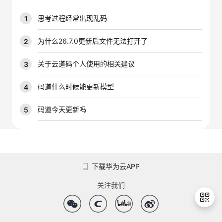
议
注
验
收
思考过程经常出现乱码
1
藏
为什么26.7.0更新后文件无法打开了
2
关于云道码个人使用的相关建议
3
码道什么时候能更新模型
4
码道今天更新吗
5
下载华为云APP
关注我们