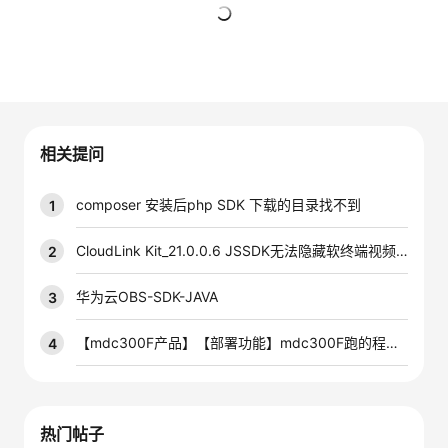
的
Programs
发
者
暂无回复
支
者
我
持
学
的
我
相关提问
我
堂
博
的
我
composer 安装后php SDK 下载的目录找不到
1
的
我
客
论
的
我
我
CloudLink Kit_21.0.0.6 JSSDK无法隐藏软终端视频页面按钮，跪求大佬们帮忙
2
技
的
坛
圈
的
我
的
我
华为云OBS-SDK-JAVA
3
术
云
子
直
的
我
课
的
我
【mdc300F产品】【部署功能】mdc300F跑的程序能用docker部署吗？
4
支
声
播
活
的
程
认
的
我
持
建
动
关
证
实
的
热门帖子