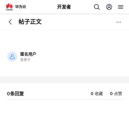
开发者
帖子正文
返
回
匿名用户
发表于
加
载
个
失
败
我
人
0条回复
0
收藏
0
点赞
我
的
主
我
的
开
页
我
的
开
发