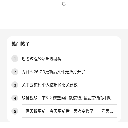
者
暂无回复
我
的
我
热门帖子
博
的
我
思考过程经常出现乱码
1
客
论
的
我
为什么26.7.0更新后文件无法打开了
2
坛
圈
的
我
关于云道码个人使用的相关建议
3
子
直
的
我
明确说明一下5.2 模型的排队逻辑, 省去无谓的排队时间
4
我
播
活
的
一直没敢更新，今天更新后，思考变慢了，一看思考内容全是乱码，早知道不更新了
5
我
动
关
的