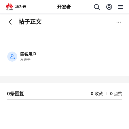
开发者
帖子正文
返
回
匿名用户
发表于
加
载
个
失
败
我
人
0条回复
0
收藏
0
点赞
的
主
开
页
发