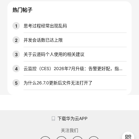
我
注
的
开
热门帖子
的
Programs
发
思考过程经常出现乱码
1
支
者
并发会话数已达上限
2
持
学
关于云道码个人使用的相关建议
3
我
堂
云监控（CES）2026年7月升级：告警更好配，指标更好查，插件更好装
4
的
我
为什么26.7.0更新后文件无法打开了
5
我
技
的
的
我
术
云
课
的
我
下载华为云APP
支
声
程
认
的
我
关注我们