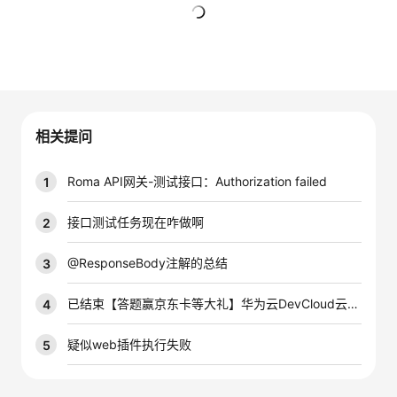
者
暂无回复
我
的
我
相关提问
博
的
我
Roma API网关-测试接口：Authorization failed
1
客
论
的
我
接口测试任务现在咋做啊
2
坛
圈
的
我
@ResponseBody注解的总结
3
子
直
的
我
已结束【答题赢京东卡等大礼】华为云DevCloud云测赋能培训 | 0代码门槛完成自动化测试脚本实践
4
我
播
活
的
疑似web插件执行失败
5
我
动
关
的