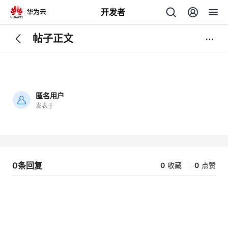
开发者
帖子正文
返
回
匿名用户
发表于
加
载
个
失
败
我
人
0条回复
0
收藏
0
点赞
的
主
开
页
发