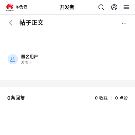
开发者
帖子正文
返
回
匿名用户
发表于
加
载
个
失
败
我
人
0条回复
0
收藏
0
点赞
我
的
主
我
的
开
页
我
的
开
发