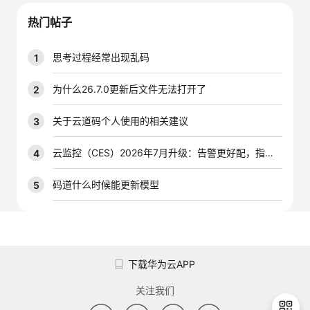
议
注
验
收
热门帖子
藏
思考过程经常出现乱码
1
为什么26.7.0更新后文件无法打开了
2
关于云道码个人使用的相关建议
3
云监控（CES）2026年7月升级：告警更好配，指标更好查，插件更好装
4
码道什么时候能更新模型
5
下载华为云APP
关注我们