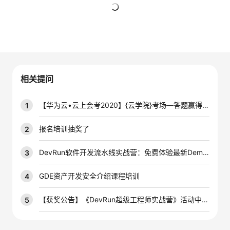
的
Programs
发
者
暂无回复
支
者
我
持
学
的
我
相关提问
我
堂
博
的
我
【华为云•云上会考2020】{云学院}考场—答题赢得分，即可抽取新年福袋！【已结束】
1
的
我
客
论
的
我
我
报名培训抽奖了
2
技
的
坛
圈
的
我
的
我
DevRun软件开发流水线实战营：免费体验最新Demo，赢【结营证书+官方认证证书】，含金量爆棚！
3
术
云
子
直
的
我
课
的
我
GDE资产开发安全介绍课程培训
4
支
声
播
活
的
程
认
的
我
【获奖公告】《DevRun超级工程师实战营》活动中奖名单新鲜出炉啦~
5
持
建
动
关
证
实
的