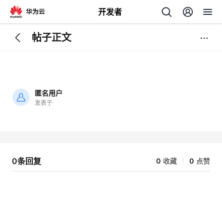
开发者
帖子正文
返
回
匿名用户
发表于
加
载
个
失
败
我
人
0条回复
0
收藏
0
点赞
的
主
开
页
发