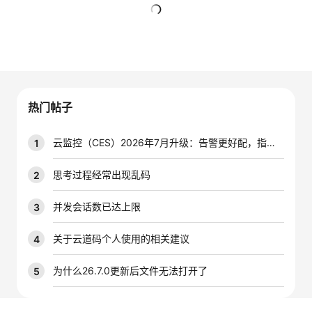
者
暂无回复
我
的
我
热门帖子
博
的
我
云监控（CES）2026年7月升级：告警更好配，指标更好查，插件更好装
1
客
论
的
我
思考过程经常出现乱码
2
坛
圈
的
我
并发会话数已达上限
3
子
直
的
我
关于云道码个人使用的相关建议
4
我
播
活
的
为什么26.7.0更新后文件无法打开了
5
我
动
关
的