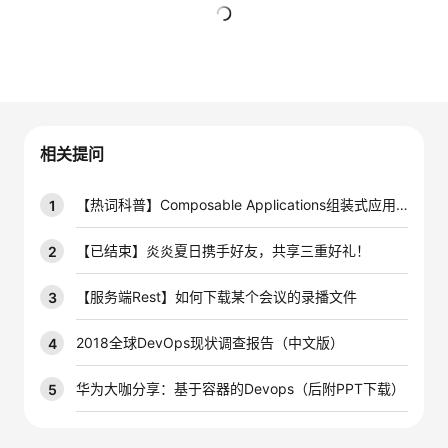
者
暂无回复
我
的
我
相关提问
博
的
我
【热词科普】Composable Applications组装式应用到底是啥？
1
客
论
的
我
【已结束】炎炎夏日携手好友，共享三重好礼！
2
坛
圈
的
我
【服务端Rest】如何下载某个会议的录播文件
3
子
直
的
我
2018全球DevOps现状调查报告（中文版）
4
我
播
活
的
华为大咖分享：基于容器的Devops（后附PPT下载）
5
我
动
关
的