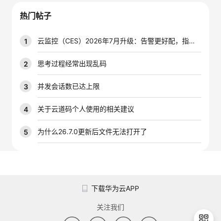
我
注
的
开
热门帖子
的
Programs
发
云监控（CES）2026年7月升级：告警更好配，指标更好查，插件更好装
1
支
者
思考过程经常出现乱码
2
持
学
并发会话数已达上限
3
我
堂
关于云道码个人使用的相关建议
4
的
我
为什么26.7.0更新后文件无法打开了
5
我
技
的
的
我
术
云
课
的
我
下载华为云APP
支
声
程
认
的
我
关注我们