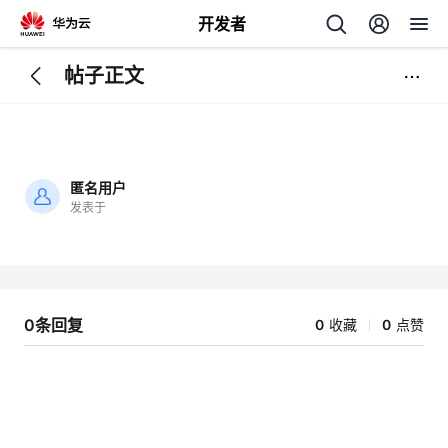
开发者
帖子正文
返
回
匿名用户
发表于
加
载
个
失
败
我
人
0条回复
0
收藏
0
点赞
的
主
开
页
发