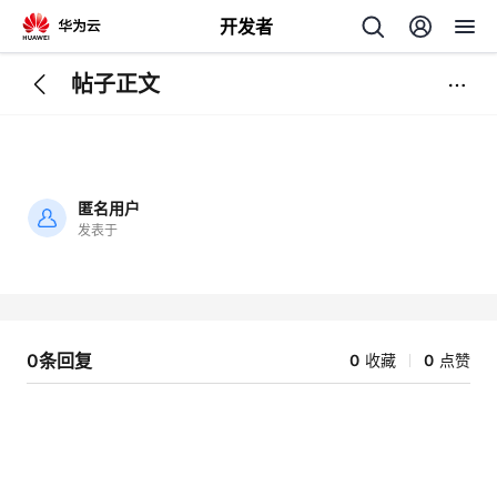
开发者
帖子正文
返
回
匿名用户
发表于
加
载
个
失
败
我
人
0条回复
0
收藏
0
点赞
的
主
开
页
发