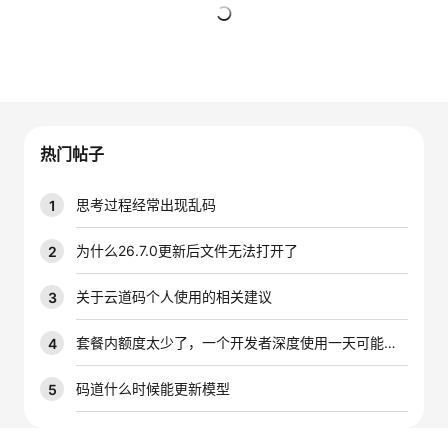
者
暂无回复
我
的
我
热门帖子
博
的
我
思考过程经常出现乱码
1
客
论
的
我
为什么26.7.0更新后文件无法打开了
2
坛
圈
的
我
关于云道码个人使用的相关建议
3
子
直
的
我
套餐内额度太少了，一个开发者深度使用一天可能就是大几千万的tokens，能不能增加一下套餐内的配额
4
我
播
活
的
码道什么时候能更新模型
5
我
动
关
的