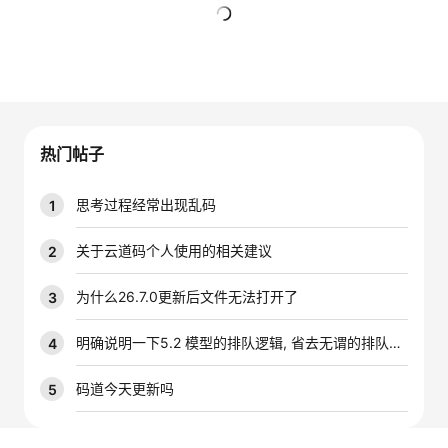
的
Programs
发
者
暂无回复
支
者
我
持
学
的
我
热门帖子
我
堂
博
的
我
思考过程经常出现乱码
1
的
我
客
论
的
我
我
关于云道码个人使用的相关建议
2
技
的
坛
圈
的
我
的
我
为什么26.7.0更新后文件无法打开了
3
术
云
子
直
的
我
课
的
我
明确说明一下5.2 模型的排队逻辑, 省去无谓的排队时间
4
支
声
播
活
的
程
认
的
我
码道今天更新吗
5
持
建
动
关
证
实
的