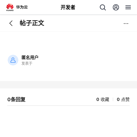
开发者
帖子正文
返
回
匿名用户
发表于
加
载
个
失
败
我
人
0条回复
0
收藏
0
点赞
我
的
主
我
的
开
页
我
的
开
发