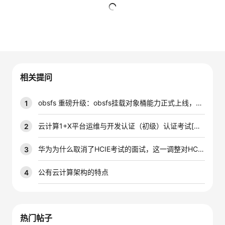
的
Programs
发
者
暂无回复
支
者
我
持
学
的
我
相关提问
我
堂
博
的
我
obsfs 重磅升级：obsfs挂载对象桶能力正式上线，本地访问更自由
1
的
我
客
论
的
我
我
云计算1+X平台运维与开发认证（初级）认证考试[转载]
2
技
的
坛
圈
的
我
的
我
华为为什么取消了HCIE考试的面试，这一调整对HCIE认证含金量有无影响？
3
术
云
子
直
的
我
课
的
我
公有云计算架构的特点
4
支
声
播
活
的
程
认
的
我
持
建
动
关
证
实
的
热门帖子