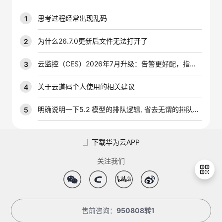
议
注
验
收
思考过程经常出现乱码
1
藏
为什么26.7.0更新后文件无法打开了
2
云监控（CES）2026年7月升级：告警更好配，指标更好查，插件更好装
3
关于云道码个人使用的相关建议
4
明确说明一下5.2 模型的排队逻辑, 省去无谓的排队时间
5
下载华为云APP
关注我们
退
售前咨询：
950808转1
出