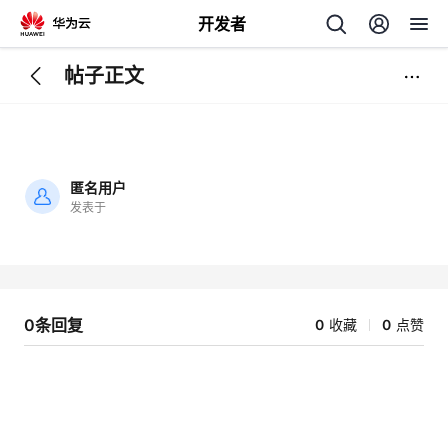
开发者
帖子正文
返
回
匿名用户
发表于
加
载
个
失
败
我
人
0条回复
0
收藏
0
点赞
我
的
主
我
的
开
页
我
的
开
发