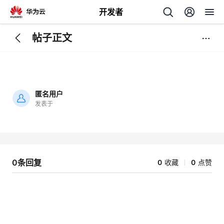
开发者
帖子正文
返
回
匿名用户
发表于
加
载
个
失
败
我
人
0条回复
0
收藏
0
点赞
我
的
主
我
的
开
页
我
的
开
发