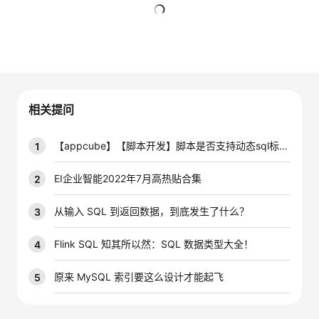
的
Programs
发
者
暂无回复
支
者
我
持
学
的
我
相关提问
我
堂
博
的
我
【appcube】【脚本开发】脚本是否支持动态sql标签功能？
1
的
我
客
论
的
我
我
EI企业智能2022年7月高热贴合集
2
技
的
坛
圈
的
我
的
我
从输入 SQL 到返回数据，到底发生了什么？
3
术
云
子
直
的
我
课
的
我
Flink SQL 知其所以然：SQL 数据类型大全！
4
支
声
播
活
的
程
认
的
我
原来 MySQL 索引要这么设计才能起飞
5
持
建
动
关
证
实
的