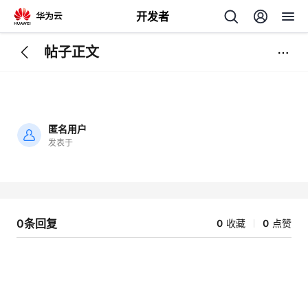
开发者
帖子正文
返
回
匿名用户
发表于
加
载
个
失
败
我
人
0条回复
0
收藏
0
点赞
的
主
开
页
发