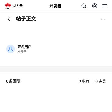
开发者
帖子正文
返
回
匿名用户
发表于
加
载
个
失
败
我
人
0条回复
0
收藏
0
点赞
的
主
开
页
发