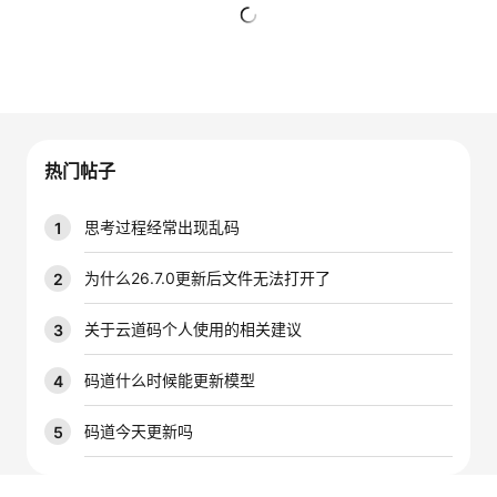
者
暂无回复
我
的
我
热门帖子
博
的
我
思考过程经常出现乱码
1
客
论
的
我
为什么26.7.0更新后文件无法打开了
2
坛
圈
的
我
关于云道码个人使用的相关建议
3
子
直
的
我
码道什么时候能更新模型
4
我
播
活
的
码道今天更新吗
5
我
动
关
的