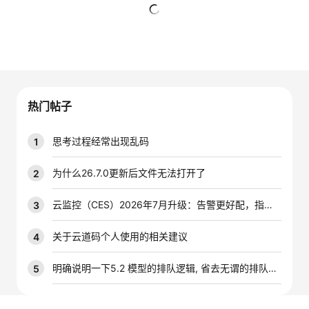
者
暂无回复
我
的
我
热门帖子
博
的
我
思考过程经常出现乱码
1
客
论
的
我
为什么26.7.0更新后文件无法打开了
2
坛
圈
的
我
云监控（CES）2026年7月升级：告警更好配，指标更好查，插件更好装
3
子
直
的
我
关于云道码个人使用的相关建议
4
我
播
活
的
明确说明一下5.2 模型的排队逻辑, 省去无谓的排队时间
5
我
动
关
的