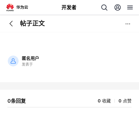
开发者
帖子正文
返
回
匿名用户
发表于
加
载
个
失
败
我
人
0条回复
0
收藏
0
点赞
的
主
开
页
发