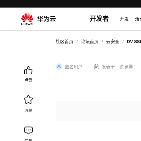
开发者
开发
活
/
/
/
社区首页
论坛首页
云安全
DV S
匿名用户
发表于
浏览量：
加
载
点赞
失
败
收藏