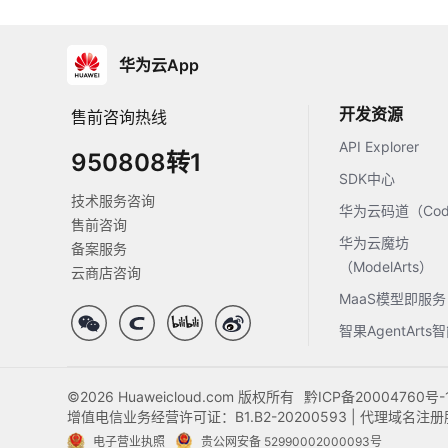
华为云App
开发资源
售前咨询热线
API Explorer
950808转1
SDK中心
技术服务咨询
华为云码道（Code
售前咨询
华为云魔坊
备案服务
（ModelArts）
云商店咨询
MaaS模型即服务
智果AgentArt
©2026 Huaweicloud.com 版权所有
黔ICP备20004760号-
增值电信业务经营许可证：B1.B2-20200593 | 代理域名
电子营业执照
贵公网安备 52990002000093号