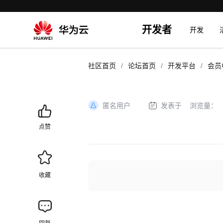
开发者
开发
/
/
/
社区首页
论坛首页
开发平台
会员
匿名用户
发表于
浏览量：
加
载
点赞
失
败
收藏