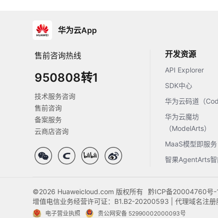
华为云App
开发资源
售前咨询热线
API Explorer
950808转1
SDK中心
技术服务咨询
华为云码道（Code
售前咨询
华为云魔坊
备案服务
（ModelArts）
云商店咨询
MaaS模型即服务
智果AgentArt
©2026 Huaweicloud.com 版权所有
黔ICP备20004760号-
增值电信业务经营许可证：B1.B2-20200593 | 代理域名
电子营业执照
贵公网安备 52990002000093号