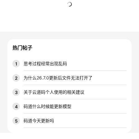
的
Programs
发
者
暂无回复
支
者
我
持
学
的
我
热门帖子
我
堂
博
的
我
思考过程经常出现乱码
1
的
我
客
论
的
我
我
为什么26.7.0更新后文件无法打开了
2
技
的
坛
圈
的
我
的
我
关于云道码个人使用的相关建议
3
术
云
子
直
的
我
课
的
我
码道什么时候能更新模型
4
支
声
播
活
的
程
认
的
我
码道今天更新吗
5
持
建
动
关
证
实
的