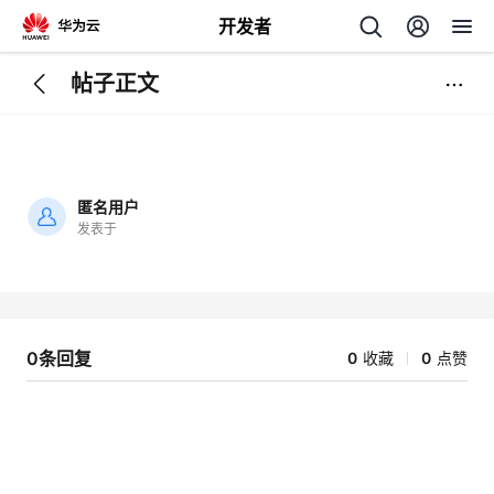
开发者
帖子正文
返
回
匿名用户
发表于
加
载
个
失
败
我
人
0条回复
0
收藏
0
点赞
我
的
主
我
的
开
页
我
的
开
发