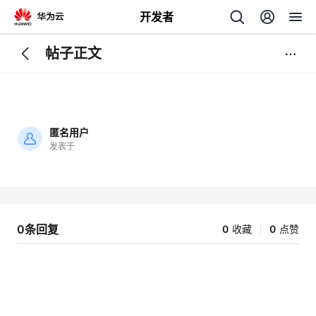
开发者
帖子正文
返
回
匿名用户
发表于
加
载
个
失
败
我
人
0条回复
0
收藏
0
点赞
我
的
主
我
的
开
页
我
的
开
发