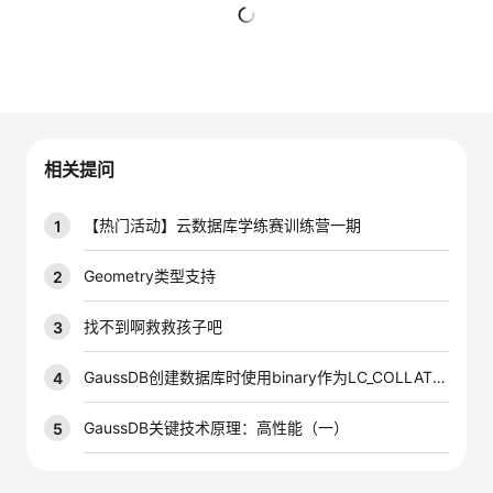
的
Programs
发
者
暂无回复
支
者
我
持
学
的
我
相关提问
我
堂
博
的
我
【热门活动】云数据库学练赛训练营一期
1
的
我
客
论
的
我
我
Geometry类型支持
2
技
的
坛
圈
的
我
的
我
找不到啊救救孩子吧
3
术
云
子
直
的
我
课
的
我
GaussDB创建数据库时使用binary作为LC_COLLATE发生报错
4
支
声
播
活
的
程
认
的
我
GaussDB关键技术原理：高性能（一）
5
持
建
动
关
证
实
的