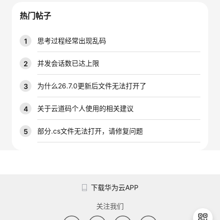
议
注
验
收
热门帖子
藏
思考过程经常出现乱码
1
并发会话数已达上限
2
为什么26.7.0更新后文件无法打开了
3
关于云道码个人使用的相关建议
4
部分.cs文件无法打开，请修复问题
5
下载华为云APP
关注我们