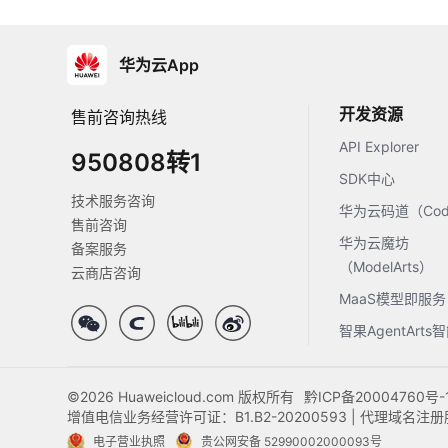
华为云App
开发资源
售前咨询热线
API Explorer
950808转1
SDK中心
技术服务咨询
华为云码道（Code
售前咨询
华为云魔坊
备案服务
（ModelArts）
云商店咨询
MaaS模型即服务
智果AgentArt
©2026 Huaweicloud.com 版权所有
黔ICP备20004760号-
增值电信业务经营许可证：B1.B2-20200593 | 代理域名
电子营业执照
贵公网安备 52990002000093号