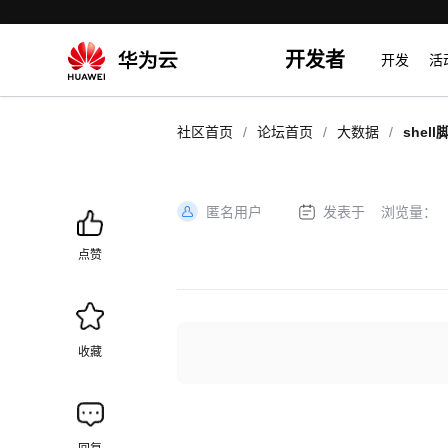
开发者
开发
活
/
/
/
社区首页
论坛首页
大数据
shel
匿名用户
发表于
浏览量：
加
载
点赞
失
败
收藏