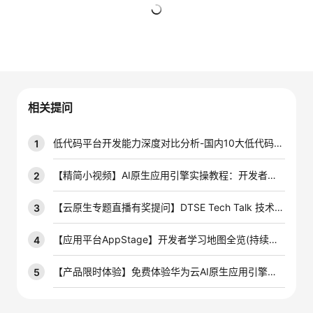
者
暂无回复
我
的
我
相关提问
博
的
我
低代码平台开发能力深度对比分析-国内10大低代码平台开发能力对比
1
客
论
的
我
【精简小视频】AI原生应用引擎实操教程：开发者的快速上手指南！
2
坛
圈
的
我
【云原生专题直播有奖提问】DTSE Tech Talk 技术直播 NO.60：看直播提问题赢华为云定制T恤、华为云定制Polo衫等好礼！
3
子
直
的
我
【应用平台AppStage】开发者学习地图全览(持续刷新)
4
我
播
活
的
【产品限时体验】免费体验华为云AI原生应用引擎产品，千元好礼等你来领~
5
我
动
关
的