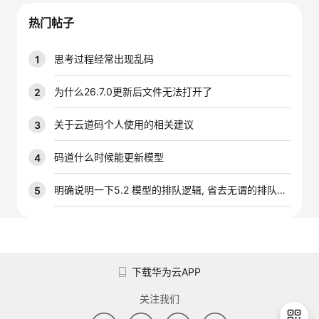
我
注
的
开
热门帖子
的
Programs
发
思考过程经常出现乱码
1
支
者
为什么26.7.0更新后文件无法打开了
2
持
学
关于云道码个人使用的相关建议
3
我
堂
码道什么时候能更新模型
4
的
我
明确说明一下5.2 模型的排队逻辑, 省去无谓的排队时间
5
我
技
的
的
我
术
云
课
的
我
下载华为云APP
支
声
程
认
的
我
关注我们