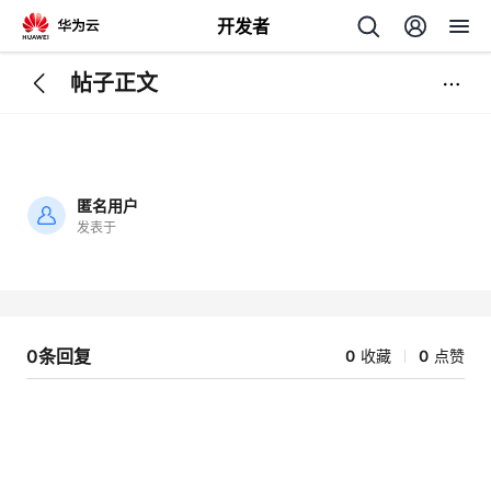
开发者
帖子正文
返
回
匿名用户
发表于
加
载
个
失
败
我
人
0条回复
0
收藏
0
点赞
的
主
开
页
发