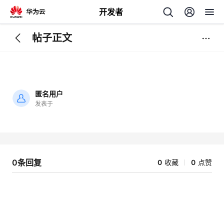
开发者
帖子正文
返
回
匿名用户
发表于
加
载
个
失
败
我
人
0条回复
0
收藏
0
点赞
我
的
主
我
的
开
页
我
的
开
发