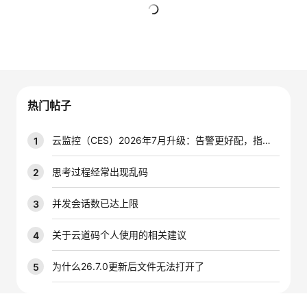
的
Programs
发
者
暂无回复
支
者
我
持
学
的
我
热门帖子
我
堂
博
的
我
云监控（CES）2026年7月升级：告警更好配，指标更好查，插件更好装
1
的
我
客
论
的
我
我
思考过程经常出现乱码
2
技
的
坛
圈
的
我
的
我
并发会话数已达上限
3
术
云
子
直
的
我
课
的
我
关于云道码个人使用的相关建议
4
支
声
播
活
的
程
认
的
我
为什么26.7.0更新后文件无法打开了
5
持
建
动
关
证
实
的