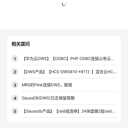
者
暂无回复
我
的
我
相关提问
博
的
我
【华为云DWS】【ODBC】PHP ODBC连接公有云上的DWS数据库怎么操作啊
1
客
论
的
我
【DWS产品】【HCS-DWS810→811》】混合云HCS8.1.1环境DWS从810升级至811后，管控面报错
2
坛
圈
的
我
MRS的Flink连接DWS，报错
3
子
直
的
我
GaussDB(DWS)日志保留周期
4
我
播
活
的
【Gaussdb产品】【raid组选择】24块盘做2组raid5和做4组raid5哪种效率高
5
我
动
关
的