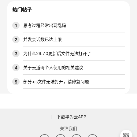
我
注
的
开
热门帖子
的
Programs
发
思考过程经常出现乱码
1
支
者
并发会话数已达上限
2
持
学
为什么26.7.0更新后文件无法打开了
3
我
堂
关于云道码个人使用的相关建议
4
的
我
部分.cs文件无法打开，请修复问题
5
我
技
的
的
我
术
云
课
的
我
下载华为云APP
支
声
程
认
的
我
关注我们