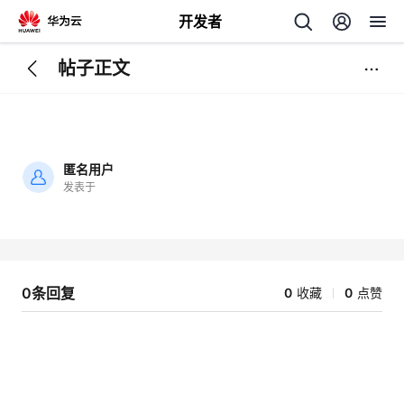
开发者
帖子正文
返
回
匿名用户
发表于
加
载
个
失
败
我
人
0条回复
0
收藏
0
点赞
的
主
开
页
发