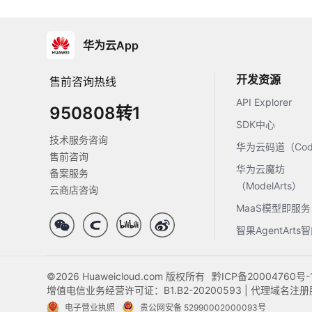
华为云App
开发资源
售前咨询热线
API Explorer
950808转1
SDK中心
技术服务咨询
华为云码道（Code
售前咨询
华为云魔坊
备案服务
（ModelArts）
云商店咨询
MaaS模型即服务
智果AgentArt
©2026 Huaweicloud.com 版权所有
黔ICP备20004760号-
增值电信业务经营许可证：B1.B2-20200593 | 代理域名
电子营业执照
贵公网安备 52990002000093号