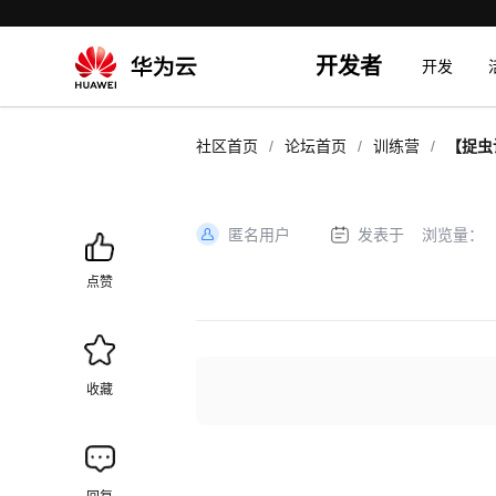
开发者
开发
/
/
/
社区首页
论坛首页
训练营
【捉虫
动，回
匿名用户
发表于
浏览量：
加
载
点赞
失
败
收藏