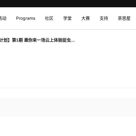
活动
Programs
社区
学堂
大赛
支持
茶思屋
计划】第1期 邀你来一场云上体验捉虫行
帖反馈赢开发者定制礼品