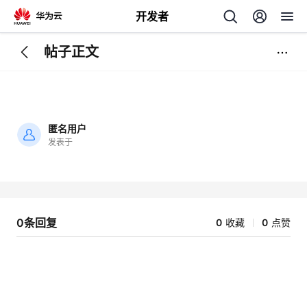
开发者
帖子正文
返
回
匿名用户
发表于
加
载
个
失
败
我
人
0条回复
0
收藏
0
点赞
的
主
开
页
发