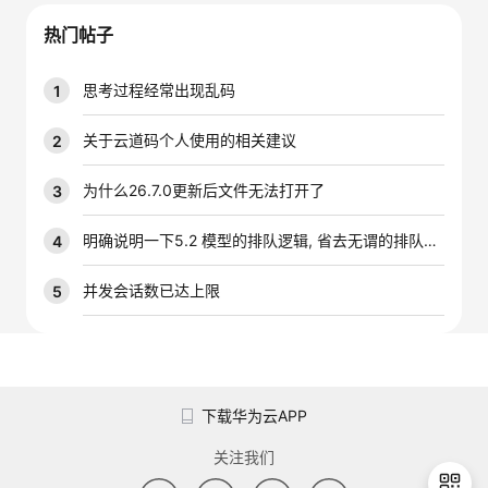
我
注
的
开
热门帖子
的
Programs
发
思考过程经常出现乱码
1
支
者
关于云道码个人使用的相关建议
2
持
学
为什么26.7.0更新后文件无法打开了
3
我
堂
明确说明一下5.2 模型的排队逻辑, 省去无谓的排队时间
4
的
我
并发会话数已达上限
5
我
技
的
的
我
术
云
课
的
我
下载华为云APP
支
声
程
认
的
我
关注我们