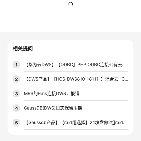
者
暂无回复
我
的
我
相关提问
博
的
我
【华为云DWS】【ODBC】PHP ODBC连接公有云上的DWS数据库怎么操作啊
1
客
论
的
我
【DWS产品】【HCS-DWS810→811》】混合云HCS8.1.1环境DWS从810升级至811后，管控面报错
2
坛
圈
的
我
MRS的Flink连接DWS，报错
3
子
直
的
我
GaussDB(DWS)日志保留周期
4
我
播
活
的
【Gaussdb产品】【raid组选择】24块盘做2组raid5和做4组raid5哪种效率高
5
我
动
关
的