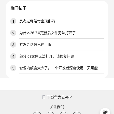
议
注
验
收
热门帖子
藏
思考过程经常出现乱码
1
为什么26.7.0更新后文件无法打开了
2
并发会话数已达上限
3
部分.cs文件无法打开，请修复问题
4
套餐内额度太少了，一个开发者深度使用一天可能就是大几千万的tokens，能不能增加一下套餐内的配额
5
下载华为云APP
关注我们