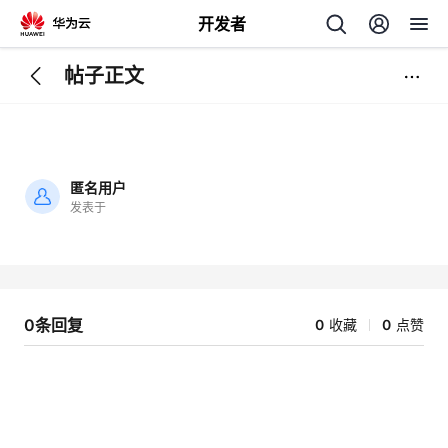
开发者
帖子正文
返
回
匿名用户
发表于
加
载
个
失
败
我
人
0条回复
0
收藏
0
点赞
我
的
主
我
的
开
页
我
的
开
发