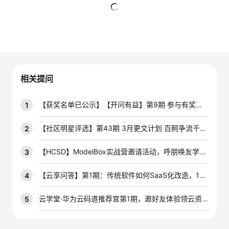
的
Programs
发
者
暂无回复
支
者
我
持
学
的
我
相关提问
我
堂
博
的
我
【获奖名单已公示】【开问有益】第9期 参与有奖技术问答活动，赢云宝盲盒手办~
1
的
我
客
论
的
我
我
【社区明星评选】第43期 3月更文计划 百舸争流千帆竞，积极创作赢开发者定制周边好礼！
2
技
的
坛
圈
的
我
的
我
【HCSD】ModelBox实战营邀请活动，呼朋唤友学AIoT
3
术
云
子
直
的
我
课
的
我
【云享问答】第1期：传统软件如何SaaS化改造，10个问答带你掌握最优解！
4
支
声
播
活
的
程
认
的
我
云学堂·华为云码道推荐官第1期，邀好友体验领云资源券激励！
5
持
建
动
关
证
实
的