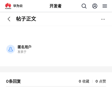
开发者
帖子正文
返
回
匿名用户
发表于
加
载
个
失
败
我
人
0条回复
0
收藏
0
点赞
的
主
开
页
发