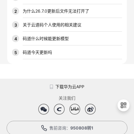
我
注
的
开
为什么26.7.0更新后文件无法打开了
2
的
Programs
发
关于云道码个人使用的相关建议
3
支
者
码道什么时候能更新模型
4
持
学
码道今天更新吗
5
我
堂
的
我
我
下载华为云APP
技
的
的
我
关注我们
术
云
课
的
我
支
声
程
认
的
我
售前咨询：
950808转1
退