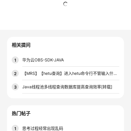
者
暂无回复
我
的
我
相关提问
博
的
我
华为云OBS-SDK-JAVA
1
客
论
的
我
【MRS】【hetu查询】进入hetu命令行不管输入什么都报错：Error running command: java.net.
2
坛
圈
的
我
Java线程池多线程查询数据库提高查询效率[转载]
3
子
直
的
我
我
播
活
的
热门帖子
我
动
关
的
思考过程经常出现乱码
1